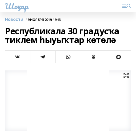
Шоңҡар
Новости
19 НОЯБРЯ 2019, 19:13
Республикала 30 градусҡа
тиклем һыуыҡтар көтөлә