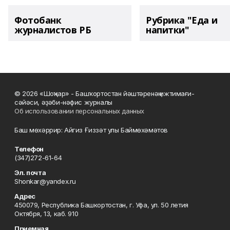
Фотобанк
Рубрика "Еда и
журналистов РБ
напитки"
© 2026 «Шоңҡар» - Башҡортостан йәштәренәң ижтимағи-
сәйәси, әҙәби-нәфис журналы
Об использовании персональных данных
Баш мөхәррир: Айгиз Ғиззәт улы Баймөхәмәтов
Телефон
(347)272-61-64
Эл. почта
Shonkar@yandex.ru
Адрес
450079, Республика Башкортостан, г. Уфа, ул. 50 летия
Октября, 13, каб. 910
Приемная