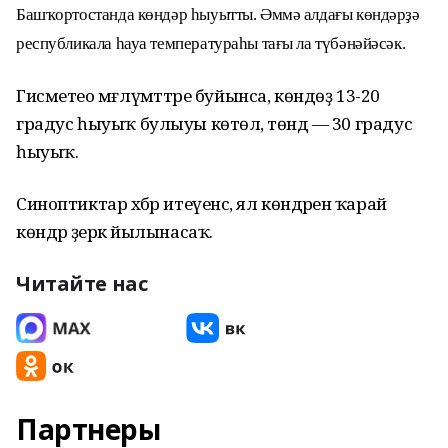
Башҡортостанда көндәр һыуытты. Әммә алдағы көндәрҙә
республикала һауа температураһы тағы ла түбәнәйәсәк.
Гисметео мәғлүмәттәре буйынса, көндөҙ 13-20
градус һыуыҡ булыуы көтөлә, төндә — 30 градус
һыуыҡ.
Синоптиктар хәбәр итеүенсә, ял көндәренә ҡарай
көндәр әҙерәк йылынасаҡ.
Читайте нас
Партнеры