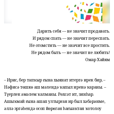
Дарить себя — не значит продавать.
И рядом спать — не значит переспать.
Не отомстить — не значит все простить.
Не рядом быть — не значит не любить!
Омар Хайям
– Иҙрис, бер тапҡыр ғына хыянат итергә ирек бир, –
Нәфисә төшкө аш мәлендә ҡапыл иренә ҡараны. –
Түҙерлек әмәлем ҡалманы. Рөхсәт ит, зинһар.
Ашыҡмай ғына ашап ултырған ир был хәбәрҙәнме,
әллә эргәһендә осоп йөрөгән һағыҙаҡтан ҡотолоу