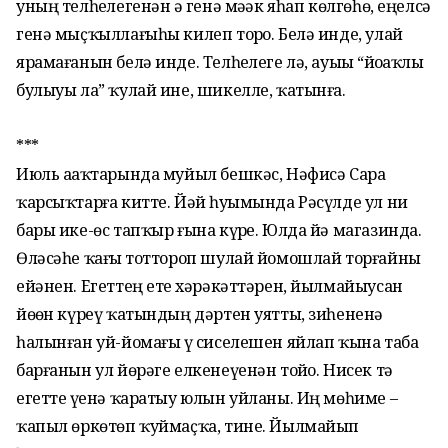
уның телһеҙлегенән әҙ генә мәҙәк яһап көлгөһө, еңелсә
генә мыҫҡыллағыһы килеп торҙо. Белә инде, улай
ярамағанын белә инде. Телһеҙлеге лә, ауыҙы “йоҙаҡлы
булыуы ла” ҡулай ине, шикелле, ҡатынға.
***
Июль аҙаҡтарында муйыл бешкәс, Нәфисә Сара
ҡарсыҡтарға китте. Йәй һуҙымында Рәсүлде ул ни
бары ике-өс тапҡыр ғына күрҙе. Юлда йә магазинда.
Өләсәһе ҡағыҙ тоттороп шулай йомошлай торғайны
ейәнен. Егеттең етеҙ хәрәкәттәрен, йылмайыусан
йөҙөн күреү ҡатындың дәртен уятты, зиһененә
һалынған уй-йомағы үҙ сиселешен яйлап ҡына таба
барғанын ул йөрәге елкенеүенән тойҙо. Нисек тә
егетте үҙенә ҡаратыу юлын уйланы. Иң мөһиме –
ҡапыл өркөтөп ҡуймаҫҡа, тине. Йылмайып