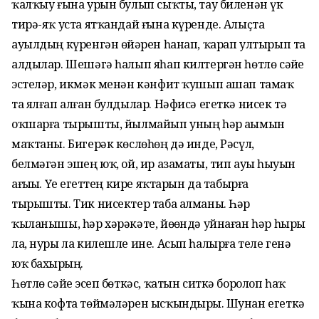
ҡалҡыу ғына урын булып сыҡты, тау биленән үк
тирә-яҡ уста ятҡандай ғына күренде. Алыҫта
ауылдың күренгән өйҙәрен һанап, ҡарап ултырып та
алдылар. Шешәгә һалып яһап килтергән һөтлө сәйҙе
эстеләр, икмәк менән кәнфит ҡушып ашап тамаҡ
та ялғап алған булдылар. Нәфисә егеткә нисек тә
оҡшарға тырышты, йылмайып уның һәр аҙымын
маҡтаны. Бигерәк көслөһөң дә инде, Рәсүл,
белмәгән эшең юҡ, ой, ир азаматы, тип ауыҙ һыуын
ағыҙҙы. Үҙе егеттең кире яҡтарын да табырға
тырышты. Тик нисектер таба алманы. Һәр
ҡыланышы, һәр хәрәкәте, йөҙөндә уйнаған һәр һыры
ла, нуры ла килешле ине. Асып һалырға теле генә
юҡ бахырҙың.
Һөтлө сәйҙе эсеп бөткәс, ҡатын ситкә боролоп һаҡ
ҡына кофта төймәләрен ысҡындырҙы. Шунан егеткә