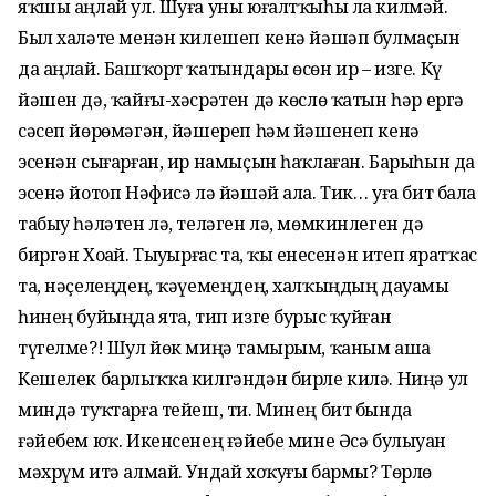
яҡшы аңлай ул. Шуға уны юғалтҡыһы ла килмәй.
Был халәте менән килешеп кенә йәшәп булмаҫын
да аңлай. Башҡорт ҡатындары өсөн ир – изге. Күҙ
йәшен дә, ҡайғы-хәсрәтен дә көслө ҡатын һәр ергә
сәсеп йөрөмәгән, йәшереп һәм йәшенеп кенә
эсенән сығарған, ир намыҫын һаҡлаған. Барыһын да
эсенә йотоп Нәфисә лә йәшәй ала. Тик… уға бит бала
табыу һәләтен лә, теләген лә, мөмкинлеген дә
биргән Хоҙай. Тыуҙырғас та, ҡыҙ енесенән итеп яратҡас
та, нәҫелеңдең, ҡәүемеңдең, халҡыңдың дауамы
һинең буйыңда ята, тип изге бурыс ҡуйған
түгелме?! Шул йөк миңә тамырым, ҡаным аша
Кешелек барлыҡҡа килгәндән бирле килә. Ниңә ул
миндә туҡтарға тейеш, ти. Минең бит бында
ғәйебем юҡ. Икенсенең ғәйебе мине Әсә булыуҙан
мәхрүм итә алмай. Ундай хоҡуғы бармы? Төрлө