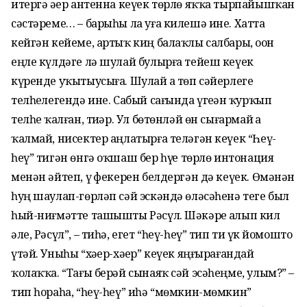
итергә әҙер антенна кеүек төрлө яҡҡа тырпайышҡан
сәстәреме… – барыһы ла уға килешә ине. Хатта
кейгән кейеме, артыҡ киң балаҡлы салбары, оҙон
еңле күлдәге лә шулай булырға тейеш кеүек
күренде уҡытыусыға. Шулай ҙа төп сәйерлеге
телһеҙлегендә ине. Сабый сағында үгеҙҙән ҡурҡып
телһеҙ ҡалған, тиҙәр. Ул бөтөнләй өн сығармай ҙа
ҡалмай, нисектер аңлатырға теләгән кеүек “Һеү-
һеү” тигән өнгә оҡшаш бер һүҙҙе төрлө интонация
менән әйтеп, үҙ фекерен белдергән дә кеүек. Өмәнән
һуң шаулап-гөрләп сәй эскәндә өләсәһенә теге был
һый-ниғмәтте ташышты Рәсүл. Шәкәрҙе алып кил
әле, Рәсүл”, – тиһә, егет “һеү-һеү” тип тиҙ үк йомошто
үтәй. Уныһы “хәҙер-хәҙер” кеүек яңғырағандай
ҡолаҡҡа. “Тағы берәй сынаяҡ сәй эсәһеңме, улым?” –
тип һораһа, “һеү-һеү” иһә “мөмкин-мөмкин”