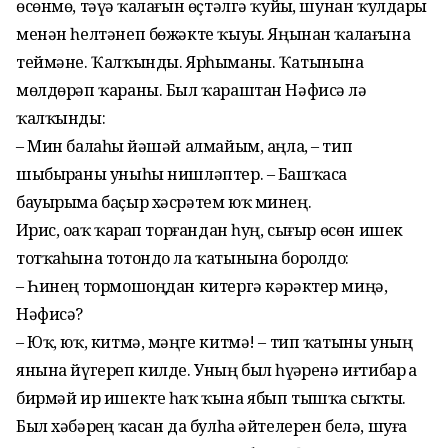
өсөнмө, тәүҙә ҡалағын өҫтәлгә ҡуйҙы, шунан ҡулдары
менән һелтәнеп бөжәкте ҡыуҙы. Яңынан ҡалағына
теймәне. Ҡалҡынды. Ярһыманы. Ҡатынына
мөлдөрәп ҡараны. Был ҡараштан Нәфисә лә
ҡалҡынды:
– Мин балаһыҙ йәшәй алмайым, аңла, – тип
шыбырҙаны уныһы нишләптер. – Башҡаса
бауырыма баҫыр хәсрәтем юҡ минең.
Иҙрис, оҙаҡ ҡарап торғандан һуң, сығыр өсөн ишек
тотҡаһына тотондо ла ҡатынына боролдо:
– Һинең тормошоңдан китергә кәрәктер миңә,
Нәфисә?
– Юҡ, юҡ, китмә, мәңге китмә! – тип ҡатыны уның
янына йүгереп килде. Уның был һүҙҙәренә иғтибар ҙа
бирмәй ир ишекте һаҡ ҡына ябып тышҡа сыҡты.
Был хәбәрҙең ҡасан да булһа әйтелерен белә, шуға