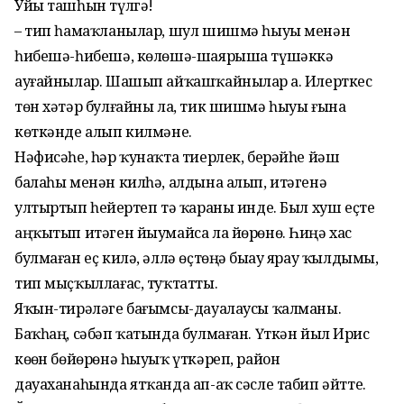
Уйы ташһын түлгә!
– тип һамаҡланылар, шул шишмә һыуы менән
һибешә-һибешә, көлөшә-шаярыша түшәккә
ауғайнылар. Шашып айҡашҡайнылар ҙа. Илерткес
төн хәтәр булғайны ла, тик шишмә һыуы ғына
көткәнде алып килмәне.
Нәфисәһе, һәр ҡунаҡта тиерлек, берәйһе йәш
балаһы менән килһә, алдына алып, итәгенә
ултыртып һейҙертеп тә ҡараны инде. Был хуш еҫте
аңҡытып итәген йыумайса ла йөрөнө. Һиңә хас
булмаған еҫ килә, әллә өҫтөңә быҙау ярау ҡылдымы,
тип мыҫҡыллағас, туҡтатты.
Яҡын-тирәләге бағымсы-дауалаусы ҡалманы.
Баҡһаң, сәбәп ҡатында булмаған. Үткән йыл Иҙрис
көҙөн бөйөрөнә һыуыҡ үткәреп, район
дауаханаһында ятҡанда ап-аҡ сәсле табип әйтте.