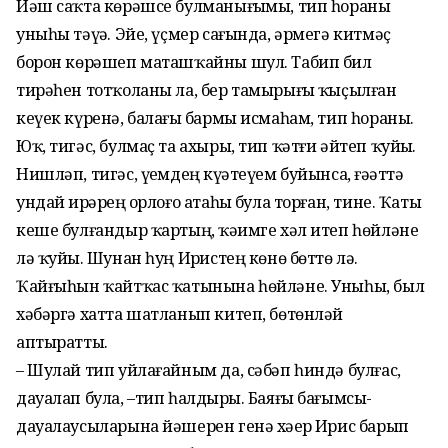
Йәш саҡта көрәшсе булманығыҙмы, тип һораны
уныһы тәүҙә. Эйе, үҫмер сағында, әрмегә китмәҫ
борон көрәшеп маташҡайны шул. Табип бил
тирәһен тотҡоланы ла, бер тамырығыҙ ҡыҫылған
кеүек күренә, балағыҙ бармы исмаһам, тип һораны.
Юҡ, тигәс, булмаҫ та ахыры, тип ҡәтғи әйтеп ҡуйҙы.
Нишләп, тигәс, үҙемдең күҙәтеүем буйынса, ғәҙәттә
ундай ирҙәрҙең орлоғо атаһыҙ була торған, тине. Ҡаты
кеше булғандыр ҡартың, ҡәҙимге хәл итеп һөйләне
лә ҡуйҙы. Шунан һуң Иҙристең көнө бөттө лә.
Ҡайғыһын ҡайтҡас ҡатынына һөйләне. Уныһы, был
хәбәргә хатта шатланып китеп, бөтөнләй
аптыратты.
– Шулай тип уйлағайным да, сәбәп һиндә булғас,
дауалап була, –тип һалдырҙы. Баяғы бағымсы-
дауалаусыларына йәшерен генә хәҙер Иҙрис барып