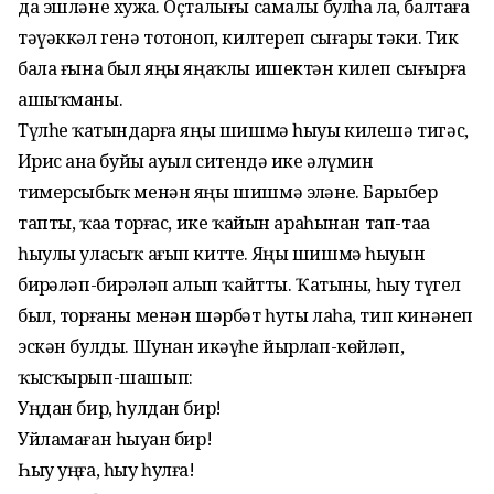
да эшләне хужа. Оҫталығы самалы булһа ла, балтаға
тәүәккәл генә тотоноп, килтереп сығарҙы тәки. Тик
бала ғына был яңы яңаҡлы ишектән килеп сығырға
ашыҡманы.
Түлһеҙ ҡатындарға яңы шишмә һыуы килешә тигәс,
Иҙрис аҙна буйы ауыл ситендә ике әлүмин
тимерсыбыҡ менән яңы шишмә эҙләне. Барыбер
тапты, ҡаҙа торғас, ике ҡайын араһынан тап-таҙа
һыулы уласыҡ ағып китте. Яңы шишмә һыуын
биҙрәләп-биҙрәләп алып ҡайтты. Ҡатыны, һыу түгел
был, торғаны менән шәрбәт һуты лаһа, тип кинәнеп
эскән булды. Шунан икәүһе йырлап-көйләп,
ҡысҡырып-шашып:
Уңдан бир, һулдан бир!
Уйламаған һыуҙан бир!
Һыу уңға, һыу һулға!