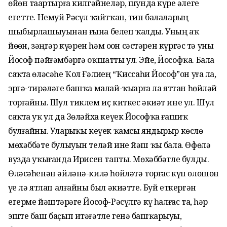
өйөн таҙартырға килгәйнеләр, шунда күрҙе әлеге
егетте. Немуй Рәсүл ҡайтҡан, тип балаларҙың
шыбырлашыуынан ғына белеп ҡалды. Уның аҡ
йөҙөн, зәңгәр күҙҙәрен һәм оҙон сәстәрен күргәс тә уны
Йософ пәйғәмбәргә оҡшатты ул. Эйе, Йософҡа. Бала
саҡта өләсәһе Ҡол Ғәлиҙең “Ҡиссаһи Йософ”он уға ла,
эргә-тирәләге башҡа малай-ҡыҙҙарға ла яттан һөйләй
торғайны. Шул тиклем иҫ киткес әкиәт ине ул. Шул
саҡта уҡ ул да Зөләйха кеүек Йософҡа ғашиҡ
булғайны. Уларҙыҡы кеүек ҡамсы яндырыр көслө
мөхәббәте булыуын теләй ине йәш ҡыҙ бала. Өфөлә
вузда уҡығанда Иҙрисен тапты. Мөхәббәтле булды.
Өләсәһенән әйләнә-килә һөйләтә торғас күп өлөшөн
үҙе лә ятлап алғайны был әкиәтте. Буй еткергән
егерме йәштәрҙәге Йософ-Рәсүлгә күҙ һалғас та, һәр
эште баш баҫып итәғәтле генә башҡарыуы,