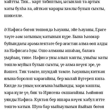
ҡайтты. Тик... ҡарт табиптың, ысынлап та артыҡ
ҡаты булһа ла, әйткән ҡарары хаҡлы булып сыҡты,
шикелле.
Ә Нәфисә бөгөн төшөндә Һауаны, эйе Һауаны, Ерҙәге
тәүге әҙәм затының ҡатынын күрҙе. Бына Һаҡмар
буйындағы әрәмәлектәге бер ағастан алма өҙөп алды
ла Нәфисәгә һуҙҙы. Ошо алманы ашаһаң, балаға
уҙырһың, тине. Нәфисә уны алып ҡапты, уныһы ҡаты
төшлө муйыл булып сыҡты, үҙе алма кеүек эре, үҙе
йәшел. Тик тәмле, шундай тәмле. Һауаның киткән
яғына боролоп ҡарағайны, бер малай йүгереп килә.
Килде лә уның ҡосағына һыйынды, ҡара ҡашлы,
ҡара күҙле үҙе, бик тә Иҙрисенә оҡшағайны. Һөйөнөп
уянды Нәфисә. Күктән бер ишара кеүек ҡабул итте
төштө ҡатын. Шуға бар ҡыйыулығын йыйып бөгөн