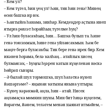
– Кем ул?
– Кем түгел, һин үҙең ул! Һин, тик һин генә! Минең
өсөн башҡа ир юҡ.
– Һантыйға һанама, зинһар. Кемдеңдер аҫтына инеп
ятырға рөхсәт һорайһың түгелме һуң?
– Ул һин буласаҡһың, һин… Башҡа булып та. Һине
генә тоясаҡмын, һине генә уйлаясаҡмын. Һәм беҙ
мәңге бергә буласаҡбыҙ. Тик берҙе генә ирек бир. Кем
икәнен һорама, белә ҡалһаң… атайлыҡ хисең
булмаясаҡ, – һуңғы һүҙҙәрен ҡатын күңеленән көскә
һөйрәп сығарҙы.
– Ә былай шул тормошҡа, шул һаләткә күнеп
йәшәргәме? – яңынан ҡатыны янына ултырҙы.
– Күнеү кәрәкмәй, аңла, һин – атай. Нисек
аңламаҫҡа мөмкин шуны. Мин бит һиңә күңелем,
йөрәгем, йәнем, теләгем менән хыянат итмәйем, –