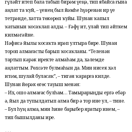
гүләйт итеп бала табып бирәм үҙеңә, тип ябайса ғына
аңлат та ҡуй, – үҙенең был йәмһеҙ һүҙҙәренән ир үҙе
тетрәнде, хатта төкөрөп ҡуйҙы. Шунан ҡапыл
ҡатынын ҡосаҡлап алды. – Ғәфү ит, улай тип әйткем
килмәгәйне.
Нәфисә йылы ҡосаҡта иҙрәп ултыра бирҙе. Шунан
тороп алмағасты барып ҡосаҡланы. “Теленән
тартып кәрәк иректе алмаһам да, хәлемде
аңлаттым. Рөхсәте булмаһын да. Мин нисек хәл
итәм, шулай буласаҡ”, – тигән ҡарарға килде.
Шунан йөрәк өҙгөс тауыш менән:
– Их, ошо алмағас булһам… Тамырҙарыңды ергә ебәр
ҙә, йыл да тупылдатып алма бир ҙә тор ине ул, – тине.
– Бул һуң алма, мин һине барыбер яратыр инем, –
тип бышылданы ире.