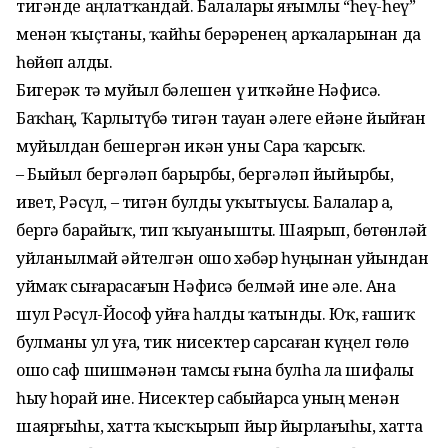
тигәнде аңлатҡандай. Балаларҙы яғымлы “һеү-һеү”
менән ҡыҫтаны, ҡайһы берҙәренең арҡаларынан да
һөйөп алды.
Бигерәк тә муйыл бәлешен үҙ иткәйне Нәфисә.
Баҡһаң, Ҡарлытүбә тигән тауҙан әлеге ейәне йыйған
муйылдан бешергән икән уны Сара ҡарсыҡ.
– Быйыл бергәләп барырбыҙ, бергәләп йыйырбыҙ,
ивет, Рәсүл, – тигән булды уҡытыусы. Балалар ҙа,
бергә барайыҡ, тип ҡыуанышты. Шаярып, бөтөнләй
уйланылмай әйтелгән ошо хәбәр һуңынан уйындан
уймаҡ сығарасағын Нәфисә белмәй ине әле. Ана
шул Рәсүл-Йософ уйға һалды ҡатынды. Юҡ, ғашиҡ
булманы ул уға, тик нисектер сарсаған күңел гөлө
ошо саф шишмәнән тамсы ғына булһа ла шифалы
һыу һорай ине. Нисектер сабыйҙарса уның менән
шаярғыһы, хатта ҡысҡырып йыр йырлағыһы, хатта