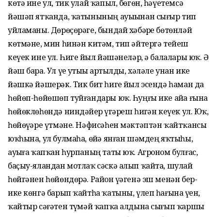
көтә ине ул, тик улай ҡапыл, бөгөн, һәүетемсә
йәшәп ятҡанда, ҡатынының ауыҙынан сығыр тип
уйламаны. Дөрөҫөрәге, бындай хәбәрҙе бөтөнләй
көтмәне, мин һинән китәм, тип әйтергә тейеш
кеүек ине ул. Һигеҙ йыл йәшәнеләр, ә балалары юҡ. Ә
йәш бара. Ул үҙе утыҙҙы артылды, хәләле унан ике
йәшкә йәшерәк. Тик бит һигеҙ йыл эсендә һаман да
һөйөп-һөйөшөп туйғандары юҡ. Һуңғы ике айҙа ғына
һөйөклөһөндә ниндәйҙер үҙгәреш һиҙгән кеүек ул. Юҡ,
һөйөүҙәре үтмәне. Нәфисәһен мәктәптән ҡайтҡансы
юҡһына, ул булмаһа, өйҙә янған шәмдең яҡтыһы,
ауыҙға ҡапҡан һурпаның таты юҡ. Агроном булғас,
баҫыу-яландан мотлаҡ сәскә алып ҡайта, шулай
һөйгәнен һөйөндөрә. Район үҙәгенә эш менән бер-
ике көнгә барып ҡайтһа ҡатыны, үлеп һағына үҙен,
ҡайтыр сәғәтен түҙмәй ҡапҡа алдына сығып ҡаршы