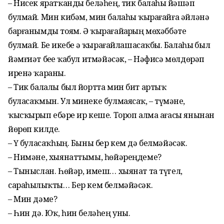
– Нисек яратҡанды беләһең, тик балаһыҙ йәшәп
булмай. Мин кибәм, мин балаһыҙ ҡырағайға әйләнә
барғанымды тоям. Ә ҡырағайҙарҙың мөхәббәте
булмай. Беҙ икебеҙ ҙә ҡырағайлашасаҡбыҙ. Балаһыҙ был
йәмғиәт беҙҙе ҡабул итмәйәсәк, – Нәфисә мөлдөрәп
иренә ҡараны.
– Тик балалы был йортта мин бит артыҡ
буласаҡмын. Ул минеке булмаясаҡ, – түҙмәне,
ҡысҡырып ебәрҙе ир кеше. Тороп алма ағасы янынан
йөрөп килде.
– Үҙ буласаҡһың. Быны бер кем дә белмәйәсәк.
– Нимәне, хыянаттымы, һөйәреңдеме?
– Тыныслан. Һөйәр, имеш… хыянат та түгел,
сараһыҙлыҡты… Бер кем белмәйәсәк.
– Мин дәме?
– Һин дә. Юҡ, һин беләһең уны.