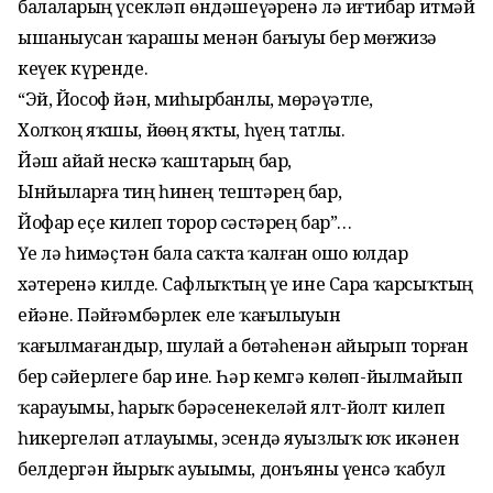
балаларҙың үсекләп өндәшеүҙәренә лә иғтибар итмәй
ышаныусан ҡарашы менән бағыуы бер мөғжизә
кеүек күренде.
“Эй, Йософ йән, миһырбанлы, мөрәүәтле,
Холҡоң яҡшы, йөҙөң яҡты, һүҙең татлы.
Йәш айҙай нескә ҡаштарың бар,
Ынйыларға тиң һинең тештәрең бар,
Йофар еҫе килеп торор сәстәрең бар”…
Үҙе лә һиҙмәҫтән бала саҡта ҡалған ошо юлдар
хәтеренә килде. Сафлыҡтың үҙе ине Сара ҡарсыҡтың
ейәне. Пәйғәмбәрлек еле ҡағылыуын
ҡағылмағандыр, шулай ҙа бөтәһенән айырып торған
бер сәйерлеге бар ине. Һәр кемгә көлөп-йылмайып
ҡарауымы, һарыҡ бәрәсенекеләй ялт-йолт килеп
һикергеләп атлауымы, эсендә яуызлыҡ юҡ икәнен
белдергән йырыҡ ауыҙымы, донъяны үҙенсә ҡабул