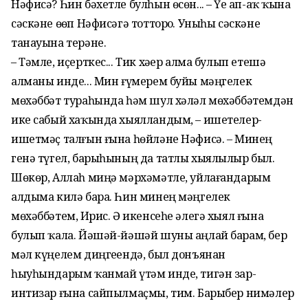
Нәфисә? Һин бәхетле булһын өсөн... – Үҙе ап-аҡ ҡына
сәскәне өҙөп Нәфисәгә тотторҙо. Уныһы сәскәне
танауына терәне.
– Тәмле, иҫерткес... Тик хәҙер алма булып етешә
алманы инде... Мин ғүмерем буйы мәңгелек
мөхәббәт тураһында һәм шул хәләл мөхәббәтемдән
ике сабый хаҡында хыялландым, – ишетелер-
ишетмәҫ талғын ғына һөйләне Нәфисә. – Минең
генә түгел, барыһының да татлы хыялылыр был.
Шөкөр, Аллаһ миңә мәрхәмәтле, уйлағандарым
алдыма килә бара. Һин минең мәңгелек
мөхәббәтем, Иҙрис. Ә икенсеһе әлегә хыял ғына
булып ҡала. Йәшәй-йәшәй шуны аңлай барам, бер
мәл күңелем диңгеҙендә, был донъянан
һыуһындарым ҡанмай үтәм инде, тигән зар-
интизар ғына сайпылмаҫмы, тим. Барыбер нимәлер