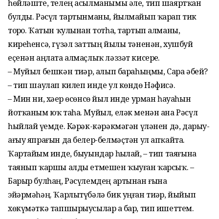
һөйләште, телең асылманымы әле, тип шаяртҡан
булды. Рәсүл тартынманы, йылмайып ҡарап тик
торҙо. Ҡатын ҡулынан тотһа, тартып алманы,
киреһенсә, гүзәл заттың йылы тәненән, хушбуй
еҫенән аңлата алмаҫлыҡ ләззәт кисерҙе.
– Муйыл бешкән тиҙәр, алып бараһыңмы, Сара әбей?
– тип шаулап килеп инде ул көндө Нәфисә.
– Мин ни, хәҙер өсөнсө йыл инде урман һауаһын
йотҡаным юҡ таһа. Муйыл, еләк менән ана Рәсүл
һыйлай үҙемде. Кәрәк-кәрәкмәгән үләнен дә, дарыу-
ағыу япрағын да белер-белмәҫтән ул апҡайта.
Ҡартайҙым инде, быуындар һыҙлай, – тип таяғына
таянып ҡаршы алды етмешен ҡыуған ҡарсыҡ. –
Барыр булһаң, Рәсүлемдең артынан ғына
эйәрмәһәң. Ҡарлытүбәлә бик уңған тиҙәр, йыйып
хөкүмәткә тапшырыусылар ҙа бар, тип ишеттем.