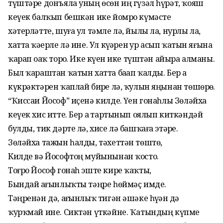
түштәре донъяла уның өсөн иң гүзәл һүрәт, ҡояш
кеүек балҡып бешкән ике йомро күмәсте
хәтерләтте, шуға ул тәмле лә, йылы ла, нурлы ла,
хатта ҡәҙерле лә ине. Ул күҙҙәрен ҙур асып ҡатын яғына
ҡарап оҙаҡ торҙо. Ике күҙен ике түштән айыра алманы.
Был ҡараштан ҡатын хатта баҙап ҡалды. Бер аҙ
күкрәктәрен ҡаплай бирҙе лә, ҡулын яңынан төшөрҙө.
“Ҡиссаи Йософ” иҫенә килде. Үҙен гонаһлы Зөләйха
кеүек хис итте. Бер аҙ тартынып оялып киткәндәй
булды, тик дәрте лә, хисе лә башҡаға этәрҙе.
Зөләйха тажын һалды, тәхеттән төштө,
Килде вә Йософтоң муйынынан ҡосто.
Тоғро Йософ гонаһ эште кире ҡаҡты,
Бындай аҙғынлыҡты тәңре һөймәҫ имде.
Тәңренән дә, аҙғынлыҡ тигән әшәке һүҙҙән дә
ҡурҡмай ине. Сиктән үткәйне. Ҡатындың күпме