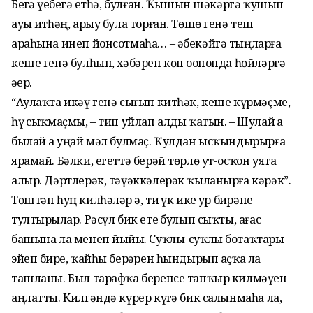
Беҙгә үҙебеҙгә етһә, булған. Ҡышын шәкәргә ҡушып
ауыҙ итһәң, арыу була торған. Төшө генә теш
араһына инеп йонсотмаһа… – әбекәйгә тыңларға
кеше генә булһын, хәбәрен көн оҙононда һөйләргә
әҙер.
“Аулаҡта икәү генә сығып китһәк, кеше күрмәҫме,
һүҙ сыҡмаҫмы, – тип уйлап алды ҡатын. – Шулай ҙа
былай ҙа уңай мәл булмаҫ. Ҡулдан ысҡындырырға
ярамай. Бәлки, егеттә берәй төрлө ут-осҡон уята
алыр. Дәртлерәк, тәүәккәлерәк ҡыланырға кәрәк”.
Төштән һуң килһәләр ҙә, тиҙ үк ике ҙур биҙрәне
тултырҙылар. Рәсүл бик етеҙ булып сыҡты, ағас
башына ла менеп йыйҙы. Суҡлы-суҡлы ботаҡтарҙы
эйеп бирҙе, ҡайһы берҙәрен һындырып аҫҡа ла
ташланы. Был тарафҡа беренсе тапҡыр килмәүен
аңлатты. Килгәндә күрер күҙгә бик салынмаһа ла,