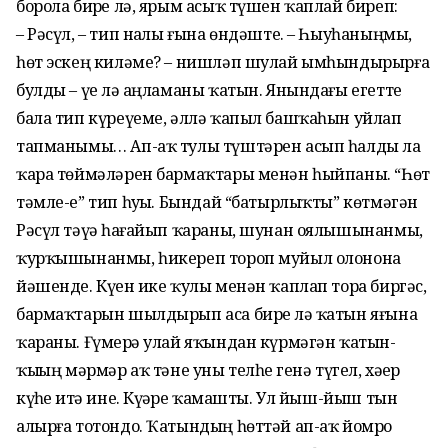
борола бирҙе лә, ярым асыҡ түшен ҡаплай биреп:
– Рәсүл, – тип наҙлы ғына өндәште. – Һыуһаныңмы,
һөт эскең киләме? – нишләп шулай ымһындырырға
булды – үҙе лә аңламаны ҡатын. Янындағы егетте
бала тип күреүеме, әллә ҡапыл башҡаһын уйлап
тапманымы… Ап-аҡ тулы түштәрен асып һалды ла
ҡара төймәләрен бармаҡтары менән һыйпаны. “Һөт
тәмле-е” тип һуҙҙы. Бындай “батырлыҡты” көтмәгән
Рәсүл тәүҙә һағайып ҡараны, шунан оялышынанмы,
ҡурҡышынанмы, һикереп тороп муйыл олонона
йәшенде. Күҙен ике ҡулы менән ҡаплап тора биргәс,
бармаҡтарын шылдырып аса бирҙе лә ҡатын яғына
ҡараны. Ғүмерҙә улай яҡындан күрмәгән ҡатын-
ҡыҙҙың мәрмәр аҡ тәне уны телһеҙ генә түгел, хәҙер
күҙһеҙ итә ине. Күҙҙәре ҡамашты. Ул йыш-йыш тын
алырға тотондо. Ҡатындың һөттәй ап-аҡ йомро