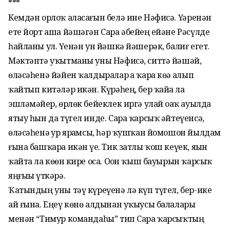
***
Кемдән орлоҡ аласағын белә ине Нәфисә. Үҙҙәренән
ете йорт аша йәшәгән Сара әбейҙең ейәне Рәсүлде
һайланы ул. Үҙенән ун йәшкә йәшерәк, балиғ егет.
Мәктәптә уҡытманы уны Нәфисә, ситтә йәшәй,
өләсәһенә йәйен ҡалдыралар ҙа ҡара көҙҙә алып
ҡайтып китәләр икән. Күрәһең, бер ҡайҙа ла
эшләмәйҙер, өрлөк бейеклек иргә улай оҙаҡ ауылда
ятыу һын да түгел инде. Сара ҡарсыҡ әйтеүенсә,
өләсәһенә ҙур ярҙамсы, һәр ҡушҡан йомошон йылдам
ғына башҡара икән үҙе. Тик затлы ҡош кеүек, яҙын
ҡайта ла көҙөн кире оса. Оҙон ҡыш бауырын ҡарсыҡ
яңғыҙы үткәрә.
Ҡатындың уны тәү күреүенә лә күп түгел, бер-ике
ай ғына. Еңеү көнө алдынан уҡыусы балалары
менән “Тимур командаһы” тип Сара ҡарсыҡтың