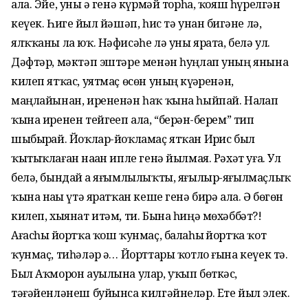
ала. Эйе, уны әҙ генә күрмәй торһа, ҡояш һүрелгән
кеүек. Һигеҙ йыл йәшәп, һис тә унан биҙгәне лә,
ялҡҡаны ла юҡ. Нәфисәһе лә уны ярата, белә ул.
Дәфтәр, мәктәп эштәре менән һуңлап уның янына
килеп ятҡас, уятмаҫ өсөн уның күҙҙәренән,
маңлайынан, ирененән һаҡ ҡына һыйпай. Наҙлап
ҡына иренен тейгеҙеп ала, “берҙән-берем” тип
шыбырҙай. Йоҡлар-йоҡламаҫ ятҡан Иҙрис был
ҡытыҡлаған наҙҙан ипле генә йылмая. Рәхәт уға. Ул
белә, бындай ҙа яғымлылыҡты, яғылыр-яғылмаҫлыҡ
ҡына наҙҙы үтә яратҡан кеше генә бирә ала. Ә бөгөн
килеп, хыянат итәм, ти. Бына һиңә мөхәббәт?!
Ағасһыҙ йортҡа ҡош ҡунмаҫ, балаһыҙ йортҡа ҡот
ҡунмаҫ, тиһәләр ҙә… Йорттары ҡотло ғына кеүек тә.
Был Аҡморон ауылына улар, уҡып бөткәс,
тәғәйенләнеш буйынса килгәйнеләр. Ете йыл элек.