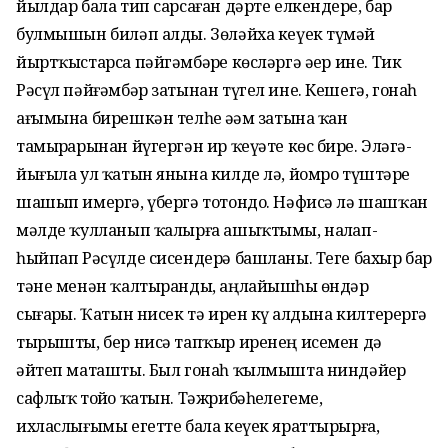
йылдар бала тип сарсаған дәрте елкендерҙе, бар
булмышын биләп алды. Зөләйха кеүек түҙмәй
йыртҡыстарса пәйгәмбәрҙе көсләргә әҙер ине. Тик
Рәсүл пәйғәмбәр затынан түгел ине. Кешегә, гонаһ
ағымына бирешкән телһеҙ әҙәм затына ҡан
тамырҙарынан йүгергән ир ҡеүәте көс бирҙе. Эләгә-
йығыла ул ҡатын янына килде лә, йомро түштәрҙе
шашып имергә, үбергә тотондо. Нәфисә лә шашҡан
мәлде ҡулланып ҡалырға ашыҡтымы, наҙлап-
һыйпап Рәсүлде сисендерә башланы. Теге бахыр бар
тәне менән ҡалтыранды, аңлайышһыҙ өндәр
сығарҙы. Ҡатын нисек тә ирен күҙ алдына килтерергә
тырышты, бер нисә тапҡыр иренең исемен дә
әйтеп маташты. Был гонаһ ҡылмышта ниндәйҙер
сафлыҡ тойҙо ҡатын. Тәжрибәһеҙлегеме,
ихласлығымы егетте бала кеүек яраттырырға,