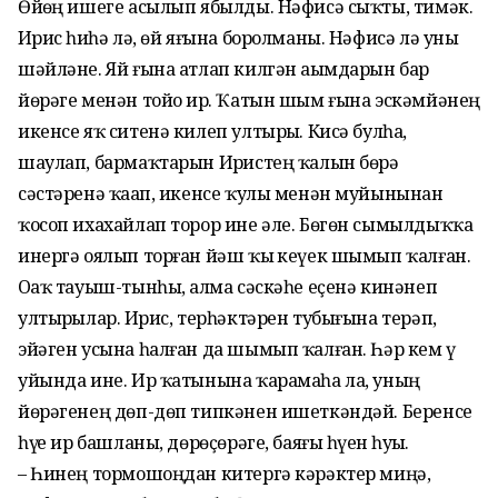
Өйҙөң ишеге асылып ябылды. Нәфисә сыҡты, тимәк.
Иҙрис һиҙһә лә, өй яғына боролманы. Нәфисә лә уны
шәйләне. Яй ғына атлап килгән аҙымдарын бар
йөрәге менән тойҙо ир. Ҡатын шым ғына эскәмйәнең
икенсе яҡ ситенә килеп ултырҙы. Кисә булһа,
шаулап, бармаҡтарын Иҙристең ҡалын бөҙрә
сәстәренә ҡаҙап, икенсе ҡулы менән муйынынан
ҡосоп ихахайлап торор ине әле. Бөгөн сымылдыҡҡа
инергә оялып торған йәш ҡыҙ кеүек шымып ҡалған.
Оҙаҡ тауыш-тынһыҙ, алма сәскәһе еҫенә кинәнеп
ултырҙылар. Иҙрис, терһәктәрен тубығына терәп,
эйәген усына һалған да шымып ҡалған. Һәр кем үҙ
уйында ине. Ир ҡатынына ҡарамаһа ла, уның
йөрәгенең дөп-дөп типкәнен ишеткәндәй. Беренсе
һүҙҙе ир башланы, дөрөҫөрәге, баяғы һүҙен һуҙҙы.
– Һинең тормошоңдан китергә кәрәктер миңә,