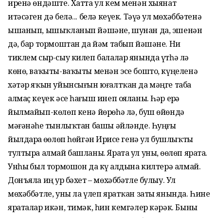
иренә өндәште. Хатта ул кем менән хыянат
итәсәген дә белә... белә кеүек. Тәүҙә ул мөхәббәтенә
ышанып, ышыҡланып йәшәне, шунан да, эшенән
дә, бар тормоштан да йәм табып йәшәне. Ни
тиклем сыр-сыу килеп балалар янында үтһә лә
көнө, ваҡыты-ваҡыты менән эсе бошто, күңеленә
хәтәр яҡын уйынсығын юғалтҡан да мәңге таба
алмаҫ кеүек әсе һағыш инеп ояланы. Һәр ерҙә
йылмайып-көлөп кенә йөрөһә лә, буш өйөндә
мәғәнәһеҙ тынлыҡтан башы әйләнде. Һуңғы
йылдарҙа өҙөлөп һөйгән Иҙрисе генә ул бушлыҡты
тултыра алмай башланы. Ярата ул уны, өҙөлөп ярата.
Унһыҙ был тормошон да күҙ алдына килтерә алмай.
Донъяла иң ҙур бәхет – мөхәббәтле булыу. Ул
мөхәббәтле, уны ла үлеп яратҡан заты янында. Һине
яраталар икән, тимәк, һин кемгәлер кәрәк. Быны