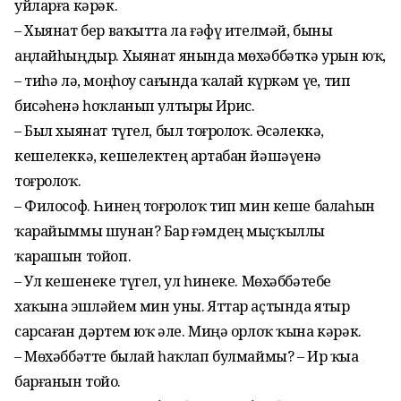
уйларға кәрәк.
– Хыянат бер ваҡытта ла ғәфү ителмәй, быны
аңлайһыңдыр. Хыянат янында мөхәббәткә урын юҡ,
– тиһә лә, моңһоу сағында ҡалай күркәм үҙе, тип
бисәһенә һоҡланып ултырҙы Иҙрис.
– Был хыянат түгел, был тоғролоҡ. Әсәлеккә,
кешелеккә, кешелектең артабан йәшәүенә
тоғролоҡ.
– Философ. Һинең тоғролоҡ тип мин кеше балаһын
ҡарайыммы шунан? Бар ғәмдең мыҫҡыллы
ҡарашын тойоп.
– Ул кешенеке түгел, ул һинеке. Мөхәббәтебеҙ
хаҡына эшләйем мин уны. Яттар аҫтында ятыр
сарсаған дәртем юҡ әле. Миңә орлоҡ ҡына кәрәк.
– Мөхәббәтте былай һаҡлап булмаймы? – Ир ҡыҙа
барғанын тойҙо.