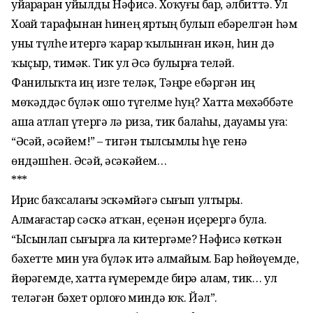
уйҙарҙарҙан уйылды Нәфисә. Хоҡуғы бар, әлбиттә. Ул
Хоҙай тарафынан һинең яртың булып ебәрелгән һәм
уны түлһеҙ итергә ҡарар ҡылынған икән, һин дә
ҡыҫыр, тимәк. Тик ул Әсә булырға теләй.
Фанилыҡта иң изге теләк, Тәңре ебәргән иң
мөҡәддәс бүләк ошо түгелме һуң? Хатта мөхәббәте
аша атлап үтергә лә риза, тик балаһы, дауамы уға:
“Әсәй, әсәйем!” – тигән тылсымлы һүҙҙе генә
өндәшһен. Әсәй, әсәкәйем…
***
Иҙрис баҡсалағы эскәмйәгә сығып ултырҙы.
Алмағастар сәскә атҡан, еҫенән иҫерергә була.
“Ысынлап сығырға ла китергәме? Нәфисә көткән
бәхетте мин уға бүләк итә алмайым. Бар һөйөүемде,
йөрәгемде, хатта ғүмеремде бирә алам, тик… ул
теләгән бәхет орлоғо миндә юҡ. Йәл”.