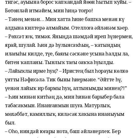
тигәс, ауыҙына борос ҡапҡандай йөҙөн һытып ҡуйҙы. –
Бөтөнләй итмәйем, мин һиңә тоғро!
– Тәнең менән… Мин хатта һине башҡа менән күҙ
алдына килтерә алмайым. Отеллоға әйләнәм хәҙер.
– Рөхсәт юҡ, тимәк. Яныңда шәмдәй иреп һүнермен,
ярай, шулай. Һин дә һулыясаҡһың, – ҡатындың
илағыһы килде, түҙҙе, баяғы сәскәне усына һалды ла,
битен ҡапланы. Тынлыҡ тағы оҙаҡҡа һуҙылды.
– Лайыҡлы ирме һуң? – Иҙристең был һорауы көлкө
уятты Нәфисәлә. Тик быны һиҙҙермәне. “Әйтте һүҙ,
үҙенән лайыҡ ир бармы һуң, алтынымды минең?!”
– Һин минән китһәң дә, мин һинән барыбер бала
табасаҡмын. Инанғанмын шуға. Матурлыҡ,
мөхәббәт, камиллыҡ, киләсәк хаҡына инаныуым
был.
– Оһо, ниндәй юғары нота, баш әйләнерлек. Бер