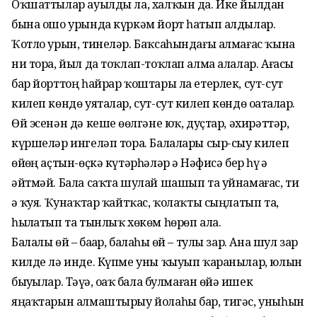
Оҡшаттылар ауылды ла, халҡын да. Ике йылдан
бына ошо урында күркәм йорт һатып алдылар.
Ҡотло урын, тинеләр. Баҡсаһындағы алмағас ҡына
ни тора, йыл да тоҡлап-тоҡлап алма алалар. Ағасы
бар йорттоң һайрар ҡоштары ла етерлек, сут-сут
килеп көндө уяталар, сут-сут килеп көндө оҙаталар.
Өй эсенән дә кеше өҙөлгәне юҡ, дуҫтар, әхирәттәр,
күршеләр ингеләп тора. Балалары сыр-сыу килеп
өйҙөң аҫтын-өҫкә күтәрһәләр ҙә Нәфисә бер һүҙ ҙә
әйтмәй. Бала саҡта шулай шашып та уйнамағас, ти
ҙә ҡуя. Ҡунаҡтар ҡайтҡас, ҡолаҡты сыңлатып та,
һыҙлатып та тынлыҡ хөкөм һөрөп ала.
Балалы өй – баҙар, балаһыҙ өй – тулы зар. Ана шул зар
килде лә инде. Күпме уны ҡыуып ҡаранылар, юлын
быуҙылар. Тәүҙә, оҙаҡ бала булмаған өйҙә ишек
яңаҡтарын алмаштырыу йолаһы бар, тигәс, уныһын