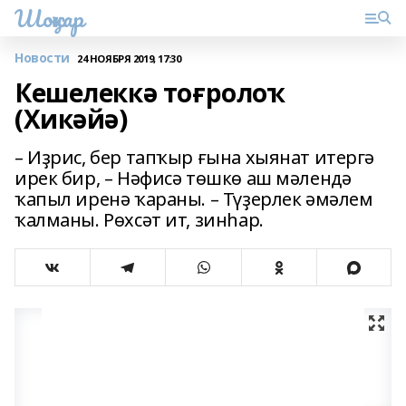
Шоңҡар
Новости
24 НОЯБРЯ 2019, 17:30
Кешелеккә тоғролоҡ
(Хикәйә)
– Иҙрис, бер тапҡыр ғына хыянат итергә
ирек бир, – Нәфисә төшкө аш мәлендә
ҡапыл иренә ҡараны. – Түҙерлек әмәлем
ҡалманы. Рөхсәт ит, зинһар.