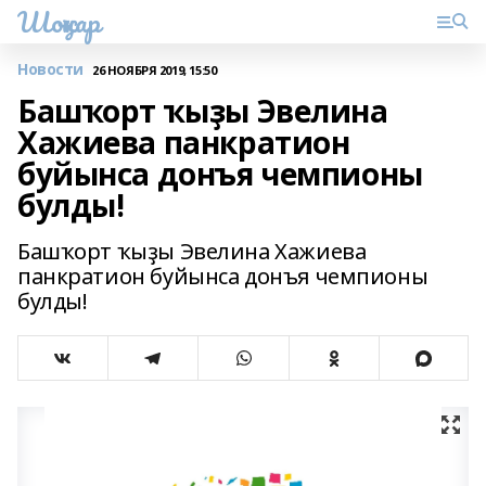
Шоңҡар
Новости
26 НОЯБРЯ 2019, 15:50
Башҡорт ҡыҙы Эвелина
Хажиева панкратион
буйынса донъя чемпионы
булды!
Башҡорт ҡыҙы Эвелина Хажиева
панкратион буйынса донъя чемпионы
булды!