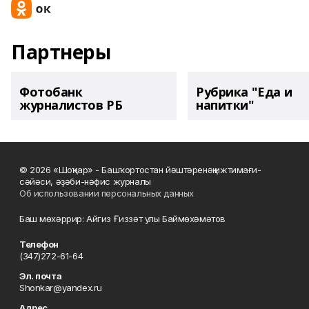
Партнеры
Фотобанк
Рубрика "Еда и
журналистов РБ
напитки"
© 2026 «Шоңҡар» - Башҡортостан йәштәренәң ижтимағи-
сәйәси, әҙәби-нәфис журналы
Об использовании персональных данных
Баш мөхәррир: Айгиз Ғиззәт улы Баймөхәмәтов
Телефон
(347)272-61-64
Эл. почта
Shonkar@yandex.ru
Адрес