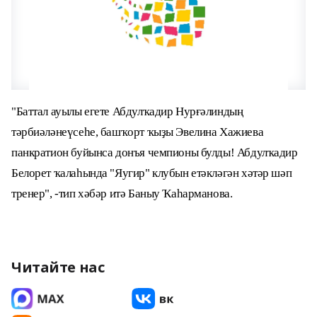
"Баттал ауылы егете Абдулҡадир Нурғәлиндың
тәрбиәләнеүсеһе, башҡорт ҡыҙы Эвелина Хажиева
панкратион буйынса донъя чемпионы булды! Абдулҡадир
Белорет ҡалаһында "Яугир" клубын етәкләгән хәтәр шәп
тренер", -тип хәбәр итә Баныу Ҡаһарманова.
Читайте нас