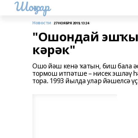
Шоңҡар
Новости
27 НОЯБРЯ 2019, 13:24
"Ошондай эшҡы
кәрәк"
Ошо йәш кенә ҡатын, биш бала ә
тормош итпәтше – нисек эшләү 
тора. 1993 йылда улар йәшелсә ү