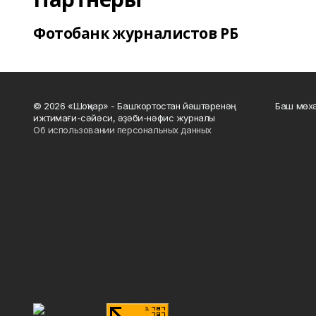
Фотобанк журналистов РБ
© 2026 «Шоңҡар» - Башҡортостан йәштәренәң
Баш мөхә
ижтимағи-сәйәси, әҙәби-нәфис журналы
Об использовании персональных данных