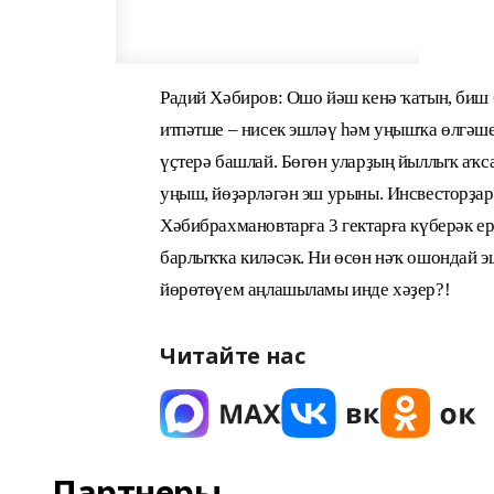
Радий Хәбиров: Ошо йәш кенә ҡатын, биш 
итпәтше – нисек эшләү һәм уңышҡа өлгәше
үҫтерә башлай. Бөгөн уларҙың йыллыҡ аҡс
уңыш, йөҙәрләгән эш урыны. Инсвесторҙар
Хәбибрахмановтарға 3 гектарға күберәк е
барлыҡҡа киләсәк. Ни өсөн нәҡ ошондай э
йөрөтөүем аңлашыламы инде хәҙер?!
Читайте нас
Партнеры