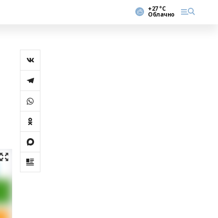
+27 °С
Облачно
ә