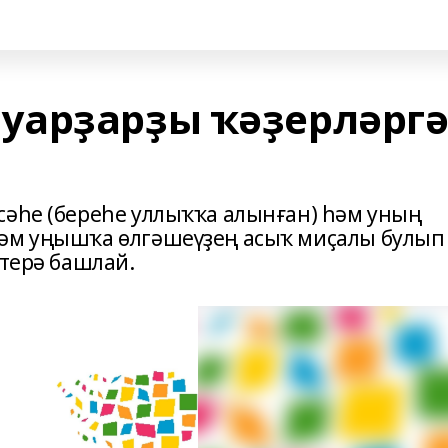
уарҙарҙы ҡәҙерләрг
сәһе (береһе уллыҡҡа алынған) һәм уның
һәм уңышҡа өлгәшеүҙең асыҡ миҫалы булып
ҫтерә башлай.