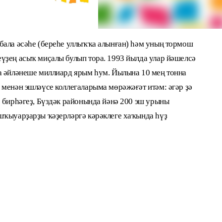
бала әсәһе (береһе уллыҡҡа алынған) һәм уның тормош
үҙең асыҡ миҫалы булып тора. 1993 йылда улар йәшелсә
а әйләнеше миллиард ярым һум. Йылына 10 мең тонна
 менән эшләүсе коллегаларыма мөрәжәғәт итәм: әгәр ҙә
р бирһәгеҙ, Бүздәк районында йәнә 200 эш урыны
шҡыуарҙарҙы ҡәҙерләргә кәрәклеге хаҡында һүҙ