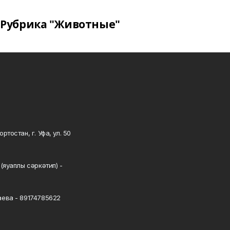
Рубрика "Животные"
тостан, г. Уфа, ул. 50
0
(яуаплы сәркәтип) -
ева - 89174785622