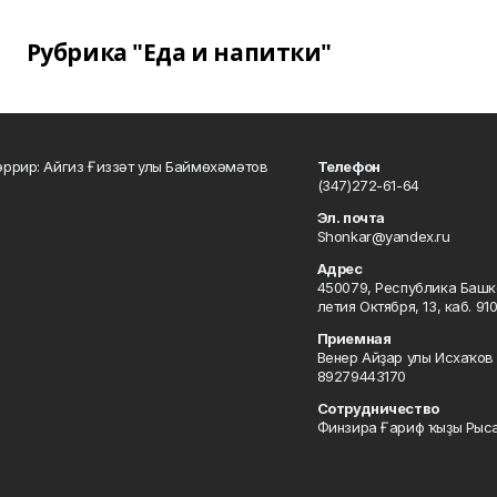
Рубрика "Еда и напитки"
ррир: Айгиз Ғиззәт улы Баймөхәмәтов
Телефон
(347)272-61-64
Эл. почта
Shonkar@yandex.ru
Адрес
450079, Республика Башкор
летия Октября, 13, каб. 91
Приемная
Венер Айҙар улы Исхаҡов 
89279443170
Сотрудничество
Финзира Ғариф ҡыҙы Рыса