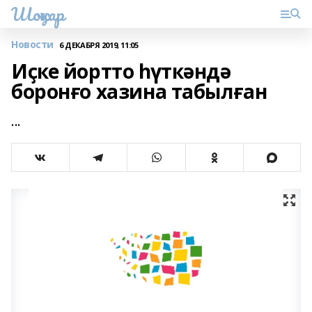
Шоңҡар
Новости
6 ДЕКАБРЯ 2019, 11:05
Иҫке йортто һүткәндә
боронғо хазина табылған
...