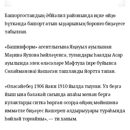
Башҡортостандың Әбйәлил районында иҫке өйҙө
һүткәндә башҡорт ҡатын-ҡыҙҙарының боронғо биҙәүесе
табылған.
«Башинформ» агентлығына Яңауыл ауылынан
Мәҙинә Яҡупова һөйләүенсә, туғандары һаҡалды Асҡар
ауылында элек өләсәләре Мәфтуха (ире буйынса
Сөләймәнова) йәшәгән ташландыҡ йортта тапҡан.
«Өләсәйебеҙ 1906 йәки 1910 йылда тыуған. Ул беҙгә
йыш ҡына бәләкәй сағында апаһы менән бергә
кулактарҙы ситкә һөргән осорҙа өйҙөң мөйөшөнә
ҡиммәтле биҙәүес йәшереп ҡалдырыуҙары тураһында
һөйләй торғайны», — ти ханым.