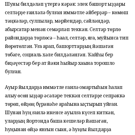
Шуны билдәләп үтергә кәрәк: элек башҡорт ҡыҙҙары
селтәрҙе ғаиләлә булған ҡиммәтле әйберҙәр – көмөш
тәңкәләр, сулпылар, мәрйендәр, сәйләндәр,
ҡабырсаҡтар менән семәрләп теккән. Селтәр төрлө
райондарҙа төрлөсә – һаҡал, селтәр, яға, муйынса тип
йөрөтөлгән. Уға ҡарап, башҡорттарҙың йәшәгән
төбәге, социаль хәле билдәләнгән. Ҡайһы бер
биҙәүестәр бер ат йәки һыйыр хаҡына торошло
булған.
Ауыр йылдарҙа ҡиммәтле ғаилә ҡомартҡыһын һаҡлап
ҡалыу өсөн ҡыҙҙар әсәләре теккән селтәрҙе сепрәккә
төрөп, өйҙөң бүрәнәһе араһына ҡыҫтырып ҡуйған.
Шунан һуң ғаилә икенсе ауылға күсеп киткән,
уларҙың йортонда башҡа кешеләр йәшәгән,
һуңынан өйҙә янғын сыҡҡан, ә һуңғы йылдарҙа