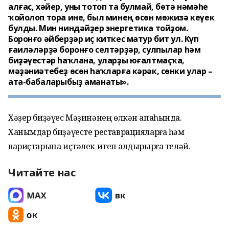
алғас, хәйер, уны тотоп та булмай, бөтә нәмәһе
ҡойолоп тора ине, был минең өсөн мөжизә кеүек
булды. Мин ниндәйҙер энергетика тойҙом.
Боронғо әйберҙәр иҫ киткес матур бит ул. Күп
ғаиләләрҙә боронғо селтәрҙәр, сулпылар һәм
биҙәүестәр һаҡлана, уларҙы юғалтмаҫҡа,
мәҙәниәтебеҙ өсөн һаҡларға кәрәк, сөнки улар –
ата-бабаларыбыҙ аманаты».
Хәҙер биҙәүес Мәҙинәнең өлкән апаһында.
Ханымдар биҙәүесте реставрацияларға һәм
вариҫтарына иҫтәлек итеп ҡалдырырға теләй.
Читайте нас