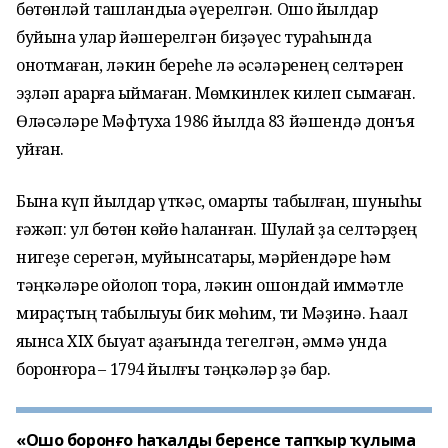
бөтөнләй ташландыҡҡа әүерелгән. Ошо йылдар
буйына улар йәшерелгән биҙәүес тураһында
онотмаған, ләкин береһе лә әсәләренең селтәрен
эҙләп ҡарарға ҡыймаған. Мөмкинлек килеп сыҡмаған.
Өләсәләре Мәфтуха 1986 йылда 83 йәшендә донъя
ҡуйған.
Бына күп йылдар үткәс, ҡомартҡы табылған, шуныһы
ғәжәп: ул бөтөн көйө һаҡланған. Шулай ҙа селтәрҙең
нигеҙе серегән, муйынсаҡтары, мәрйендәре һәм
тәңкәләре ҡойолоп тора, ләкин ошондай ҡиммәтле
мираҫтың табылыуы бик мөһим, ти Мәҙинә. Һаҡал
яҡынса XIX быуат аҙағында тегелгән, әммә унда
боронғораҡ – 1794 йылғы тәңкәләр ҙә бар.
«Ошо боронғо һаҡалды беренсе тапҡыр ҡулыма