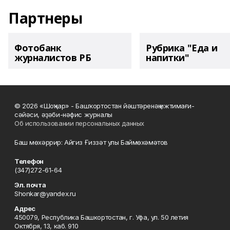
Партнеры
Фотобанк
Рубрика "Еда и
журналистов РБ
напитки"
© 2026 «Шоңҡар» - Башҡортостан йәштәренәң ижтимағи-
сәйәси, әҙәби-нәфис журналы
Об использовании персональных данных
Баш мөхәррир: Айгиз Ғиззәт улы Баймөхәмәтов
Телефон
(347)272-61-64
Эл. почта
Shonkar@yandex.ru
Адрес
450079, Республика Башкортостан, г. Уфа, ул. 50 летия
Октября, 13, каб. 910