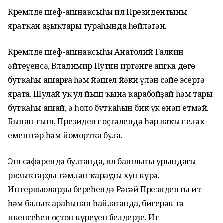
Кремлдең шеф-ашнаҡсыһы ил Президентының
яратҡан аҙыҡтары тураһында һөйләгән.
Кремлдең шеф-ашнаҡсыһы Анатолий Галкин
әйтеүенсә, Владимир Путин иртәнге ашҡа дөгө
бутҡаһы ашарға һәм йәшел йәки үлән сәйе эсергә
ярата. Шулай уҡ ул йыш ҡына ҡарабойҙай һәм тары
бутҡаһы ашай, ә һоло бутҡаһын бик үк өнәп етмәй.
Бынан тыш, Президент өҫтәлендә һәр ваҡыт еләк-
емештәр һәм йомортҡа була.
Эш сәфәрендә булғанда, ил башлығы урындағы
ризыҡтарҙы тәмләп ҡарауҙы хуп күрә.
Интервьюларҙың береһендә Рәсәй Президенты ит
һәм балыҡ араһынан һайлағанда, бигерәк тә
икенсеһен өҫтөн күреүен белдерҙе. Ит