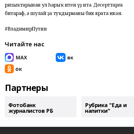
ризыҡтарынан ул һарыҡ итен үҙ итә. Десерттарға
битараф, ә шулай ҙа туҡдырманы бик ярата икән.
#ВладимирПутин
Читайте нас
Партнеры
Фотобанк
Рубрика "Еда и
журналистов РБ
напитки"