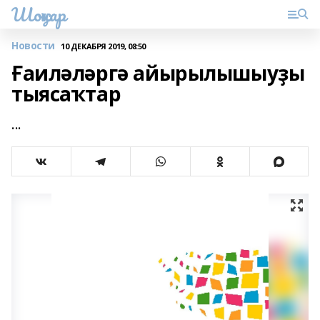
Шоңҡар
Новости
10 ДЕКАБРЯ 2019, 08:50
Ғаиләләргә айырылышыуҙы
тыясаҡтар
...