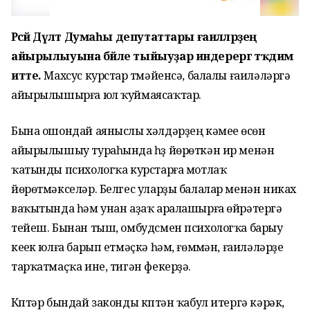
Рәсәй Дәүләт Думаһы депутаттары ғаиләләрҙең
айырылыуына бәйле тыйыуҙар индерергә тәҡдим
итте.
Махсус курстар үтмәйенсә, балалы ғаиләләргә
айырылышырға юл ҡуймаясаҡтар.
Бына ошондай аяныслы хәлдәрҙең кәмеүе өсөн
айырылышыу тураһында һүҙ йөрөткән ир менән
ҡатынды психологҡа курстарға мотлаҡ
йөрөтмәкселәр. Белгес уларҙы балалар менән никах
ваҡытында һәм унан аҙаҡ аралашырға өйрәтергә
тейеш. Бынан тыш, омбудсмен психологҡа барыу
кеүек юлға барып етмәҫкә һәм, ғөмүмән, ғаиләләрҙе
тарҡатмаҫҡа ине, тигән фекерҙә.
Күптәр бындай законды күптән ҡабул итергә кәрәк,