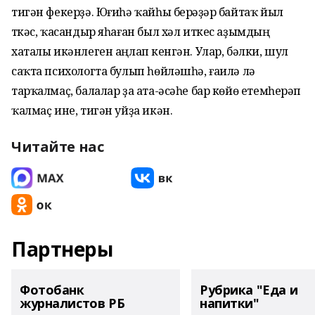
тигән фекерҙә. Юғиһә ҡайһы берәүҙәр байтаҡ йыл
үткәс, ҡасандыр яһаған был хәл иткес аҙымдың
хаталы икәнлеген аңлап үкенгән. Улар, бәлки, шул
саҡта психологта булып һөйләшһә, ғаилә лә
тарҡалмаҫ, балалар ҙа ата-әсәһе бар көйө етемһерәп
ҡалмаҫ ине, тигән уйҙа икән.
Читайте нас
Партнеры
Фотобанк
Рубрика "Еда и
журналистов РБ
напитки"