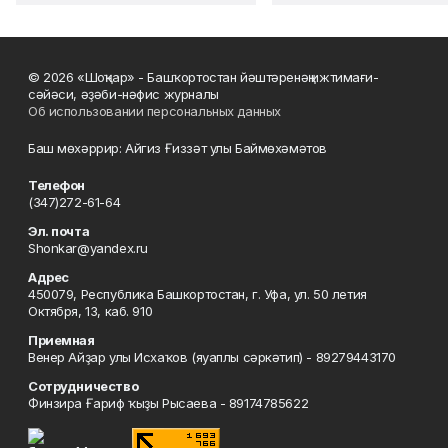
© 2026 «Шоңҡар» - Башҡортостан йәштәренәң ижтимағи-
сәйәси, әҙәби-нәфис журналы
Об использовании персональных данных
Баш мөхәррир: Айгиз Ғиззәт улы Баймөхәмәтов
Телефон
(347)272-61-64
Эл. почта
Shonkar@yandex.ru
Адрес
450079, Республика Башкортостан, г. Уфа, ул. 50 летия
Октября, 13, каб. 910
Приемная
Венер Айҙар улы Исхаҡов (яуаплы сәркәтип) - 89279443170
Сотрудничество
Финзира Ғариф ҡыҙы Рысаева - 89174785622