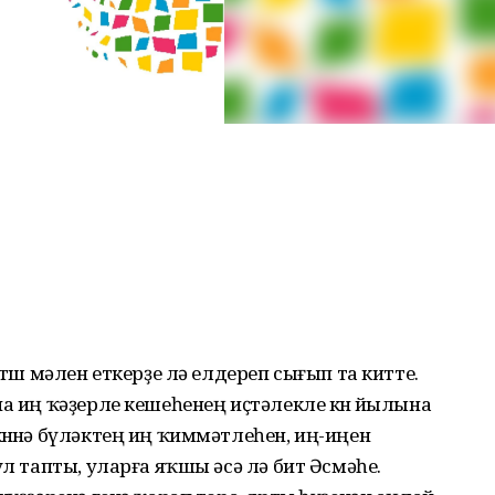
төш мәлен еткерҙе лә елдереп сығып та китте.
а иң ҡәҙерле кешеһенең иҫтәлекле көнө йылына
өнөнә бүләктең иң ҡиммәтлеһен, иң-иңен
ул тапты, уларға яҡшы әсә лә бит Әсмәһе.