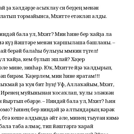
й ҙа хәлдәрҙе асыҡлау өсөн беҙҙең менән
ңлатып тормайынса, Мөхитте етәкләп алды.
Ниндәй бала ул, Мөхит? Мин һине бер ҡайҙа ла
смә күҙ йәштәре менән ҡаршылаша башланы. –
й берәй балаһы булыуы мөмкин түгел!
л ҡайҙа, кем булып эшләй? Хәҙер
мине, зинһар. Юҡ, Мөхитте өйҙә ҡалдырып,
әп бирәм. Ҡәҙерлем, мин һине яратам!!!
ыҡмай ҙа ҡуя бит һуң! Уф, Аллаҡайым, Мөхит,
өрөндө. Иренең муйынынан ҡосаҡлап, ҡулы эләккән
 йыртып ебәрҙе. – Ниндәй бала ул, Мөхит? Һин
омо? Һинең бер ниндәй ҙә алтындарың кәрәк
ә, бөтә кеше алдында әйт әле, минең тыуған көнөмә
бала таба алмаҫ, тип йәштәргә ҡарай