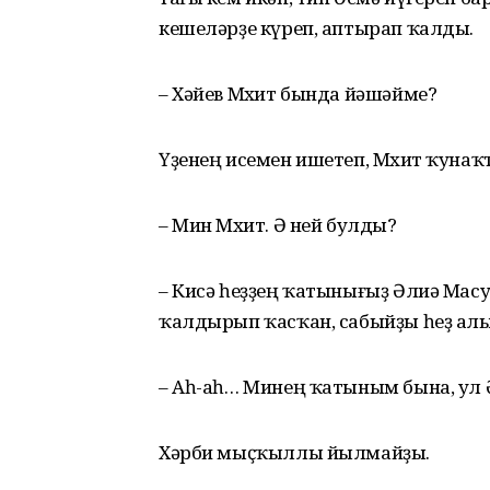
кешеләрҙе күреп, аптырап ҡалды.
– Хәйев Мөхит бында йәшәйме?
Үҙенең исемен ишетеп, Мөхит ҡуна
– Мин Мөхит. Ә ней булды?
– Кисә һеҙҙең ҡатынығыҙ Әлиә Мас
ҡалдырып ҡасҡан, сабыйҙы һеҙ алы
– Аһ-аһ… Минең ҡатыным бына, ул Ә
Хәрби мыҫҡыллы йылмайҙы.