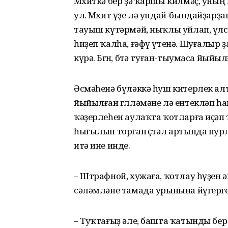
Мөхиткә бер ҙә ҡаршы килмәҫ, уның 
ул. Мөхит үҙе лә ундай-бындайҙарҙан
тауыш күтәрмәй, ныҡлы уйлап, үлсә
һиҙеп ҡалһа, ғәфү үтенә. Шуғалыр ҙ
күрә. Бөгөн, бөтә туған-тыумаса йый
Әсмәһенә бүләккә һуш китерлек а
йыйылған гөлләмәне лә ентекләп һ
ҡәҙерлеһен аулаҡта ҡотларға иҫәп
һығылып торған өҫтәл артында нур
итә ине инде.
– Штрафной, хужаға, ҡотлау һүҙен 
сәләмләне тамада урынына йүгерге
– Туҡтағыҙ әле, башта ҡатынды бер