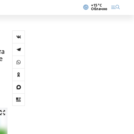
+15 °С
Облачно
та
е