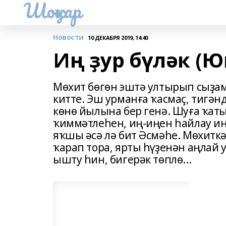
Шоңҡар
Новости
10 ДЕКАБРЯ 2019, 14:40
Иң ҙур бүләк (
Мөхит бөгөн эштә ултырып сыҙам
китте. Эш урманға ҡасмаҫ, тигән
көнө йылына бер генә. Шуға ҡат
ҡиммәтлеһен, иң-иңен һайлау ине
яҡшы әсә лә бит Әсмәһе. Мөхиткә
ҡарап тора, ярты һүҙенән аңлай у
ышту һин, бигерәк төплө...