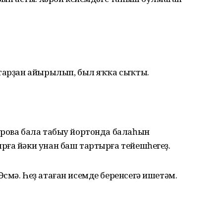
ҡтарҙан айырылып, был яҡҡа сыҡты.
урова бала табыу йортонда балаһын
рға йәки унан баш тартырға тейешһегеҙ.
смә. Һеҙ атаған исемде беренсегә ишетәм.