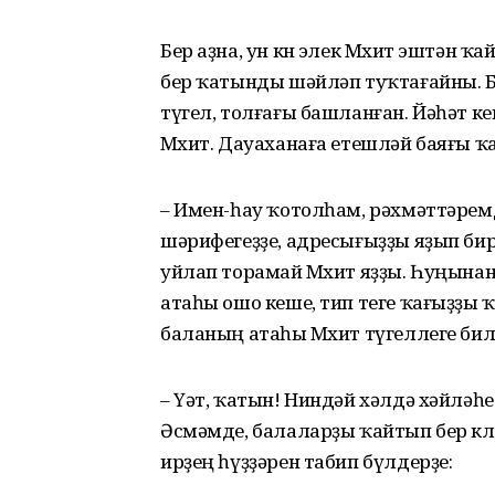
Бер аҙна, ун көн элек Мөхит эштән 
бер ҡатынды шәйләп туҡтағайны. Б
түгел, толғағы башланған. Йәһәт к
Мөхит. Дауаханаға етешләй баяғы ҡ
– Имен-һау ҡотолһам, рәхмәттәремд
шәрифегеҙҙе, адресығыҙҙы яҙып бир
уйлап торамай Мөхит яҙҙы. Һуңына
атаһы ошо кеше, тип теге ҡағыҙҙы
баланың атаһы Мөхит түгеллеге би
– Үәт, ҡатын! Ниндәй хәлдә хәйләһе
Әсмәмде, балаларҙы ҡайтып бер кө
ирҙең һүҙҙәрен табип бүлдерҙе: