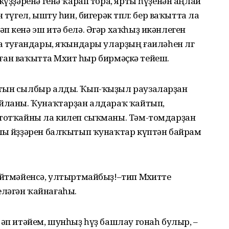
күҙҙәренә генә ҡарап тора, ярты һүҙенән аңлай
 түгел, ышту һин, бигерәк төплө: бер ваҡытта ла
п кенә эш итә белә. Әгәр хаҡһыҙ икәнлеген
а туғандары, яҡындары уларҙың ғаиләһен өлгө
ылған ваҡытта Мөхит һыр бирмәҫкә тейеш.
лтын сылбыр алды. Ҡып-ҡыҙыл раузаларҙан
айланы. Ҡунаҡтарҙан алдараҡ ҡайтып,
 тотҡайны ла килеп сыҡманы. Тәм-томдарҙан
лы йөҙҙәрен балҡытып ҡунаҡтар күптән байрам
әйтмәйенсә, ултыртмайбыҙ!–тип Мөхитте
ләгән ҡайнағаһы.
 әп итәйем, шунһыҙ һүҙ башлау гонаһ булыр, –