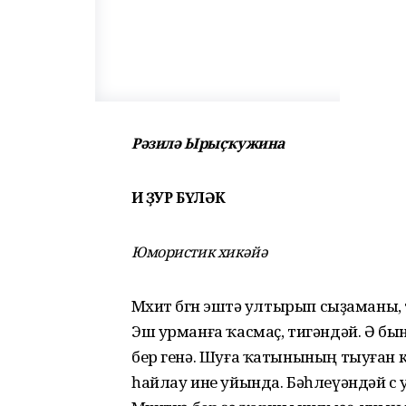
Рәзилә Ырыҫҡужина
ИҢ ҘУР БҮЛӘК
Юмористик хикәйә
Мөхит бөгөн эштә ултырып сыҙаманы, 
Эш урманға ҡасмаҫ, тигәндәй. Ә бын
бер генә. Шуға ҡатынының тыуған к
һайлау ине уйында. Бәһлеүәндәй өс 