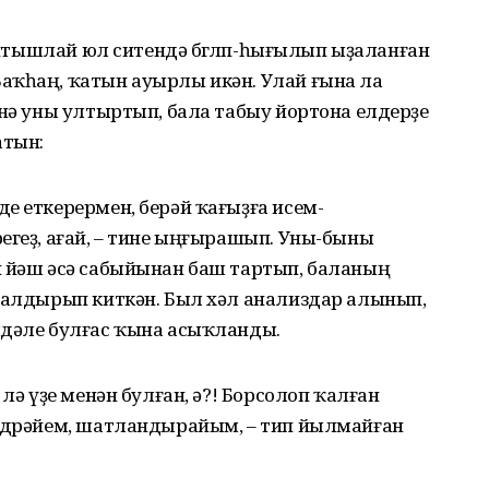
ҡайтышлай юл ситендә бөгөлөп-һығылып ыҙаланған
аҡһаң, ҡатын ауырлы икән. Улай ғына ла
енә уны ултыртып, бала табыу йортона елдерҙе
атын:
е еткерермен, берәй ҡағыҙға исем-
егеҙ, ағай, – тине ыңғырашып. Уны-быны
н йәш әсә сабыйынан баш тартып, баланың
 ҡалдырып киткән. Был хәл анализдар алынып,
лдәле булғас ҡына асыҡланды.
 лә үҙе менән булған, ә?! Борсолоп ҡалған
лдөрәйем, шатландырайым, – тип йылмайған