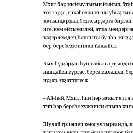
Мөхит бар ҡыйыулығын йыйып, бөтәһ
тотторҙо, сикәһенән ҡыйыуһыҙ ғына
ҡатындарҙың беҙгә, ирҙәргә биргән 
итә, кем әйтмешләй, атҡа мендергәнд
ҡәҙерлемдең һаулығы булһа, ҡыҙ ҙа
бер-беребеҙҙе аңлап йәшәйек.
Был һүҙҙәрҙән һуң табын артындағы 
ниндәйен күргәс, берсә көнләшеп, 
ирҙәр, ғәҙәттәгесә:
– Ай-һай, Мөхит, һин һәр ваҡыт атта 
тип һәр береһе хужаның янына ки
Шулай гөрләшеп кенә ултырғанда,
тағы кем икән, тип Әсмә йүгереп б