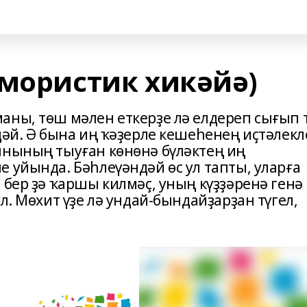
Юмористик хикәйә)
аны, төш мәлен еткерҙе лә елдереп сығып 
дәй. Ә бына иң ҡәҙерле кешеһенең иҫтәлекл
ынының тыуған көнөнә бүләктең иң
 уйында. Бәһлеүәндәй өс ул тапты, уларға
 бер ҙә ҡаршы килмәҫ, уның күҙҙәренә генә
л. Мөхит үҙе лә ундай-бындайҙарҙан түгел,