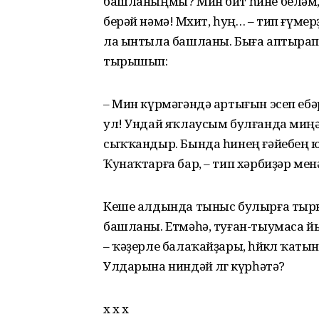
башланыңмы? Мин бит һине беләм,
берәй нәмә! Мөхит, һуң… – тип ғүме
ла ынтыла башланы. Быға аптырап
тырышып:
– Мин күрмәгәндә артығын эсеп ебәрг
ул! Ундай яҡлаусым булғанда миң
сыҡҡандыр. Бында һинең ғәйебең ю
Ҡунаҡтарға бар, – тип хәрбиҙәр мен
Кеше алдында тыныс булырға тырышһ
башланы. Етмәһә, туған-тыумаса й
– ҡәҙерле балаҡайҙары, һөйөклө ҡат
Улдарына ниндәй өлгө күрһәтә?
х х х