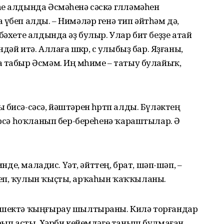
е алдында Әсмәһенә сәскә гөлләмәһен
 үбеп алды. – Нимәләр генә тип әйтһәм дә,
бәхете алдында әҙ булыр. Улар бит беҙҙе атай
әй итә. Аллаға шөкөр, өс улыбыҙ бар. Яҙғаны,
 табыр Әсмәм. Иң мөһиме – татыу булайыҡ,
бисә-сәсә, йәштәрен һөртөп алды. Бүләктең
берсә һоҡланып бер-береһенә ҡараштылар. Ә
инде, маладис. Үәт, әйттең, брат, шәп-шәп, –
леп, ҡулын ҡыҫты, арҡаһын ҡаҡҡыланы.
 ишектә ҡыңғырау шылтыраны. Килә торғандар
арып асты. Хәрби кейемдәге таныш булмаған