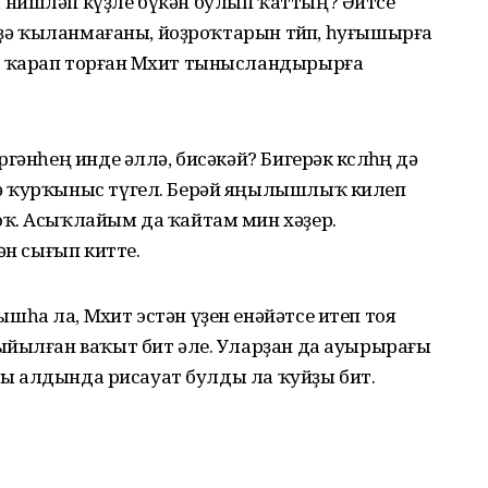
 нишләп күҙле бүкән булып ҡаттың? Әйтсе
рҙә ҡыланмағаны, йоҙроҡтарын төйөп, һуғышырға
 ҡарап торған Мөхит тынысландырырға
әнһең инде әллә, бисәкәй? Бигерәк көслөһөң дә
ә ҡурҡыныс түгел. Берәй яңылышлыҡ килеп
ҡ. Асыҡлайым да ҡайтам мин хәҙер.
ән сығып китте.
а ла, Мөхит эстән үҙен енәйәтсе итеп тоя
ыйылған ваҡыт бит әле. Уларҙан да ауырырағы
ыны алдында рисауат булды ла ҡуйҙы бит.