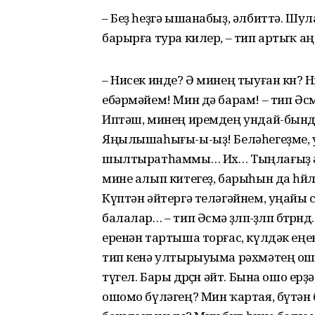
– Беҙ һеҙгә ышанабыҙ, әлбиттә. Шула
барырға тура килер, – тип артыҡ а
– Нисек инде? Ә минең тыуған көн? 
ебәрмәйем! Мин дә барам! – тип Ә
Иптәш, минең иремдең ундай-бында
Яңылышаһығы-ы-ыҙ! Беләһегеҙме, у
шылтыратһаммы… Их… Тыңлағыҙ әле 
мине алып китегеҙ, барыһын да һөйл
Күптән әйтергә теләгәйнем, уңайы с
балалар… – тип Әсмә өҙөлөп-өҙөлөп бөт
еренән тартыша торғас, күлдәк еңен
тип кенә ултырыуыма рәхмәтең ош
түгел. Бары дөрөҫөн әйт. Бына ошо ерҙ
ошомо бүләгең? Мин ҡартая, бүтән 