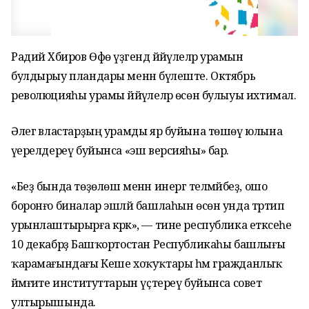
Радий Хәбиров Өфө үҙәгендә йәйәүлеләр урамын
булдырыу пландары менән бүлеште. Октябрь
революцияһы урамы йәйәүлеләр өсөн булыуы ихтимал.
Әлегә властарҙың урамды яр буйына төшөү юлына
әүерелдереү буйынса «эш версияһы» бар.
«Беҙ бында төҙөлөш менән инергә теләмәйбеҙ, ошо
боронғо биналар эшләй башлаһын өсөн унда тәртип
урынлаштырырға кәрәк», — тине республика етәксеһе
10 декабрҙә Башҡортостан Республикаһы башлығы
ҡарамағындағы Кеше хоҡуҡтары һәм гражданлыҡ
йәмғиәте институттарын үҫтереү буйынса совет
ултырышында.