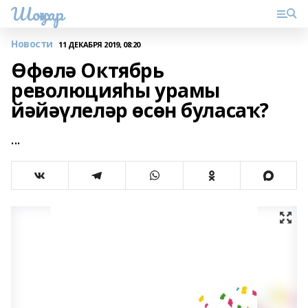
Шоңҡар
Новости
11 ДЕКАБРЯ 2019, 08:20
Өфөлә Октябрь
революцияһы урамы
йәйәүлеләр өсөн буласаҡ?
...