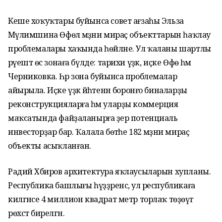
Кеше хоҡуҡтары буйынса совет ағзаһы Эльза
Мәүлимшина Өфөлә мәҙәни мираҫ объекттарын һаҡлау
проблемалары хаҡында һөйләне. Ул ҡаланы шартлы
рәүештә өс зонаға бүлде: тарихи үҙәк, иҫке Өфө һәм
Черниковка. Һәр зона буйынса проблемалар
айырыла. Иҫке үҙәк йәһәтенән боронғо биналарҙы
реконструкцияларға һәм уларҙы коммерция
маҡсатында файҙаланырға әҙер потенциаль
инвесторҙар бар. Ҡалала бөтәһе 182 мәҙәни мираҫ
объекты асыҡланған.
Радий Хәбиров архитектура яҡлаусыларын хупланы.
Республика башлығы һүҙҙәренсә, ул республикаға
килгәнсе 4 миллион квадрат метр торлаҡ төҙөүгә
рөхсәт бирелгән.