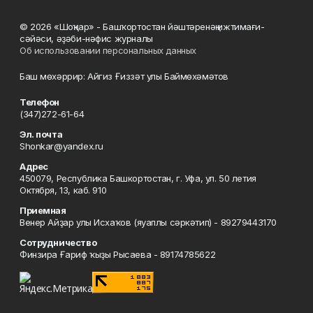
© 2026 «Шоңҡар» - Башҡортостан йәштәренәң ижтимағи-
сәйәси, әҙәби-нәфис журналы
Об использовании персональных данных
Баш мөхәррир: Айгиз Ғиззәт улы Баймөхәмәтов
Телефон
(347)272-61-64
Эл. почта
Shonkar@yandex.ru
Адрес
450079, Республика Башкортостан, г. Уфа, ул. 50 летия
Октября, 13, каб. 910
Приемная
Венер Айҙар улы Исхаҡов (яуаплы сәркәтип) - 89279443170
Сотрудничество
Финзира Ғариф ҡыҙы Рысаева - 89174785622