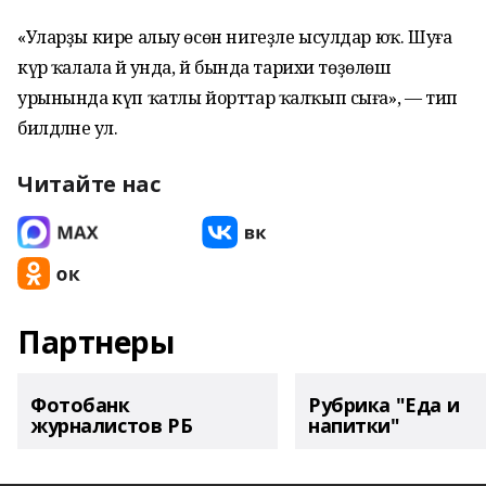
«Уларҙы кире алыу өсөн нигеҙле ысулдар юҡ. Шуға
күрә ҡалала йә унда, йә бында тарихи төҙөлөш
урынында күп ҡатлы йорттар ҡалҡып сыға», — тип
билдәләне ул.
Читайте нас
Партнеры
Фотобанк
Рубрика "Еда и
журналистов РБ
напитки"