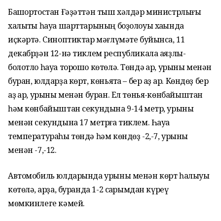
Башҡортостан Ғәҙәттән тыш хәлдәр министрлығы
халыҡты һауа шарттарының боҙолоуы хаҡында
иҫкәртә. Синоптиктар мәғлүмәте буйынса, 11
декабрҙән 12-нә тиклем республикала аяҙлы-
болотло һауа торошо көтөлә. Төндә ҡар, урыны менән
буран, юлдарҙа көрт, көньяҡта – бер аҙ ҡар. Көндөҙ бер
аҙ ҡар, урыны менән буран. Ел төньяҡ-көнбайыштан
һәм көнбайыштан секундына 9-14 метр, урыны
менән секундына 17 метрға тиклем. Һауа
температураһы төндә һәм көндөҙ -2,-7, урыны
менән -7,-12.
Автомобиль юлдарында урыны менән көрт һалыуы
көтөлә, ҡарҙа, буранда 1-2 саҡрымдан күреү
мөмкинлеге кәмей.