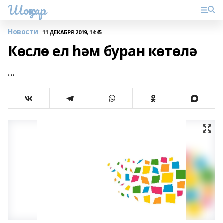
Шоңҡар
Новости
11 ДЕКАБРЯ 2019, 14:45
Көслө ел һәм буран көтөлә
...