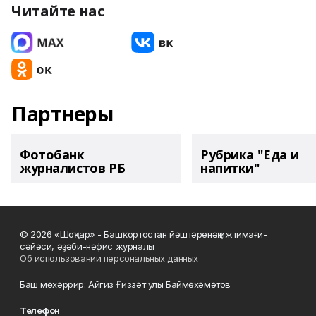
Читайте нас
Партнеры
Фотобанк
Рубрика "Еда и
журналистов РБ
напитки"
© 2026 «Шоңҡар» - Башҡортостан йәштәренәң ижтимағи-
сәйәси, әҙәби-нәфис журналы
Об использовании персональных данных
Баш мөхәррир: Айгиз Ғиззәт улы Баймөхәмәтов
Телефон