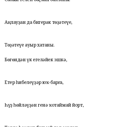
Аңлауҙан да бигерәк төҙәтеүе,
Төҙәтеүе ауыр хатаны.
Бөгөндән үк егеләйек эшкә,
Етер һибелеүҙәр юҡ-барға,
Һүҙ һөйләүҙән генә ҡотаймай йорт,