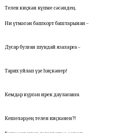
Телен киҫкән күпме сәсәндең.
Ни үтмәгән башҡорт баштарынан –
Дусар булған шундай язаларға –
Тарих уйлап үҙе һиҫкәнер!
Кемдәр күргән ирек даулағанға
Кешеләрҙең телен киҫкәнен?!