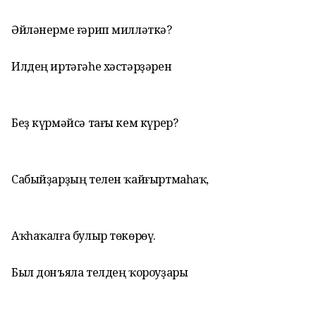
Әйләнерме ғәрип милләткә?
Илдең иртәгәһе хәстәрҙәрен
Беҙ күрмәйсә тағы кем күрер?
Сабыйҙарҙың телен ҡайғыртмаһаҡ,
Аҡһаҡалға булыр төкөрөү.
Был донъяла телдең ҡороуҙары