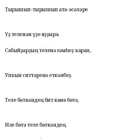
Тырышып-тырышып ата-әсәләре
Үҙ теленән үҙе яҙҙыра.
Сабыйҙарҙың теленә ғәмһеҙ ҡарап,
Упҡын ситтәренә еткәнбеҙ.
Теле бөткәндең бит көнө бөтә,
Иле бөтә теле бөткәндең.