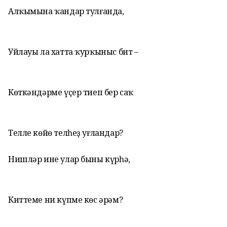
Алҡымына ҡандар тулғанда,
Уйлауы ла хатта ҡурҡыныс бит –
Көткәндәрме үҫер тиеп бер саҡ
Телле көйө телһеҙ уғландар?
Нишләр ине улар быны күрһә,
Киттеме ни күпме көс әрәм?