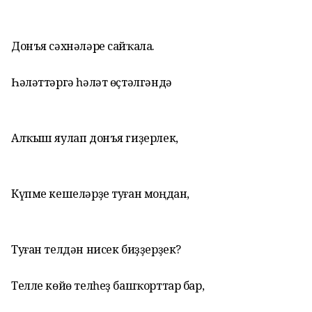
Донъя сәхнәләре сайҡала.
Һәләттәргә һәләт өҫтәлгәндә
Алҡыш яулап донъя гиҙерлек,
Күпме кешеләрҙе туған моңдан,
Туған телдән нисек биҙҙерҙек?
Телле көйө телһеҙ башҡорттар бар,