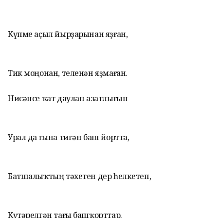
Күпме аҫыл йырҙарынан яҙған,
Тик моңонан, теленән яҙмаған.
Нисәнсе ҡат даулап азатлығын
Урал да ғына тигән баш йортта,
Батшалыҡтың тәхетен дер һелкетеп,
Күтәрелгән тағы башҡорттар.