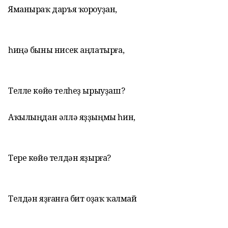
Яманыраҡ даръя ҡороуҙан,
һиңә быны нисек аңлатырға,
Телле көйө телһеҙ ырыуҙаш?
Аҡылыңдан әллә яҙҙыңмы һин,
Тере көйө телдән яҙырға?
Телдән яҙғанға бит оҙаҡ ҡалмай