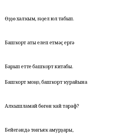
Өҙҙө халҡым, ғәҙел юл табып.
Башҡорт аты елеп етмәҫ ергә
Барып етте башҡорт китабы.
Башҡорт моңо, башҡорт ҡурайына
Алҡышламай бөгөн ҡай тараф?
Бейегәндә төнъяҡ амурҙары,