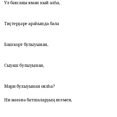
Ул баксаны яман ҡый алһа,
Тиҫтерҙәре араһында бала
Башҡорт булыуынан,
Сыуаш булыуынан,
Мари булыуынан оялһа?
Ни мәғәнә батшаларҙың исемен,