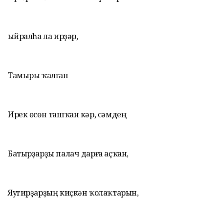
Ҡыйралһа ла ирҙәр,
Тамыры ҡалған
Ирек өсөн ташҡан кәр, сәмдең
Батырҙарҙы палач дарға аҫҡан,
Яугирҙарҙың киҫкән ҡолаҡтарын,