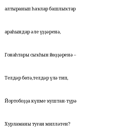
Ҡалтыранып һаҡлар башлыҡтар
Ҡараһындар әле үҙҙәренә,
Гонаһтары сыҡһын йөҙҙәренә –
Телдәр бөтә,телдәр үлә тип,
Йортобоҙҙа күпме ҡуштан-түрә
Хурламаны туған милләтен?