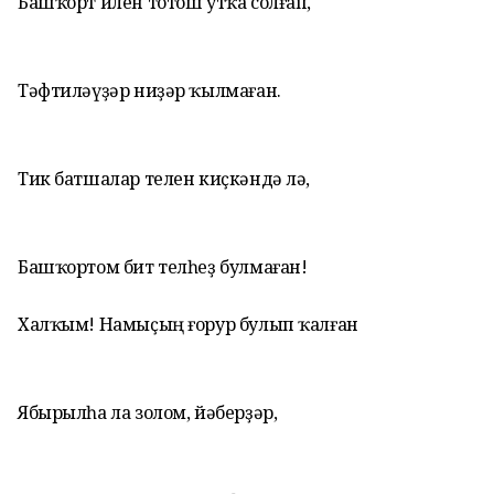
Башҡорт илен тотош утҡа солғап,
Тәфтиләүҙәр ниҙәр ҡылмаған.
Тик батшалар телен киҫкәндә лә,
Башҡортом бит телһеҙ булмаған!
Халҡым! Намыҫың ғорур булып ҡалған
Ябырылһа ла золом, йәберҙәр,