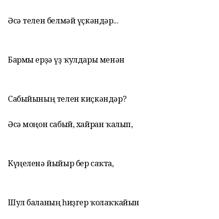
Әсә телен белмәй үҫкәндәр...
Бармы ерҙә үҙ ҡулдары менән
Сабыйының телен киҫкәндәр?
Әсә моңон сабый, хайран ҡалып,
Күңеленә йыйыр бер саҡта,
Шул баланың һиҙгер ҡолаҡҡайын