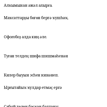
Алҡымынан әжәл алырға.
Маҡсаттарҙы бөгөн бергә ҡушһаҡ,
Офоғобоҙ алда киң әле.
Туған телдең шифа шишмәһенән
Килер быуын эсһен кинәнеп.
Ырғытайыҡ ҡулдар етмәҫ ергә
Сабый телен баҫҡан балтаны.