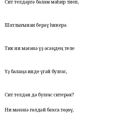
Сит телдәргә балам маһир тиеп,
Шатлығынан берәү һикерә.
Тик ни мәғәнә үҙ әсәңдең теле
Үҙ балаңа инде үгәй булғас,
Сит телдән дә булғас ситерәк?
Ни мәғәнә гөлдәй баҡса төҙөү,