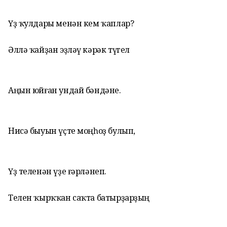
Үҙ ҡулдары менән кем ҡаплар?
Әллә ҡайҙан эҙләү кәрәк түгел
Аңын юйған ундай бәндәне.
Нисә быуын үҫте моңһоҙ булып,
Үҙ теленән үҙе ғәрләнеп.
Телен ҡырҡҡан саҡта батырҙарҙың