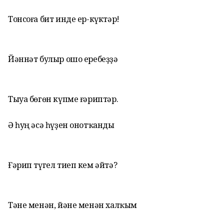
Тонсоға бит инде ер-күктәр!
Йәннәт булыр ошо еребеҙҙә
Тыуа бөгөн күпме ғәриптәр.
Ә һуң әсә һүҙен онотҡанды
Ғәрип түгел тиеп кем әйтә?
Тәне менән, йәне менән халҡым