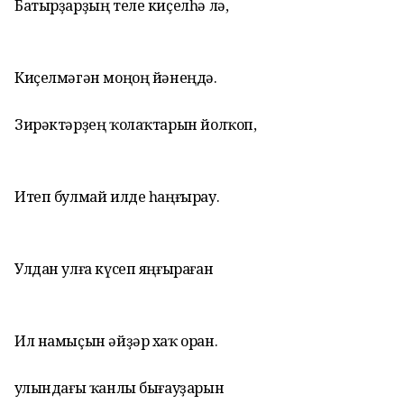
Батырҙарҙың теле киҫелһә лә,
Киҫелмәгән моңоң йәнеңдә.
Зирәктәрҙең ҡолаҡтарын йолҡоп,
Итеп булмай илде һаңғырау.
Улдан улға күсеп яңғыраған
Ил намыҫын әйҙәр хаҡ оран.
Ҡулындағы ҡанлы бығауҙарын