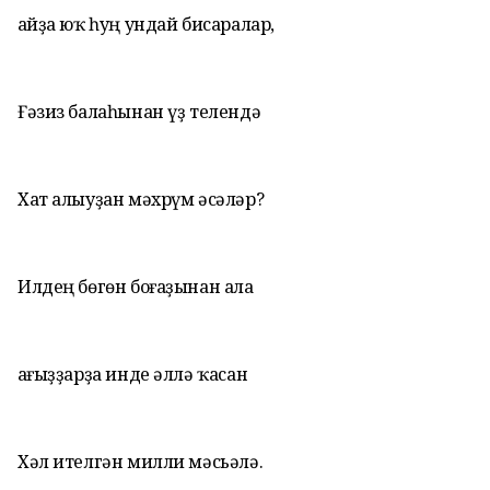
Ҡайҙа юҡ һуң ундай бисаралар,
Ғәзиз балаһынан үҙ телендә
Хат алыуҙан мәхрүм әсәләр?
Илдең бөгөн боғаҙынан ала
Ҡағыҙҙарҙа инде әллә ҡасан
Хәл ителгән милли мәсьәлә.