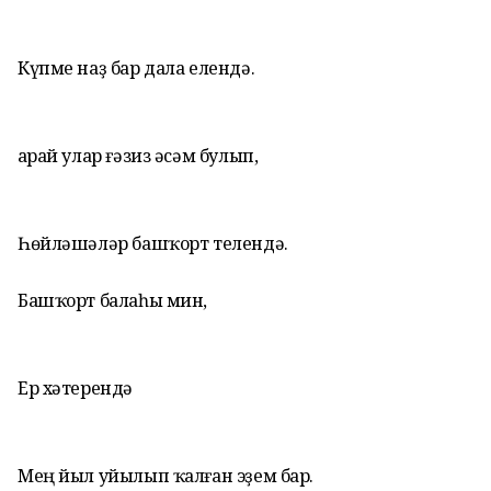
Күпме наҙ бар дала елендә.
Ҡарай улар ғәзиз әсәм булып,
Һөйләшәләр башҡорт телендә.
Башҡорт балаһы мин,
Ер хәтерендә
Мең йыл уйылып ҡалған эҙем бар.