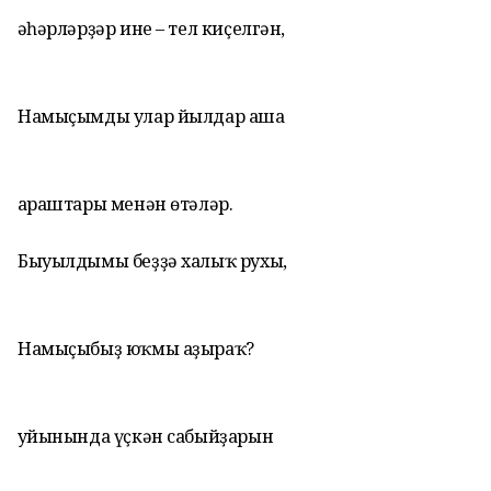
Ҡәһәрләрҙәр ине – тел киҫелгән,
Намыҫымды улар йылдар аша
Ҡараштары менән өтәләр.
Быуылдымы беҙҙә халыҡ рухы,
Намыҫыбыҙ юҡмы аҙыраҡ?
Ҡуйынында үҫкән сабыйҙарын