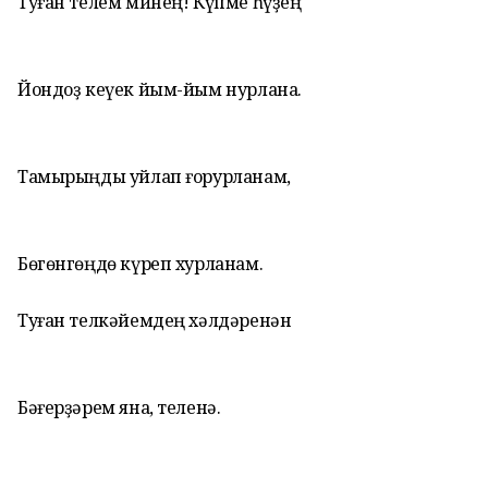
Туған телем минең! Күпме һүҙең
Йондоҙ кеүек йым-йым нурлана.
Тамырыңды уйлап ғорурланам,
Бөгөнгөңдө күреп хурланам.
Туған телкәйемдең хәлдәренән
Бәғерҙәрем яна, теленә.