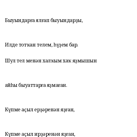
Быуындарға ялғап быуындарҙы,
Илде тотҡан телем, һүҙем бар.
Шул тел менән халҡым хаҡ яҙмышын
Ҡайһы быуаттарға яҙмаған.
Күпме аҫыл ерҙәренән яҙған,
Күпме аҫыл ирҙәренән яҙған,