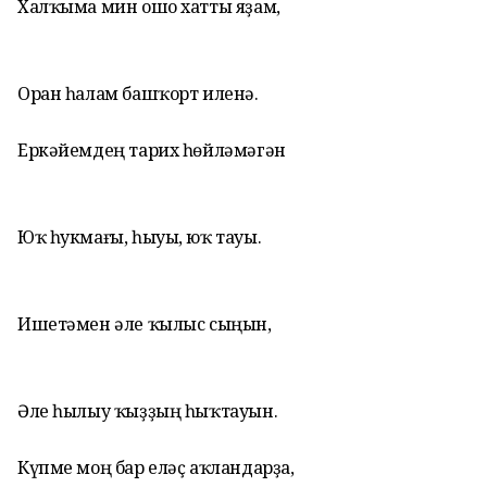
Халҡыма мин ошо хатты яҙам,
Оран һалам башҡорт иленә.
Еркәйемдең тарих һөйләмәгән
Юҡ һукмағы, һыуы, юҡ тауы.
Ишетәмен әле ҡылыс сыңын,
Әле һылыу ҡыҙҙың һыҡтауын.
Күпме моң бар еләҫ аҡландарҙа,