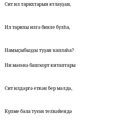
Сит ил тарихтарын ятлауҙан,
Ил тарихы илгә бикле булһа,
Намыҫыбыҙҙы туҙан ҡаплаһа?
Ни мәғәнә башҡорт китаптары
Сит илдәргә еткән бер мәлдә,
Күпме бала туған телкәйендә