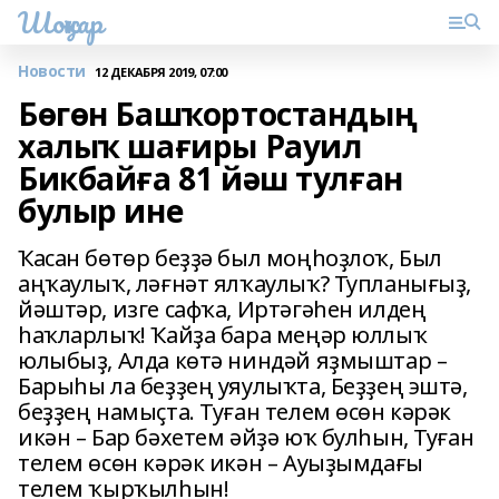
Шоңҡар
Новости
12 ДЕКАБРЯ 2019, 07:00
Бөгөн Башҡортостандың
халыҡ шағиры Рауил
Бикбайға 81 йәш тулған
булыр ине
Ҡасан бөтөр беҙҙә был моңһоҙлоҡ, Был
аңҡаулыҡ, ләғнәт ялҡаулыҡ? Тупланығыҙ,
йәштәр, изге сафҡа, Иртәгәһен илдең
һаҡларлыҡ! Ҡайҙа бара меңәр юллыҡ
юлыбыҙ, Алда көтә ниндәй яҙмыштар –
Барыһы ла беҙҙең уяулыҡта, Беҙҙең эштә,
беҙҙең намыҫта. Туған телем өсөн кәрәк
икән – Бар бәхетем әйҙә юҡ булһын, Туған
телем өсөн кәрәк икән – Ауыҙымдағы
телем ҡырҡылһын!