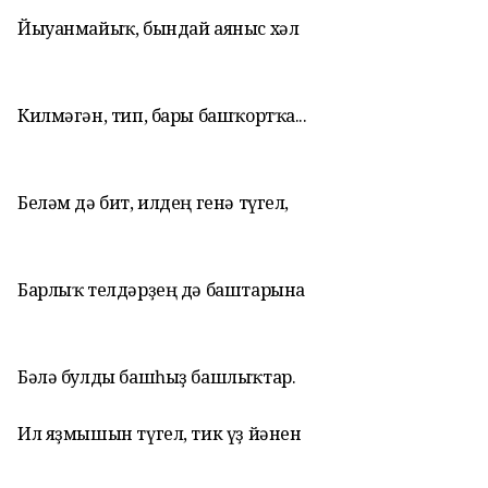
Йыуанмайыҡ, бындай аяныс хәл
Килмәгән, тип, бары башҡортҡа...
Беләм дә бит, илдең генә түгел,
Барлыҡ телдәрҙең дә баштарына
Бәлә булды башһыҙ башлыҡтар.
Ил яҙмышын түгел, тик үҙ йәнен