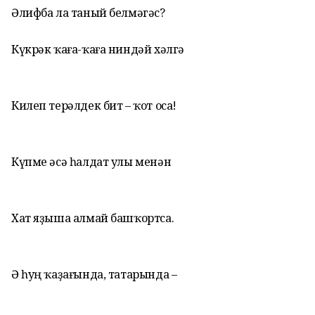
Әлифба ла таный белмәгәс?
Күкрәк ҡаға-ҡаға ниндәй хәлгә
Килеп терәлдек бит – ҡот оса!
Күпме әсә һалдат улы менән
Хат яҙыша алмай башҡортса.
Ә һуң ҡаҙағында, татарында –