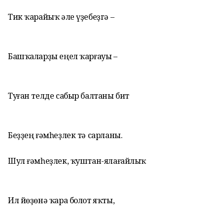
Тик ҡарайыҡ әле үҙебеҙгә –
Башҡаларҙы еңел ҡарғауы –
Туған телде сабыр балтаны бит
Беҙҙең ғәмһеҙлек тә сарланы.
Шул ғәмһеҙлек, ҡуштан-ялағайлыҡ
Ил йөҙөнә ҡара болот яҡты,