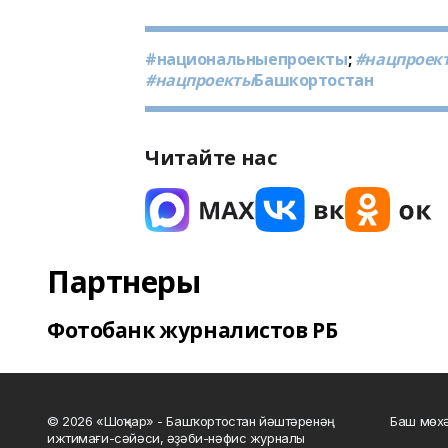
#национальныепроекты
;
#нацпроек
#нацпроекты
Башкортостан
Читайте нас
Партнеры
Фотобанк журналистов РБ
© 2026 «Шоңҡар» - Башҡортостан йәштәренәң
Баш мөхә
ижтимағи-сәйәси, әҙәби-нәфис журналы