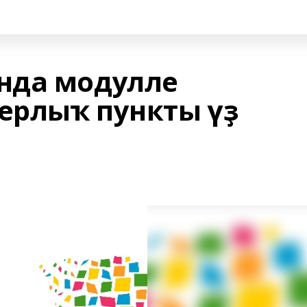
нда модулле
ерлыҡ пункты үҙ
ы