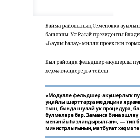
Баймаҡ районының Семеновка ауылын
башланы. Ул Рәсәй президенты Влад
«Һаулыҡ һаҡлау» милли проектын тор
Был районда фельдшер-акушерлыҡ пунк
хеҙмәтләндерергә тейеш.
«Модулле фельдшер-акушерлыҡ пунк
уңайлы шарттарҙа медицина ярҙам
тыш, бында шулай уҡ процедура, ба
бүлмәләре бар. Заманса бина эшлә
менән йыһазландырылған», — тип б
министрлығының матбуғат хеҙмәте