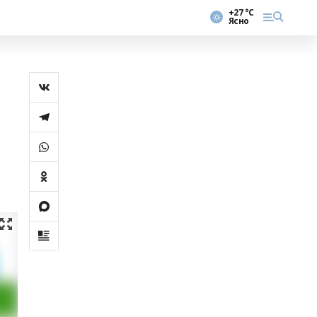
+27 °С
Ясно