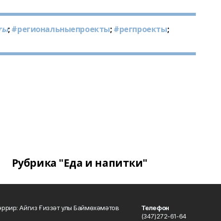
ты
;
#региональныепроекты
;
#регпроекты
;
Рубрика "Еда и напитки"
ррир: Айгиз Ғиззәт улы Баймөхәмәтов
Телефон
(347)272-61-64