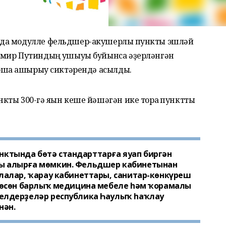
да модулле фельдшер-акушерлыҡ пункты эшләй
имир Путиндың ҡушыуы буйынса әҙерләнгән
мошҡа ашырыу сиктәрендә асылды.
ты 300-гә яҡын кеше йәшәгән ике тораҡ пунктты
тында бөтә стандарттарға яуап биргән
ы алырға мөмкин. Фельдшер кабинетынан
лалар, ҡарау кабинеттары, санитар-көнкүреш
ү өсөн барлыҡ медицина мебеле һәм ҡорамалы
елдерҙеләр республика Һаулыҡ һаҡлау
нән.