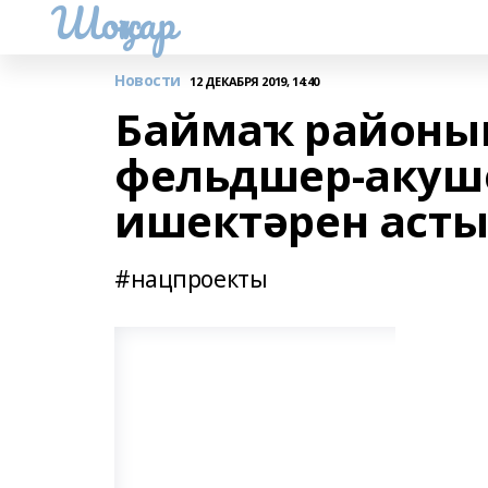
Шоңҡар
Новости
12 ДЕКАБРЯ 2019, 14:40
Баймаҡ районы
фельдшер-акуш
ишектәрен аст
#нацпроекты