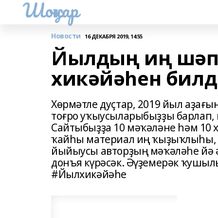
Шоңҡар
Новости
16 ДЕКАБРЯ 2019, 14:55
Йылдың иң шәп
хикәйәһен билд
Хөрмәтле дуҫтар, 2019 йыл аҙағ
тоғро уҡыусыларыбыҙҙы барлап, 
Сайтыбыҙҙа 10 мәҡәләне һәм 10 
ҡайһы материал иң ҡыҙыҡлыһы, 
йыйыусы авторҙың мәҡәләһе йә 
донъя күрәсәк. Әүҙемерәк ҡуш
#Йылхикәйәһе