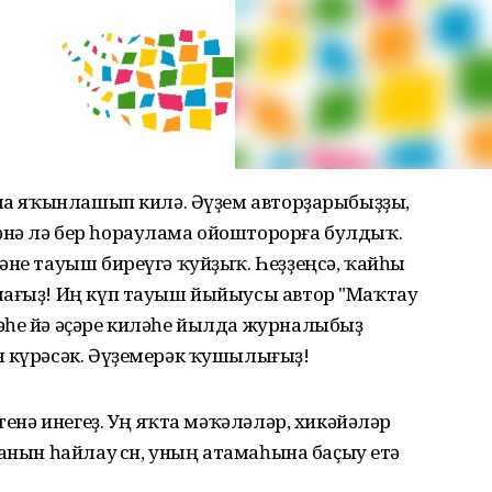
 ла яҡынлашып килә. Әүҙем авторҙарыбыҙҙы,
нә лә бер һораулама ойошторорға булдыҡ.
әне тауыш биреүгә ҡуйҙыҡ. Һеҙҙеңсә, ҡайһы
лағыҙ! Иң күп тауыш йыйыусы автор "Маҡтау
әһе йә әҫәре киләһе йылда журналыбыҙ
я күрәсәк. Әүҙемерәк ҡушылығыҙ!
итенә инегеҙ. Уң яҡта мәҡәләләр, хикәйәләр
анын һайлау өсөн, уның атамаһына баҫыу етә