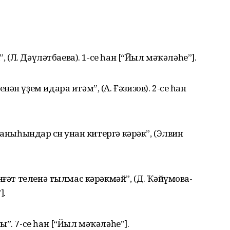
, (Л. Дәүләтбаева). 1-се һан [“Йыл мәҡәләһе”].
н үҙем идара итәм”, (А. Ғәзизов). 2-се һан
аныһындар өсөн унан китергә кәрәк”, (Элвин
нғәт теленә тылмас кәрәкмәй”, (Д. Ҡәйүмова-
].
”. 7-се һан [“Йыл мәҡәләһе”].