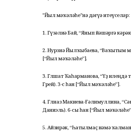
"Йыл мәҡәләһе"нә дәғүә итеүселәр:
1. Гүзәлиә Бай, “Янып йәшәргә кәрәк”
2. Нурзиә Йылҡыбаева, “Ваҡытым менә
[“Йыл мәҡәләһе”].
3. Гөлшат Ҡаһарманова, “Үҙ илеңдә т
Грей). 3-сө һан [“Йыл мәҡәләһе”].
4. Гөлназ Макиева-Ғәлимуллина, “Сә
Даниэль). 6-сы һан [“Йыл мәҡәләһе”
5. Айзирәк, “Һатылмаҫ нәмә ҡалманы