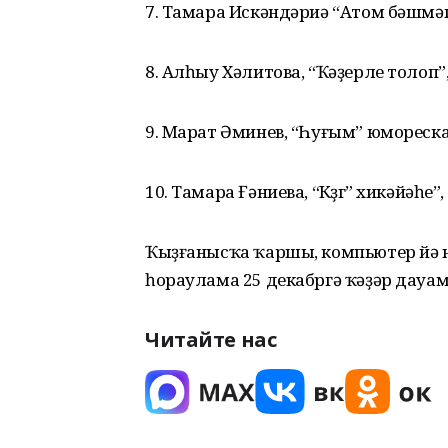
7. Тамара Искәндәриә “Атом бәшмәге
8. Алһыу Хәлитова, “Ҡәҙерле толоп”,
9. Марат Әминев, “Һуғым” юмореска,
10. Тамара Ғәниева, “Көҙгө” хикәйәһе”
Ҡыҙғанысҡа ҡаршы, компьютер йә н
һораулама 25 декабргә ҡәҙәр дауам
Читайте нас