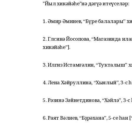
"Йыл хикәйәһе"нә дәғүә итеүселәр:
1. Әмир Әминев, “Бүре балалары” хик
2. Гөлсинә Йосопова, “Магазинда ила
хикәйәһе”].
3. Илгиз Истамғәлин, “Туҡталыш” хик
4. Лена Хәйруллина, “Хыялый”, 3-сө 
5. Рәзинә Зәйнетдинова, “Хәйлә”, 3-сө
6. Раят Вәлиев, “Бөҙрәхана”, 5-се һан