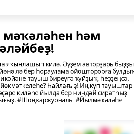
 мәҡәләһен һәм
әләйбеҙ!
ына яҡынлашып килә. Әүҙем авторҙарыбыҙҙы
йәнә лә бер һораулама ойошторорға булдыҡ
хикәйәне тауыш биреүгә ҡуйҙыҡ, һеҙҙеңсә,
йөкмәткелеһе? Һайлағыҙ! Иң күп тауыштар
әҫәре киләһе йылда бер ниндәй сиратһыҙ
ылығыҙ! #Шоңҡаржурналы #Йылмәҡәләһе