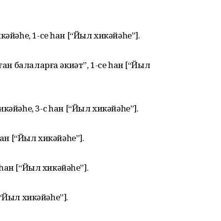
әйәһе, 1-се һан [“Йыл хикәйәһе”].
ған балаларға әкиәт”, 1-се һан [“Йыл
әйәһе, 3-сө һан [“Йыл хикәйәһе”].
һан [“Йыл хикәйәһе”].
 һан [“Йыл хикәйәһе”].
 [“Йыл хикәйәһе”].