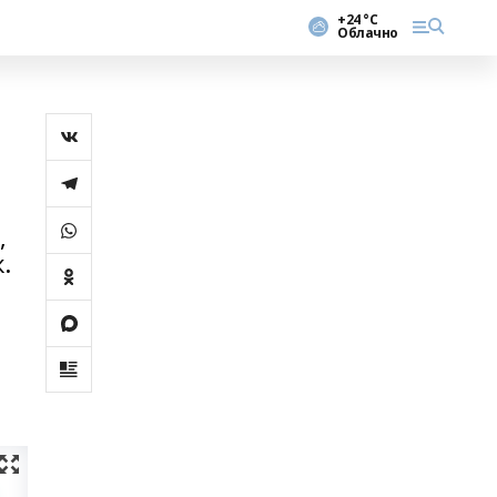
+24 °С
Облачно
,
.