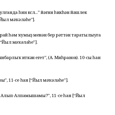
лғанда һин көслө...” йәғни һикһән йәшлек
“Йыл мәҡәләһе”].
урай һәм ҡумыҙ менән бер рәттән таратылыуға
[“Йыл мәҡәләһе”].
барлыҡ иткән егет”, (А. Миһранов). 10-сы һан
ы”, 11-се һан [“Йыл мәҡәләһе”].
.. Алып-Алпамышамы?”, 11-се һан [“Йыл