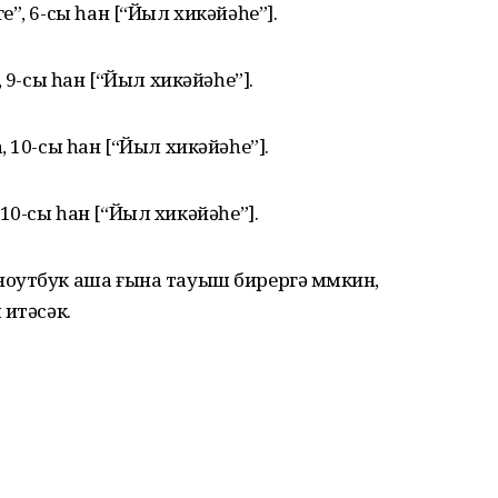
”, 6-сы һан [“Йыл хикәйәһе”].
 9-сы һан [“Йыл хикәйәһе”].
 10-сы һан [“Йыл хикәйәһе”].
, 10-сы һан [“Йыл хикәйәһе”].
оутбук аша ғына тауыш бирергә мөмкин,
 итәсәк.