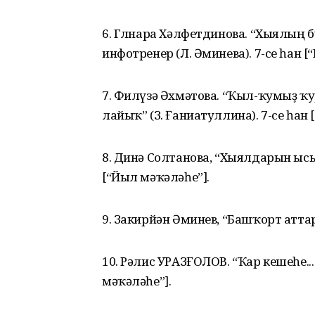
6. Гөлнара Хәлфетдинова. “Хыялың бу
инфотренер (Л. Әминева). 7-се һан [
7. Филүзә Әхмәтова. “Ҡыл-ҡумыҙ ҡ
лайыҡ” (З. Ғаниатуллина). 7-се һан 
8. Динә Солтанова, “Хыялдарын ысын
[“Йыл мәҡәләһе”].
9. Закирйән Әминев, “Башҡорт аттар
10. Рәлис УРАЗҒОЛОВ. “Ҡар кешеһе.
мәҡәләһе”].