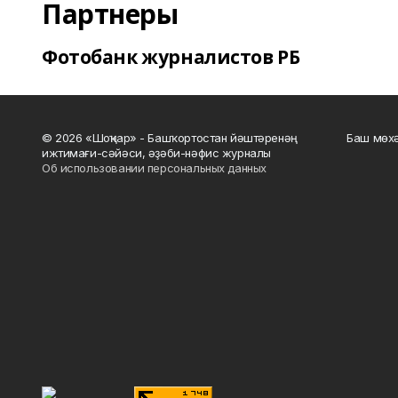
Партнеры
Фотобанк журналистов РБ
© 2026 «Шоңҡар» - Башҡортостан йәштәренәң
Баш мөхә
ижтимағи-сәйәси, әҙәби-нәфис журналы
Об использовании персональных данных