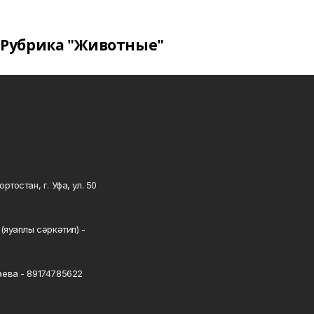
Рубрика "Животные"
тостан, г. Уфа, ул. 50
0
(яуаплы сәркәтип) -
ева - 89174785622