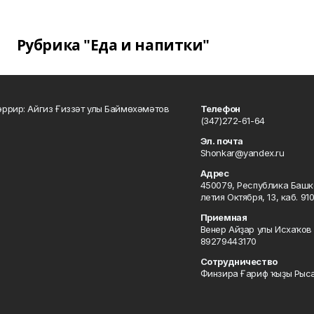
Рубрика "Еда и напитки"
ррир: Айгиз Ғиззәт улы Баймөхәмәтов
Телефон
(347)272-61-64
Эл. почта
Shonkar@yandex.ru
Адрес
450079, Республика Башкор
летия Октября, 13, каб. 91
Приемная
Венер Айҙар улы Исхаҡов 
89279443170
Сотрудничество
Финзира Ғариф ҡыҙы Рыса