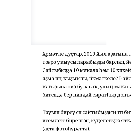
Хөрмәтле дуҫтар, 2019 йыл аҙағына
тоғро уҡыусыларыбыҙҙы барлап, йә
Сайтыбыҙҙа 10 мәҡәлә һәм 10 хикәй
яҙма иң ҡыҙыҡлы, йөкмәткеле? Һай
ҡағыҙына эйә буласаҡ, уның мәҡәл
битендә бер ниндәй сиратһыҙ донъ
Тауыш биреү өсөн сайтыбыҙҙың төп б
исемлеге бирелгән, күңелегеҙгә ятҡ
(аҫта фотоһүрәттә).