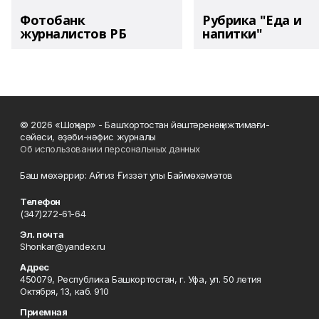
Фотобанк
Рубрика "Еда и
журналистов РБ
напитки"
© 2026 «Шоңҡар» - Башҡортостан йәштәренәң ижтимағи-
сәйәси, әҙәби-нәфис журналы
Об использовании персональных данных
Баш мөхәррир: Айгиз Ғиззәт улы Баймөхәмәтов
Телефон
(347)272-61-64
Эл. почта
Shonkar@yandex.ru
Адрес
450079, Республика Башкортостан, г. Уфа, ул. 50 летия
Октября, 13, каб. 910
Приемная