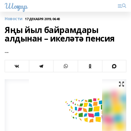
Шоңҡар
Новости
17 ДЕКАБРЯ 2019, 06:40
Яңы йыл байрамдары
алдынан – икеләтә пенсия
...