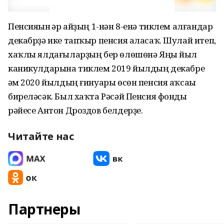
Пенсияһын һәр айҙың 1-нән 8-енә тиклем алғандар
декабрҙә ике тапҡыр пенсия аласаҡ. Шулай итеп,
хаҡлы ялдағыларҙың бер өлөшөнә Яңы йыл
каникулдарына тиклем 2019 йылдың декабре
һәм 2020 йылдың ғинуары өсөн пенсия аҡсаһы
биреләсәк. Был хаҡта Рәсәй Пенсия фонды
рәйесе Антон Дроздов белдерҙе.
Читайте нас
Партнеры