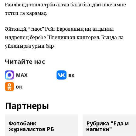
Ғаиләһендә төплө тәрбиә алған бала бындай әшәке нәмәне
тотоп та ҡарамаҫ.
Әйткәндәй, “снюс” Рәсәйгә Европаның иң алдынғы
илдәренең береһе Швециянан килтерелә. Бында ла
уйланырға урын бар.
Читайте нас
Партнеры
Фотобанк
Рубрика "Еда и
журналистов РБ
напитки"