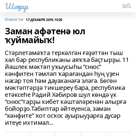
Шоңҡар
Новости
17 ДЕКАБРЯ 2019, 10:20
Заман афәтенә юл
ҡуймайыҡ!
Стәрлетамаҡта теркәлгән ғәҙәттән тыш
хәл бар республиканы аяҡҡа баҫтырҙы. 11
йәшлек мәктәп уҡыусыһы “снюс”
кәнфитен тәмләп ҡарағандан һуң үҙен
насар тоя һәм дауаханаға эләгә. Бөгөн
мәктәптәрҙә тикшереү бара, республика
етәксеһе Радий Хәбиров шул көндә үк
“снюс”тарҙы кибет кәштәләренән алырға
бойорҙо.Табиптар әйтеүенсә, заман
“кәнфите” ҡот осҡос ауырыуҙарға дусар
итеүе ихтимал...