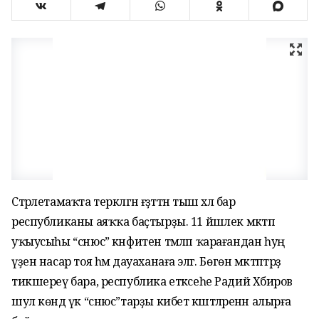
Стәрлетамаҡта теркәлгән ғәҙәттән тыш хәл бар
республиканы аяҡҡа баҫтырҙы. 11 йәшлек мәктәп
уҡыусыһы “снюс” кәнфитен тәмләп ҡарағандан һуң
үҙен насар тоя һәм дауаханаға эләгә. Бөгөн мәктәптәрҙә
тикшереү бара, республика етәксеһе Радий Хәбиров
шул көндә үк “снюс”тарҙы кибет кәштәләренән алырға