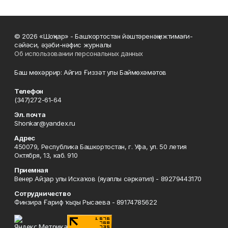
© 2026 «Шоңҡар» - Башҡортостан йәштәренәң ижтимағи-
сәйәси, әҙәби-нәфис журналы
Об использовании персональных данных
Баш мөхәррир: Айгиз Ғиззәт улы Баймөхәмәтов
Телефон
(347)272-61-64
Эл. почта
Shonkar@yandex.ru
Адрес
450079, Республика Башкортостан, г. Уфа, ул. 50 летия
Октября, 13, каб. 910
Приемная
Венер Айҙар улы Исхаҡов (яуаплы сәркәтип) - 89279443170
Сотрудничество
Финзира Ғариф ҡыҙы Рысаева - 89174785622