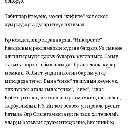
бойорҙо.
Табиптар әйтеүенсә, заман “кәнфите” ҡот осҡос
ауырыуҙарға дусар итеүе ихтимал...
Һәр кемдең зәңгәр экрандарҙан “Никоретте”
һағыҙының рекламаһын күргәне барҙыр. Ул тәмәкене
алыштырыусы дарыу булараҡ ҡулланыла. Сағыу
ҡағыҙға төрөлгән был һағыҙҙы һәр аптекала күрергә
мөмкин. Әлбиттә, унда никотин бар һәм ул аҙ
миҡдарҙа түгел. Бына “снюс” та шуның кеүек үк,
тик төрлөсә атала ғына: “снюс”, “снес”, “снас”...
Кибеттәрҙә йәнең теләгәнен алырға мөмкин, еләклеһен,
ҡарбузлыһын һ.б. Иң ҡот осҡосо, ул ирекле рәүештә
һатыла. Әгәр Стәрлетамаҡта ғәҙәттән тыш хәл теркәлмәһә,
уларҙы һатыуҙы дауам итерҙәр ине, һис шикһеҙ.