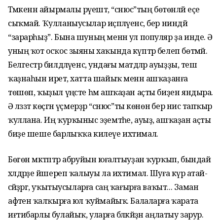
Тәмәкенән айырмалы рәүештә, “снюс”тың бөтөнләй еҫе
сыҡмай. Ҡулланыусылар иҫәпләүенсә, бер ниндәй
“зарарһыҙ”. Бына шуның менән ул популяр ҙа инде. Ә
уның ҡот осҡос зыяны хаҡында күптәр белеп бөтмәй.
Белгестәр билдәләүенсә, ундағы матдәләр ауыҙҙы, теш
ҡаҙнаһын иретә, хатта шайыҡ менән ашҡаҙанға
төшөп, ҡыҙыл үңәсте һәм ашҡаҙан аҫты биҙен яндыра.
Ә ләззәт көҫәгән үҫмерҙәр “снюс”ты көнөнә бер нисә тапҡыр
ҡуллана. Иң ҡурҡыныс эҙемтәһе, ауыҙ, ашҡаҙан аҫты
биҙе шеше барлыҡҡа килеүе ихтимал.
Бөгөн мәктәптәр абруйын юғалтыуҙан ҡурҡып, бындай
хәлдәрҙе йәшереп ҡалыуы ла ихтимал. Шуға күрә атай-
әсәйҙәргә, уҡытыусыларға саң ҡағырға ваҡыт... Заман
афәтенә ҡалҡырға юл ҡуймайыҡ. Балаларға ҡарата
иғтибарлы булайыҡ, уларға бәләкәйҙән аңлатыу зарур.