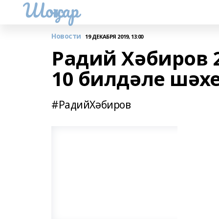
Шоңҡар
Новости
19 ДЕКАБРЯ 2019, 13:00
Радий Хәбиров 
10 билдәле шәх
#РадийХәбиров