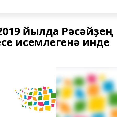
2019 йылда Рәсәйҙең
есе исемлегенә инде