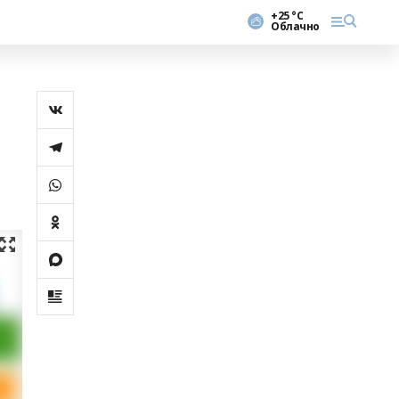
+25 °С
Облачно