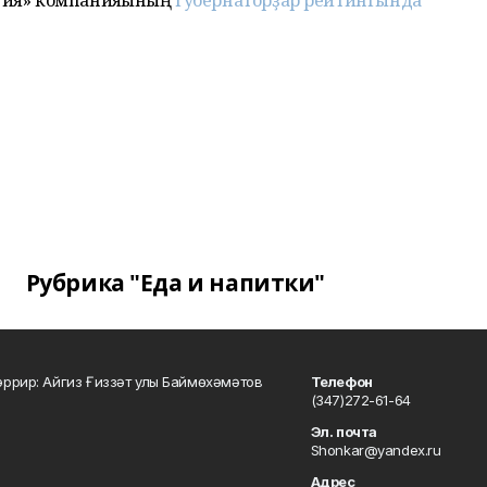
гия» компанияһының
губернаторҙар рейтингында
Рубрика "Еда и напитки"
ррир: Айгиз Ғиззәт улы Баймөхәмәтов
Телефон
(347)272-61-64
Эл. почта
Shonkar@yandex.ru
Адрес