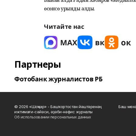
Бынан алда Радий Хәбиров «Медиало
өсөнсө урынды алды.
Читайте нас
Партнеры
Фотобанк журналистов РБ
© 2026 «Шоңҡар» - Башҡортостан йәштәренәң
Баш мөхә
ижтимағи-сәйәси, әҙәби-нәфис журналы
Об использовании персональных данных