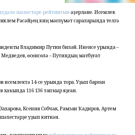
илдәле шәхестәре рейтингын
әҙерләне. Исемлек
иклем Рәсәйҙең киң мәғлүмәт сараларында телгә
зиденты Владимир Путин биләй. Икенсе урында –
Медведев, өсөнсөлә – Путиндың матбуғат
 исемлектә 14-се урында тора. Уҙып барған
 хаҡында 116 136 тапҡыр яҙған.
Захарова, Ксения Собчак, Рамзан Ҡадиров, Артем
-шәхестәрҙе уҙып киткән.