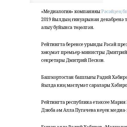
«Медиалогия» компанияһы
Рәсәйҙең б
2019 йылдың ғинуарынан декабренә т
алыу буйынса төҙөлгән.
Рейтингта беренсе урынды Рәсәй пре
хөкүмәт премьер-министры Дмитрий 
секретары Дмитрий Песков.
Башҡортостан башлығы Радий Хәбиров
йылда киң мәғлүмәт саралары Хәбиров
Рейтингта республика етәксеһе Мария 
Дзюба һәм Алла Пугачева кеүек медиа