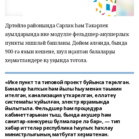
Дүртөйлө районында Сарлаҡ һәм Тәкәрлек
ауылдарында ике модулле фельдшер-акушерлыҡ
пункты эшшләй башланы. Дөйөм алғанда, бында
900-гә яҡын кешене, шул иҫәптән балаларҙы
хеҙмәтләндереү күҙ уңында тотола.
«Ике пункт та типовой проект буйынса төҙөлгән.
Биналар һалҡын һәм йылы һыу менән тәьмин
ителгән, канализация үткәрелгән, елләтеү
системаһы ҡуйылған, электр ярҙамында
йылытыла. Фельдшер һәм процедура
кабинеттарынан тыш, бында акушер һәм
санитар-көнкүреш бүлмәләре лә бар», — тип
хәбәр иттеләр республика Һаулыҡ һаҡлау
министрлығының матбуғат хеҙмәтенән.