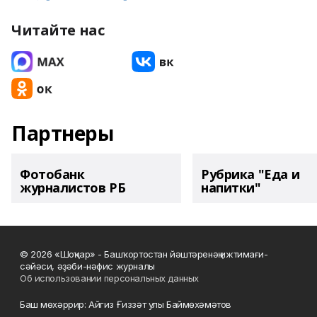
Читайте нас
Партнеры
Фотобанк
Рубрика "Еда и
журналистов РБ
напитки"
© 2026 «Шоңҡар» - Башҡортостан йәштәренәң ижтимағи-
сәйәси, әҙәби-нәфис журналы
Об использовании персональных данных
Баш мөхәррир: Айгиз Ғиззәт улы Баймөхәмәтов