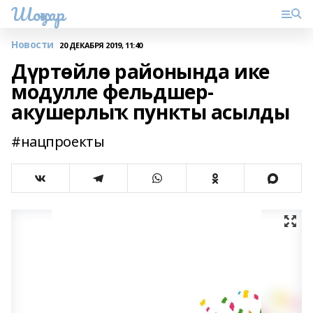
Шоңҡар
Новости
20 ДЕКАБРЯ 2019, 11:40
Дүртөйлө районында ике
модулле фельдшер-
акушерлыҡ пункты асылды
#нацпроекты