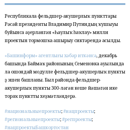
Республикала фельдшер-акушерлыҡ пункттары
Рәсәй президенты Владимир Путиндың ҡушыуы
буйынса әҙерләнгән «Һаулыҡ һаҡлау» милли
проектын тормошҡа ашырыу сиктәрендә асылды.
«Башинформ» агентлығы хәбәр иткәнсә
, декабрь
башында Баймаҡ районының Семеновка ауылында
ла ошондай модулле фельдшер-акушерлыҡ пункты
үҙ эшен башланы. Был районда фельдшер-
акушерлыҡ пункты 300-ләгән кеше йәшәгән ике
тораҡ пунктты хеҙмәтләндерә.
#национальныепроекты
;
#нацпроекты
;
#региональныепроекты
;
#регпроекты
;
#нацпроектыБашкортостан