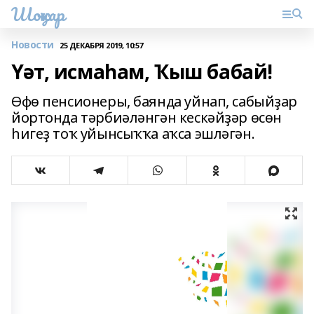
Шоңҡар
Новости
25 ДЕКАБРЯ 2019, 10:57
Үәт, исмаһам, Ҡыш бабай!
Өфө пенсионеры, баянда уйнап, сабыйҙар
йортонда тәрбиәләнгән кескәйҙәр өсөн
һигеҙ тоҡ уйынсыҡҡа аҡса эшләгән.