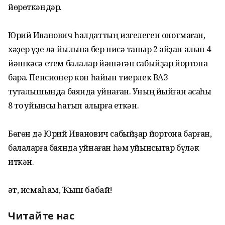
йөрөткәндәр.
Юрий Иванович һалдаттың изгелеген онотмаған,
хәҙер үҙе лә йылына бер нисә тапҡыр 2 айҙан алып 4
йәшкәсә етем балалар йәшәгән сабыйҙар йортона
бара. Пенсионер көн һайын тиерлек ВАЗ
туҡталышында баянда уйнаған. Уның йыйған аҡсаһы
8 тоҡ уйынсыҡ һатып алырға еткән.
Бөгөн дә Юрий Иванович сабыйҙар йортона барған,
балаларға баянда уйнаған һәм уйынсыҡтар бүләк
иткән.
Үәт, исмаһам, Ҡыш бабай!
Читайте нас