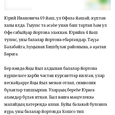
Юрий Ивановичҡа 69 йәш, ул Өфөлә йәшәй, күптән
хаҡлы ялда. Тыуғас та әсәһе унан баш тартҡан һәм ул
Өфө сабыйҙар йортона эләккән. Юрийға 4 йәш
тулғас, уны балалар йортона ебәргәндәр. Тәүҙә
Бәләбәйгә, һуңынан Бишбүләк районына, ә аҙаҡтан
Бөрөгә.
Бер көндө Яңы йыл алдынан балалар йортона
күршеләге хәрби частан курсанттар килгән, улар
кескәйҙәрҙе Яңы йыл менән ҡотлап, символик
бүләктәр тапшырған. Уларҙың береһе Юраға
ҡәләмдәр бүләк иткән. Был ваҡиға мәңгелеккә
малайҙың хәтерендә ҡалған. Буйы бәләкәй булғанға
күрә, уны балалар йортонда Ҡошсоҡ тип