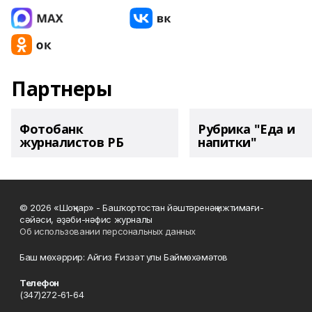
Партнеры
Фотобанк
Рубрика "Еда и
журналистов РБ
напитки"
© 2026 «Шоңҡар» - Башҡортостан йәштәренәң ижтимағи-
сәйәси, әҙәби-нәфис журналы
Об использовании персональных данных
Баш мөхәррир: Айгиз Ғиззәт улы Баймөхәмәтов
Телефон
(347)272-61-64