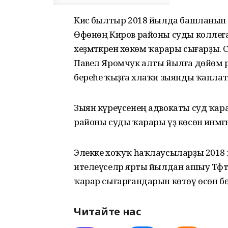
Кисә былтыр 2018 йылда башланып 
Өфөнөң Киров районы суды коллегаһын 
хеҙмәткәренә хөкөм ҡарары сығарҙы. 
Павел Яромчук алты йылға дөйөм р
береһе ҡыҙға әхлаҡи зыянды ҡаплаты
Зыян күреүсенең адвокаты суд ҡарар
районы суды ҡарары үҙ көсөнә инмәгән
Элекке хоҡуҡ һаҡлаусыларҙы 2018 
ителеүселәр ярты йылдан ашыу Тә
ҡарар сығарғандарын көтөү өсөн бөтә
Читайте нас