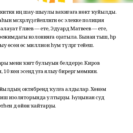
киткән иң шау-шыулы ваҡиғаға нөктә ҡуйылды.
мәсхәрәләүҙә ғәйепләнгән өс элекке полиция
Салауат Ғәлиев — ете, Эдуард Матвеев — ете,
ежимдағы колонияға оҙатыла. Бынан тыш, һәр
у өсөн өс миллион һум түләргә тейеш.
ы менән ҡәнәғәт булыуын белдерҙе. Киров
, 10 көн эсендә уға ялыу бирергә мөмкин.
йылдың октябрендә ҡулға алдылар. Хөкөм
фтиш изоляторында ултырҙы. Һуңынан суд
һен дә өйөнә ҡайтарҙы.