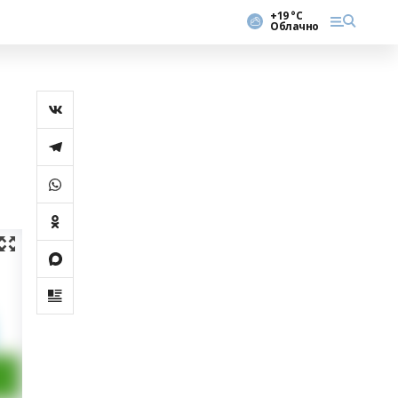
+19 °С
Облачно