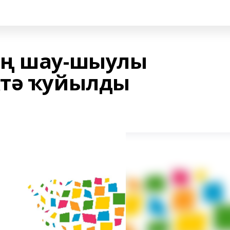
иң шау-шыулы
ктә ҡуйылды