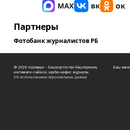
Партнеры
Фотобанк журналистов РБ
© 2026 «Шоңҡар» - Башҡортостан йәштәренәң
Баш мөхә
ижтимағи-сәйәси, әҙәби-нәфис журналы
Об использовании персональных данных