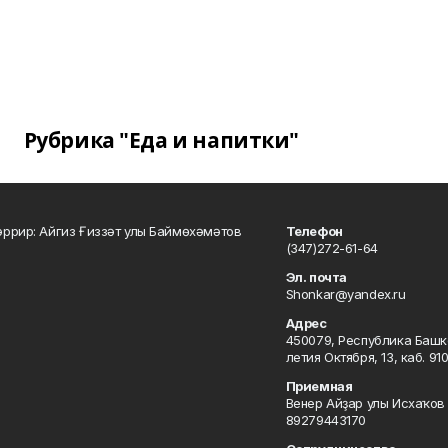
Рубрика "Еда и напитки"
ррир: Айгиз Ғиззәт улы Баймөхәмәтов
Телефон
(347)272-61-64
Эл. почта
Shonkar@yandex.ru
Адрес
450079, Республика Башкор
летия Октября, 13, каб. 91
Приемная
Венер Айҙар улы Исхаҡов 
89279443170