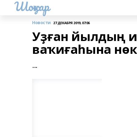
Шоңҡар
Новости
27 ДЕКАБРЯ 2019, 07:06
Уҙған йылдың 
ваҡиғаһына нө
...