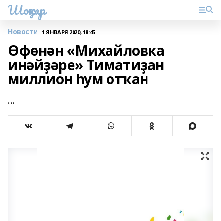
Шоңҡар
Новости
1 ЯНВАРЯ 2020, 18:45
Өфөнән «Михайловка
инәйҙәре» Тиматиҙан
миллион һум отҡан
...