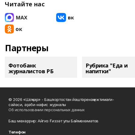
Читайте нас
Партнеры
Фотобанк
Рубрика "Еда и
журналистов РБ
напитки"
© 2026 «Шоңҡар» - Башҡортостан йәштәренәң ижтимағи-
сәйәси, әҙәби-нәфис журналы
Об использовании персональных данных
Баш мөхәррир: Айгиз Ғиззәт улы Баймөхәмәтов
Телефон