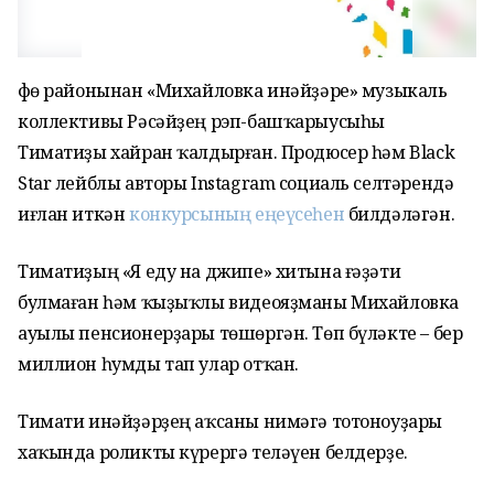
Өфө районынан «Михайловка инәйҙәре» музыкаль
коллективы Рәсәйҙең рэп-башҡарыусыһы
Тиматиҙы хайран ҡалдырған. Продюсер һәм Black
Star лейблы авторы Instagram социаль селтәрендә
иғлан иткән
конкурсының еңеүсеһен
билдәләгән.
Тиматиҙың «Я еду на джипе» хитына ғәҙәти
булмаған һәм ҡыҙыҡлы видеояҙманы Михайловка
ауылы пенсионерҙары төшөргән. Төп бүләкте – бер
миллион һумды тап улар отҡан.
Тимати инәйҙәрҙең аҡсаны нимәгә тотоноуҙары
хаҡында роликты күрергә теләүен белдерҙе.