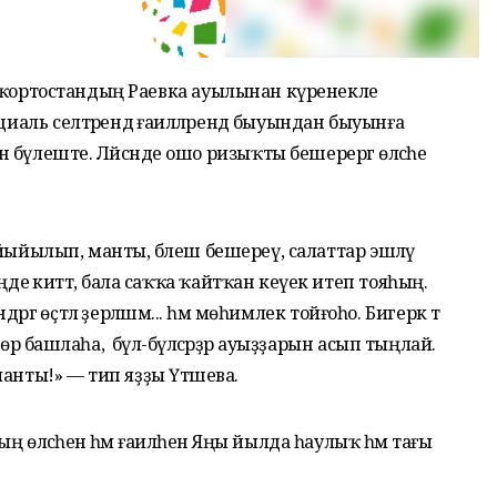
 Башҡортостандың Раевка ауылынан күренекле
циаль селтәрендә ғаиләләрендә быуындан быуынға
бүлеште. Ләйсәнде ошо ризыҡты бешерергә өләсәһе
на йыйылып, манты, бәлеш бешереү, салаттар эшләү
де әкиәттә, бала саҡҡа ҡайтҡан кеүек итеп тояһың.
дәргә өҫтәл әҙерләшәм... һәм мөһимлек тойғоһо. Бигерәк тә
өрә башлаһа, ә бүлә-бүләсәрҙәр ауыҙҙарын асып тыңлай.
анты!» — тип яҙҙы Үтәшева.
ң өләсәһенә һәм ғаиләһенә Яңы йылда һаулыҡ һәм тағы