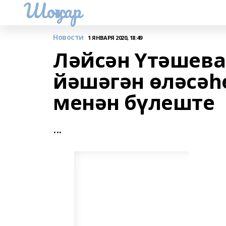
Шоңҡар
Новости
1 ЯНВАРЯ 2020, 18:49
Ләйсән Үтәшева
йәшәгән өләсәһ
менән бүлеште
...