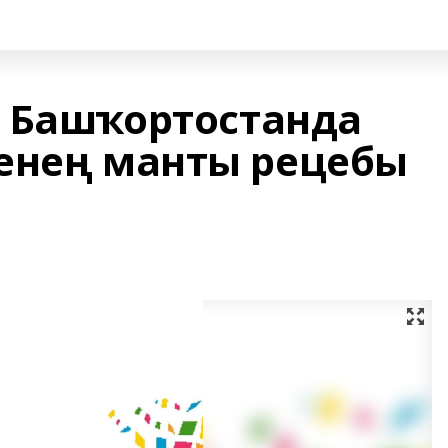
 Башҡортостанда
енең манты рецебы