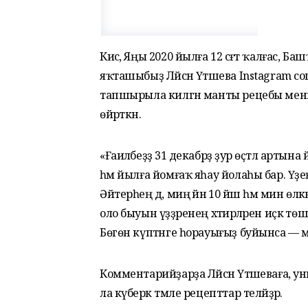
Кисә, Яңы 2020 йылға 12 сәғәт ҡалғас,
яҡташыбыҙ Ләйсән Үтәшева Instagram со
тапшырыла килгән манты рецебы менән 
өйрәткән.
«Ғаиләбеҙҙә 31 декабрҙә ҙур өҫтәл арты
һәм йылға йомғаҡ яһау йолаһы бар. Үҙең
Әйтерһең дә, миңә йәнә 10 йәш һәм мин өлкән
оло быуын үҙҙәренең хәтирәләрен иҫкә төш
Бөгөн күптәнге һорауығыҙ буйынса — м
Комментарийҙарҙа Ләйсән Үтәшеваға, уны
ла күберәк тәмле рецепттар теләйҙәр.