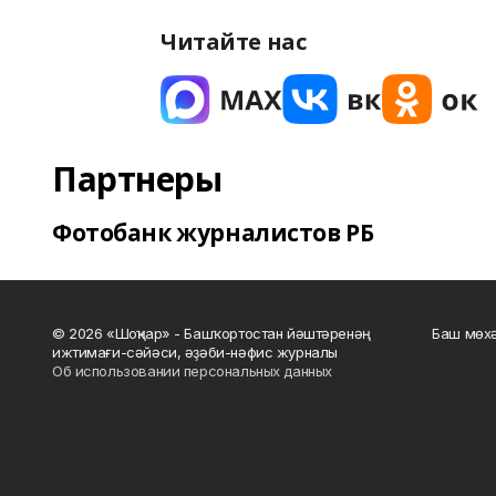
Читайте нас
Партнеры
Фотобанк журналистов РБ
© 2026 «Шоңҡар» - Башҡортостан йәштәренәң
Баш мөхә
ижтимағи-сәйәси, әҙәби-нәфис журналы
Об использовании персональных данных