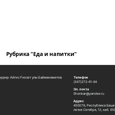
Рубрика "Еда и напитки"
ррир: Айгиз Ғиззәт улы Баймөхәмәтов
Телефон
(347)272-61-64
Эл. почта
Shonkar@yandex.ru
Адрес
450079, Республика Башкор
летия Октября, 13, каб. 91