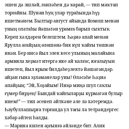
эшен дә эшләй, ғаиләһен дә ҡарай, — тип маҡтап
торғайны. Шунан һуң улар тураһында һүҙ
ишетмәнем. Былтыр август айында йомош менән
уның олатаһы йәшәгән урамға барып сыҡтыҡ.
Кереп хәлдәрен белештем. Һәҙиә апай менән
Ярулла ағайҙың өлөшөнә бик күп ҡайғы төшкән
икән. Бер нисә йыл элек кесе улының малайына
армияла хеҙмәт итергә ике ай ҡалғас, юғалыуын
ишетеп, йыл ярым билдәһеҙлектә йәшәгәндәр.
Ҡайҙан ғына эҙләмәнеләр уны! Өләсәһе Һәҙиә
апайҙың: “Эй, Хоҙайым! Ниңә миңә шул саҡлы
ғүмер бирҙең! Бындай ҡайғыларҙы күрмәгән булыр
инем!” — тип әсенеп әйткәне әле лә хәтеремдә.
Һаубуллашырға торғанда ул тағы ла тетрәндергес
хәбәр әйтеп һалды.
— Марина килен аҙғынға әйләнде бит. Алик