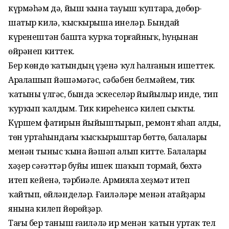
күрмәһәм дә, йыш ҡына тауыш ҡуптара, дөбөр-
шатыр килә, ҡысҡырыша инеләр. Бындай
күренештән башта ҡурҡа торғайныҡ, һуңынан
өйрәнеп киттек.
Бер көндө ҡатындың үҙенә ҡул һалғанын ишеттек.
Аралашып йәшәмәгәс, сәбәбен белмәйем, тик
ҡатыны үлгәс, бында эскеселәр йыйылыр инде, тип
ҡурҡып ҡалдым. Тик киреһенсә килеп сыҡты.
Күршем фатирын йыйыштырып, ремонт яһап алды,
төн уртаһындағы ҡысҡырыштар бөттө, балалары
менән тыныс ҡына йәшәп алып китте. Балалары
хәҙер сәғәттәр буйы ишек шаҡып тормай, бөхтә
итеп кейенә, тәрбиәле. Армияла хеҙмәт итеп
ҡайтып, өйләнделәр. Ғаиләләре менән атайҙары
янына килеп йөрөйҙәр.
Тағы бер таныш ғаиләлә ир менән ҡатын уртаҡ тел