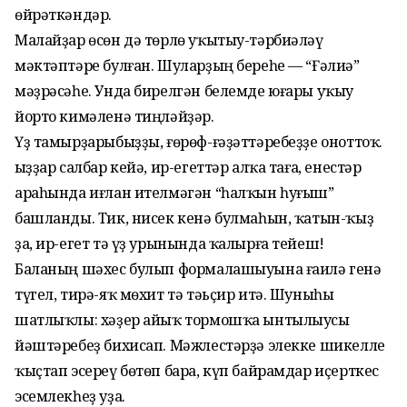
өйрәткәндәр.
Малайҙар өсөн дә төрлө уҡытыу-тәрбиәләү
мәктәптәре булған. Шуларҙың береһе — “Ғәлиә”
мәҙрәсәһе. Унда бирелгән белемде юғары уҡыу
йорто кимәленә тиңләйҙәр.
Үҙ тамырҙарыбыҙҙы, ғөрөф-ғәҙәттәребеҙҙе оноттоҡ.
Ҡыҙҙар салбар кейә, ир-егеттәр алҡа таға, енестәр
араһында иғлан ителмәгән “һалҡын һуғыш”
башланды. Тик, нисек кенә булмаһын, ҡатын-ҡыҙ
ҙа, ир-егет тә үҙ урынында ҡалырға тейеш!
Баланың шәхес булып формалашыуына ғаилә генә
түгел, тирә-яҡ мөхит тә тәьҫир итә. Шуныһы
шатлыҡлы: хәҙер айыҡ тормошҡа ынтылыусы
йәштәребеҙ бихисап. Мәжлестәрҙә элекке шикелле
ҡыҫтап эсереү бөтөп бара, күп байрамдар иҫерткес
эсемлекһеҙ уҙа.