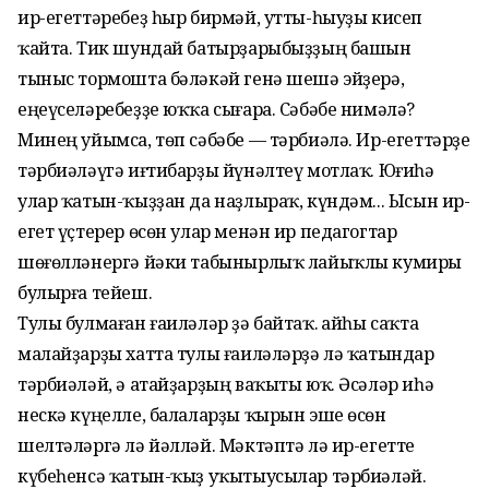
ир-егеттәребеҙ һыр бирмәй, утты-һыуҙы кисеп
ҡайта. Тик шундай батырҙарыбыҙҙың башын
тыныс тормошта бәләкәй генә шешә эйҙерә,
еңеүселәребеҙҙе юҡҡа сығара. Сәбәбе нимәлә?
Минең уйымса, төп сәбәбе — тәрбиәлә. Ир-егеттәрҙе
тәрбиәләүгә иғтибарҙы йүнәлтеү мотлаҡ. Юғиһә
улар ҡатын-ҡыҙҙан да наҙлыраҡ, күндәм... Ысын ир-
егет үҫтерер өсөн улар менән ир педагогтар
шөғөлләнергә йәки табынырлыҡ лайыҡлы кумиры
булырға тейеш.
Тулы булмаған ғаиләләр ҙә байтаҡ. Ҡайһы саҡта
малайҙарҙы хатта тулы ғаиләләрҙә лә ҡатындар
тәрбиәләй, ә атайҙарҙың ваҡыты юҡ. Әсәләр иһә
нескә күңелле, балаларҙы ҡырын эше өсөн
шелтәләргә лә йәлләй. Мәктәптә лә ир-егетте
күбеһенсә ҡатын-ҡыҙ уҡытыусылар тәрбиәләй.