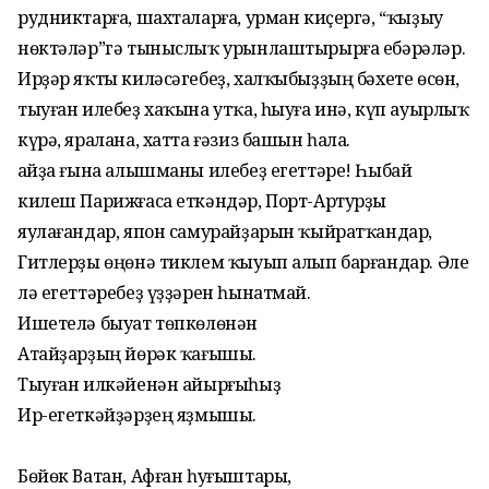
рудниктарға, шахталарға, урман киҫергә, “ҡыҙыу
нөктәләр”гә тыныслыҡ урынлаштырырға ебәрәләр.
Ирҙәр яҡты киләсәгебеҙ, халҡыбыҙҙың бәхете өсөн,
тыуған илебеҙ хаҡына утҡа, һыуға инә, күп ауырлыҡ
күрә, яралана, хатта ғәзиз башын һала.
Ҡайҙа ғына алышманы илебеҙ егеттәре! Һыбай
килеш Парижғаса еткәндәр, Порт-Артурҙы
яулағандар, япон самурайҙарын ҡыйратҡандар,
Гитлерҙы өңөнә тиклем ҡыуып алып барғандар. Әле
лә егеттәребеҙ үҙҙәрен һынатмай.
Ишетелә быуат төпкөлөнән
Атайҙарҙың йөрәк ҡағышы.
Тыуған илкәйенән айырғыһыҙ
Ир-егеткәйҙәрҙең яҙмышы.
Бөйөк Ватан, Афған һуғыштары,