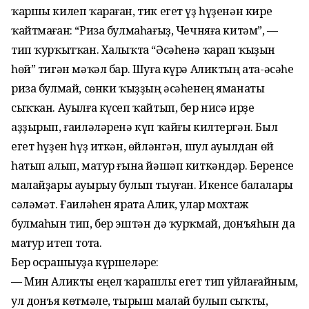
ҡаршы килеп ҡараған, тик егет үҙ һүҙенән кире
ҡайтмаған: “Риза булмаһағыҙ, Чечняға китәм”, —
тип ҡурҡытҡан. Халыҡта “Әсәһенә ҡарап ҡыҙын
һөй” тигән мәҡәл бар. Шуға күрә Аликтың ата-әсәһе
риза булмай, сөнки ҡыҙҙың әсәһенең яманаты
сыҡҡан. Ауылға күсеп ҡайтып, бер нисә ирҙе
аҙҙырып, ғаиләләренә күп ҡайғы килтергән. Был
егет һүҙен һүҙ иткән, өйләнгән, шул ауылдан өй
һатып алып, матур ғына йәшәп киткәндәр. Беренсе
малайҙары ауырыу булып тыуған. Икенсе балалары
сәләмәт. Ғаиләһен ярата Алик, улар мохтаж
булмаһын тип, бер эштән дә ҡурҡмай, донъяһын да
матур итеп тота.
Бер осрашыуҙа күршеләре:
— Мин Аликты еңел ҡарашлы егет тип уйлағайным,
ул донъя көтмәле, тырыш малай булып сыҡты,