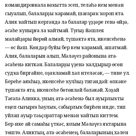
командировкала ваҡытта эсеп, теләһә кем менән
сыуалып, балаларҙы ҡарамай, шағараҡ ҡороп ята.
Алик ҡайтып кергәндә лә балалар үҙҙәре генә өйҙә,
әсәһе ҡунырға ла ҡайтмай. Туғыҙ йәшлек
малайҙары йөрөй алмай, түшәктә ята, икенсеһенә
— өс йәш. Көндәр буйы бер кем ҡарамай, ашатмай.
Алик, балаларын алып, Мәләүез районына ата-
әсәһенә киткән. Балаларҙы үҙенә ҡалдырыр өсөн
судҡа биргәйне, оҙаҡламай хәл ителәсәк, — тине ул.
Береһе аяҡһыҙ, икенсеһе ҡулһыҙ тигәндәй: өлкәне
түшәктә ята, икенсеһе бөтөнләй бәләкәй. Хоҙай
Тәғәлә Аликка, уның ата-әсәһенә был ауырлыҡты
еңеп сығырға һаулыҡ, сабырлыҡ бирһен инде, тип
уйлап ауыр тәьҫораттар менән ҡайтып киттем.
Бер-ике ай самаһы үткәс, юлым Мәләүез яҡтарына
төштө. Аликтың, ата-әсәһенең, балаларының хәлен