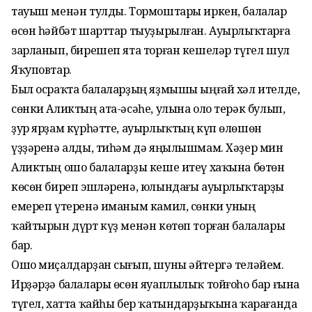
тауыш менән тулды. Тормоштары иркен, балалар
өсөн һәйбәт шарттар тыуҙырылған. Ауырлыҡтарға
зарланып, бирешеп ята торған кешеләр түгел шул
Яҡуповтар.
Был осраҡта балаларҙың яҙмышы ыңғай хәл ителде,
сөнки Аликтың ата-әсәһе, улына оло терәк булып,
ҙур ярҙам күрһәтте, ауырлыҡтың күп өлөшөн
үҙҙәренә алды, тиһәм дә яңылышмам. Хәҙер мин
Аликтың ошо балаларҙы кеше итеү хаҡына бөтөн
көсөн биреп эшләренә, юлындағы ауырлыҡтарҙы
емереп үтеренә иманым камил, сөнки уның
ҡайтырын дүрт күҙ менән көтөп торған балалары
бар.
Ошо миҫалдарҙан сығып, шуны әйтергә теләйем.
Ирҙәрҙә балалары өсөн яуаплылыҡ тойғоһо бар ғына
түгел, хатта ҡайһы бер ҡатындарҙыҡына ҡарағанда