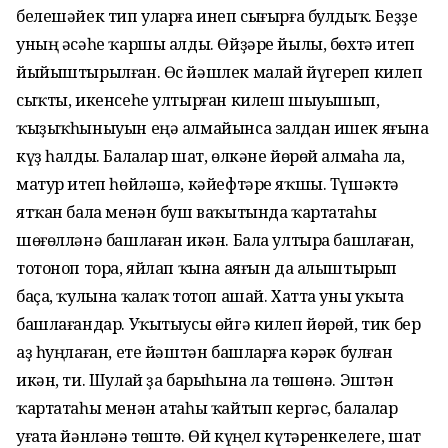
белешәйек тип уларға инеп сығырға булдыҡ. Беҙҙе
уның әсәһе ҡаршы алды. Өйҙәре йылы, бөхтә итеп
йыйыштырылған. Өс йәшлек малай йүгереп килеп
сыҡты, икенсеһе ултырған килеш шыуышып,
ҡыҙыҡһыныуын еңә алмайынса залдан ишек яғына
күҙ һалды. Балалар шат, өлкәне йөрөй алмаһа ла,
матур итеп һөйләшә, кәйефтәре яҡшы. Түшәктә
ятҡан бала менән буш ваҡытында ҡартатаһы
шөғөлләнә башлаған икән. Бала ултыра башлаған,
тотоноп тора, яйлап ҡына аяғын да алыштырып
баҫа, ҡулына ҡалаҡ тотоп ашай. Хатта уны уҡыта
башлағандар. Уҡытыусы өйгә килеп йөрөй, тик бер
аҙ һуңлаған, ете йәштән башларға кәрәк булған
икән, ти. Шулай ҙа барыһына ла төшөнә. Эштән
ҡартатаһы менән атаһы ҡайтып кергәс, балалар
уғата йәнләнә төштө. Өй күңел күтәренкелеге, шат