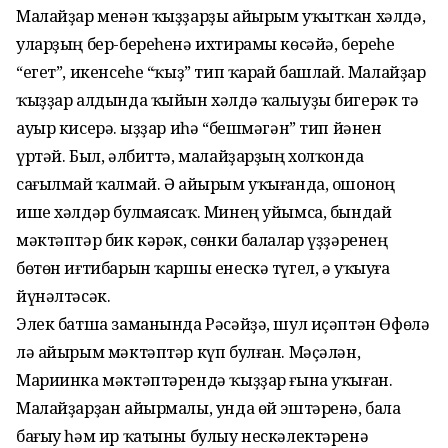
Малайҙар менән ҡыҙҙарҙы айырым уҡытҡан хәлдә,
уларҙың бер-береһенә ихтирамы көсәйә, береһе
“егет”, икенсеһе “ҡыҙ” тип ҡарай башлай. Малайҙар
ҡыҙҙар алдында ҡыйын хәлдә ҡалыуҙы бигерәк тә
ауыр кисерә. Ҡыҙҙар иһә “бешмәгән” тип йәнен
үртәй. Был, әлбиттә, малайҙарҙың холҡонда
сағылмай ҡалмай. Ә айырым уҡығанда, ошоноң
ише хәлдәр булмаясаҡ. Минең уйымса, бындай
мәктәптәр бик кәрәк, сөнки балалар үҙҙәренең
бөтөн иғтибарын ҡаршы енескә түгел, ә уҡыуға
йүнәлтәсәк.
Элек батша заманында Рәсәйҙә, шул иҫәптән Өфөлә
лә айырым мәктәптәр күп булған. Мәҫәлән,
Мариинка мәктәптәрендә ҡыҙҙар ғына уҡыған.
Малайҙарҙан айырмалы, унда өй эштәренә, бала
бағыу һәм ир ҡатыны булыу нескәлектәренә