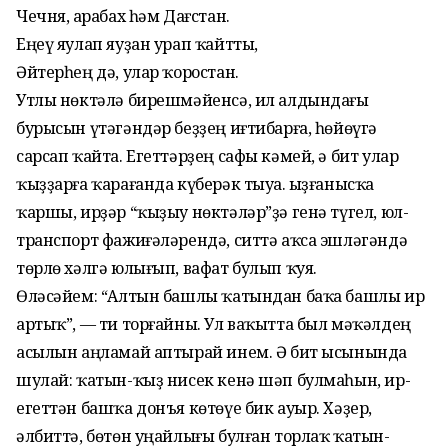
Чечня, Ҡарабах һәм Дағстан.
Еңеү яулап яуҙан урап ҡайтты,
Әйтерһең дә, улар ҡоростан.
Утлы нөктәлә бирешмәйенсә, ил алдындағы
бурысын үтәгәндәр беҙҙең иғтибарға, һөйөүгә
сарсап ҡайта. Егеттәрҙең сафы кәмей, ә бит улар
ҡыҙҙарға ҡарағанда күберәк тыуа. Ҡыҙғанысҡа
ҡаршы, ирҙәр “ҡыҙыу нөктәләр”ҙә генә түгел, юл-
транспорт фажиғәләрендә, ситтә аҡса эшләгәндә
төрлө хәлгә юлығып, вафат булып ҡуя.
Өләсәйем: “Алтын башлы ҡатындан баҡа башлы ир
артыҡ”, — ти торғайны. Ул ваҡытта был мәҡәлдең
асылын аңламай аптырай инем. Ә бит ысынында
шулай: ҡатын-ҡыҙ нисек кенә шәп булмаһын, ир-
егеттән башҡа донъя көтөүе бик ауыр. Хәҙер,
әлбиттә, бөтөн уңайлығы булған торлаҡ ҡатын-