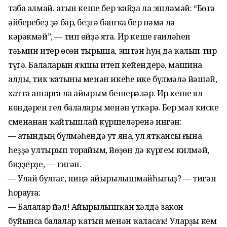
таба алмай. Ҡатын кеше бер ҡайҙа ла эшләмәй: “Бөтә
әйберебеҙ ҙә бар, беҙгә башҡа бер нәмә лә
кәрәкмәй”, — тип өйҙә ята. Ир кеше ғаиләһен
тәьмин итер өсөн тырыша, эштән һуң да ҡалып тир
түгә. Балаларын яҡшы итеп кейендерә, машина
алды, тик ҡатыны менән икеһе ике бүлмәлә йәшәй,
хатта ашарға ла айырым бешерәләр. Ир кеше ял
көндәрен гел балалары менән үткәрә. Бер мәл киске
сменанан ҡайтышлай күршеләренә ингән:
— Ҡатындың бүлмәһендә ут яна, ул ятҡансы ғына
һеҙҙә ултырып торайым, йөҙөн дә күргем килмәй,
биҙҙерҙе, — тигән.
— Улай булғас, ниңә айырылышмайһығыҙ? — тигән
һорауға:
— Балалар йәл! Айырылышҡан хәлдә закон
буйынса балалар ҡатын менән ҡаласаҡ! Уларҙы кем