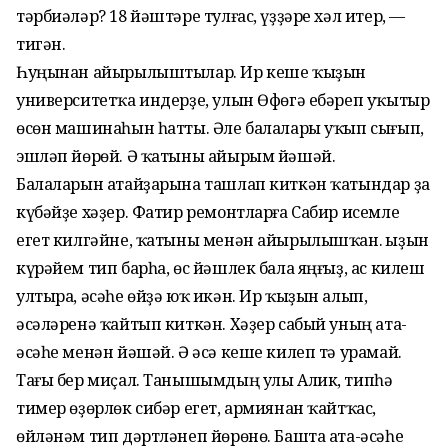
тәрбиәләр? 18 йәштәре тулғас, үҙҙәре хәл итер, —
тигән.
Һуңынан айырылыштылар. Ир кеше ҡыҙын
университетҡа индерҙе, улын Өфөгә ебәреп уҡытыр
өсөн машинаһын һатты. Әле балалары уҡып сығып,
эшләп йөрөй. Ә ҡатыны айырым йәшәй.
Балаларын атайҙарына ташлап киткән ҡатындар ҙа
күбәйҙе хәҙер. Фатир ремонтларға Сабир исемле
егет килгәйне, ҡатыны менән айырылышҡан. Ҡыҙын
күрәйем тип барһа, өс йәшлек бала яңғыҙ, ас килеш
ултыра, әсәһе өйҙә юҡ икән. Ир ҡыҙын алып,
әсәләренә ҡайтып киткән. Хәҙер сабый уның ата-
әсәһе менән йәшәй. Ә әсә кеше килеп тә урамай.
Тағы бер миҫал. Танышымдың улы Алик, типһә
тимер өҙөрлөк сибәр егет, армиянан ҡайтҡас,
өйләнәм тип дәртләнеп йөрөнө. Башта ата-әсәһе