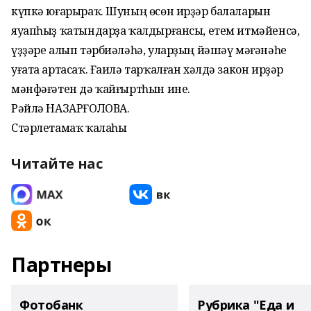
күпкә юғарыраҡ. Шуның өсөн ирҙәр балаларын
яуапһыҙ ҡатындарҙа ҡалдырғансы, етем итмәйенсә,
үҙҙәре алып тәрбиәләһә, уларҙың йәшәү мәғәнәһе
уғата артасаҡ. Ғаилә тарҡалған хәлдә закон ирҙәр
мәнфәғәтен дә ҡайғыртһын ине.
Рәйлә НАЗАРҒОЛОВА.
Стәрлетамаҡ ҡалаһы
Читайте нас
Партнеры
Фотобанк
Рубрика "Еда и