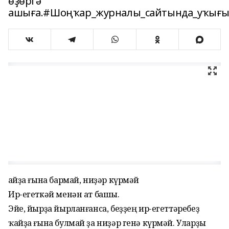
өҙөргә
ашыға.#Шоңҡар_журналы_сайтында_уҡығы
Ҡайҙа ғына бармай, ниҙәр күрмәй
Ир-егеткәй менән ат башы.
Эйе, йырҙа йырланғанса, беҙҙең ир-егеттәребеҙ
ҡайҙа ғына булмай ҙа ниҙәр генә күрмәй. Уларҙы