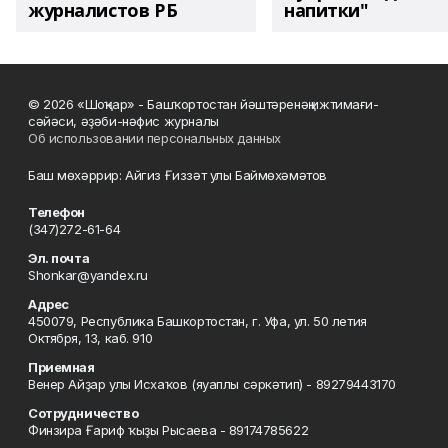
журналистов РБ
напитки"
© 2026 «Шоңҡар» - Башҡортостан йәштәренәң ижтимағи-
сәйәси, әҙәби-нәфис журналы
Об использовании персональных данных
Баш мөхәррир: Айгиз Ғиззәт улы Баймөхәмәтов
Телефон
(347)272-61-64
Эл. почта
Shonkar@yandex.ru
Адрес
450079, Республика Башкортостан, г. Уфа, ул. 50 летия
Октября, 13, каб. 910
Приемная
Венер Айҙар улы Исхаҡов (яуаплы сәркәтип) - 89279443170
Сотрудничество
Финзира Ғариф ҡыҙы Рысаева - 89174785622