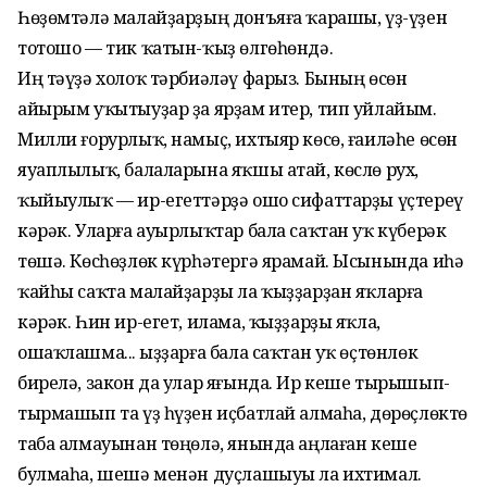
Һөҙөмтәлә малайҙарҙың донъяға ҡарашы, үҙ-үҙен
тотошо — тик ҡатын-ҡыҙ өлгөһөндә.
Иң тәүҙә холоҡ тәрбиәләү фарыз. Бының өсөн
айырым уҡытыуҙар ҙа ярҙам итер, тип уйлайым.
Милли ғорурлыҡ, намыҫ, ихтыяр көсө, ғаиләһе өсөн
яуаплылыҡ, балаларына яҡшы атай, көслө рух,
ҡыйыулыҡ — ир-егеттәрҙә ошо сифаттарҙы үҫтереү
кәрәк. Уларға ауырлыҡтар бала саҡтан уҡ күберәк
төшә. Көсһөҙлөк күрһәтергә ярамай. Ысынында иһә
ҡайһы саҡта малайҙарҙы ла ҡыҙҙарҙан яҡларға
кәрәк. Һин ир-егет, илама, ҡыҙҙарҙы яҡла,
ошаҡлашма... Ҡыҙҙарға бала саҡтан уҡ өҫтөнлөк
бирелә, закон да улар яғында. Ир кеше тырышып-
тырмашып та үҙ һүҙен иҫбатлай алмаһа, дөрөҫлөктө
таба алмауынан төңөлә, янында аңлаған кеше
булмаһа, шешә менән дуҫлашыуы ла ихтимал.