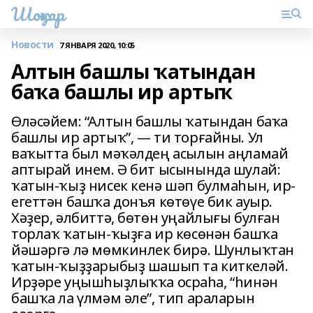
Шоңҡар
Новости
7 ЯНВАРЯ 2020, 10:05
Алтын башлы ҡатындан
баҡа башлы ир артыҡ
Өләсәйем: “Алтын башлы ҡатындан баҡа
башлы ир артыҡ”, — ти торғайны. Ул
ваҡытта был мәҡәлдең асылын аңламай
аптырай инем. Ә бит ысынында шулай:
ҡатын-ҡыҙ нисек кенә шәп булмаһын, ир-
егеттән башҡа донъя көтөүе бик ауыр.
Хәҙер, әлбиттә, бөтөн уңайлығы булған
торлаҡ ҡатын-ҡыҙға ир көсөнән башҡа
йәшәргә лә мөмкинлек бирә. Шунлыҡтан
ҡатын-ҡыҙҙарыбыҙ шашып та киткеләй.
Ирҙәре уңышһыҙлыҡҡа осраһа, “һинән
башҡа ла үлмәм әле”, тип араларын