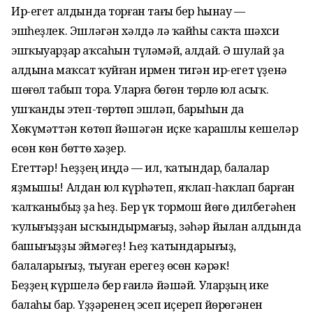
Ир-егет алдында торған тағы бер һынау —
эшһеҙлек. Эшләгән хәлдә лә ҡайһы саҡта шәхси
эшҡыуарҙар аҡсаһын түләмәй, алдай. Ә шулай ҙа
алдына маҡсат ҡуйған ирмен тигән ир-егет үҙенә
шөғөл табып тора. Уларға бөгөн төрлө юл асыҡ.
Ҡушҡанды этеп-төртөп эшләп, барыһын да
Хөкүмәттән көтөп йәшәгән иҫке ҡарашлы кешеләр
өсөн көн бөттө хәҙер.
Егеттәр! Һеҙҙең иңдә — ил, ҡатындар, балалар
яҙмышы! Алдан юл күрһәтеп, яҡлап-һаҡлап барған
ҡалҡаныбыҙ ҙа һеҙ. Бер үк тормош йөгө дилбегәһен
ҡулығыҙҙан ысҡындырмағыҙ, зәһәр йылан алдында
башығыҙҙы эймәгеҙ! Һеҙ ҡатындарығыҙ,
балаларығыҙ, тыуған ерегеҙ өсөн кәрәк!
Беҙҙең күршелә бер ғаилә йәшәй. Уларҙың ике
балаһы бар. Үҙҙәренең эсеп иҫереп йөрөгәнен