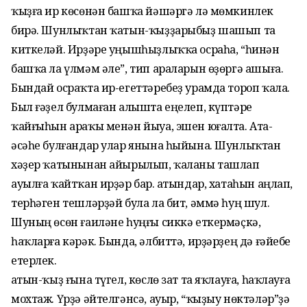
ҡыҙға ир көсөнән башҡа йәшәргә лә мөмкинлек
бирә. Шунлыҡтан ҡатын-ҡыҙҙарыбыҙ шашып та
киткеләй. Ирҙәре уңышһыҙлыҡҡа осраһа, “һинән
башҡа ла үлмәм әле”, тип араларын өҙөргә ашыға.
Бындай осраҡта ир-егеттәребеҙ урамда тороп ҡала.
Был ғәҙел булмаған алышта еңелеп, күптәре
ҡайғыһын араҡы менән йыуа, эшен юғалта. Ата-
әсәһе булғандар улар янына һыйына. Шунлыҡтан
хәҙер ҡатынынан айырылып, ҡаланы ташлап
ауылға ҡайтҡан ирҙәр бар. Ҡатындар, хатаһын аңлап,
терһәген тешләрҙәй була ла бит, әммә һуң шул.
Шуның өсөн ғаиләне һуңғы сиккә еткермәҫкә,
һаҡларға кәрәк. Бында, әлбиттә, ирҙәрҙең дә ғәйебе
етерлек.
Ҡатын-ҡыҙ ғына түгел, көслө зат та яҡлауға, һаҡлауға
мохтаж. Үрҙә әйтелгәнсә, ауыр, “ҡыҙыу нөктәләр”ҙә