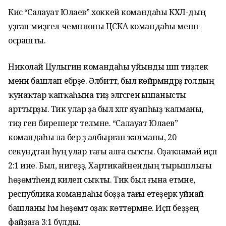
Кисә “Салауат Юлаев” хоккей командаһы КХЛ-дың
уҙған миҙгел чемпионы ЦСКА командаһы менән
осрашты.
Николай Цулыгин командаһы уйынды шәп тиҙлек
менән башлап ебәрҙе. Әлбиттә, был көйәрмәндәрҙә голдың
ҡунаҡтар ҡапҡаһына тиҙ эләгәсәгенә ышанысты
арттырҙы. Тик улар ҙа был хәлгә яуапһыҙ ҡалманы,
тиҙ генә бирешергә теләмәне. “Салауат Юлаев”
командаһы ла бер ҙә албырғап ҡалманы, 20
секундтан һуң улар тағы алға сыҡты. Оҙаҡламай иҫәп
2:1 ине. Был, нигеҙҙә, Хартикайнендың тырышлығы
һөҙөмтәһендә килеп сыҡты. Тик был ғына етмәне,
республика командаһы боҙҙа тағы етеҙерәк уйнай
башланы һәм һөҙөмтә оҙаҡ көттөрмәне. Иҫәп беҙҙең
файҙаға 3:1 булды.