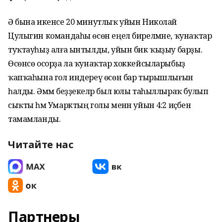
Ә бына икенсе 20 минутлыҡ уйын Николай
Цулыгин командаһы өсөн еңел бирелмәне, ҡунаҡтар
туҡтауһыҙ алға ынтылды, уйын бик ҡыҙыу барҙы.
Өсөнсө осорҙа ла ҡунаҡтар хоккейсыларыбыҙ
ҡапҡаһына гол индереү өсөн бар тырышлығын
һалды. Әммә беҙҙекеләр был юлы таһыллыраҡ булып
сыҡты һәм Умарктың голы менән уйын 4:2 иҫәбенә
тамамланды.
Читайте нас
Партнеры