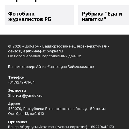
Фотобанк
Рубрика "Еда и
журналистов РБ
напитки"
© 2026 «Шоңҡар» - Башҡортостан йәштәренәң ижтимағи-
сәйәси, әҙәби-нәфис журналы
Об использовании персональных данных
Баш мөхәррир: Айгиз Ғиззәт улы Баймөхәмәтов
Телефон
(347)272-61-64
Эл. почта
Shonkar@yandex.ru
Адрес
450079, Республика Башкортостан, г. Уфа, ул. 50 летия
Октября, 13, каб. 910
Приемная
Венер Айҙар улы Исхаҡов (яуаплы сәркәтип) - 89279443170