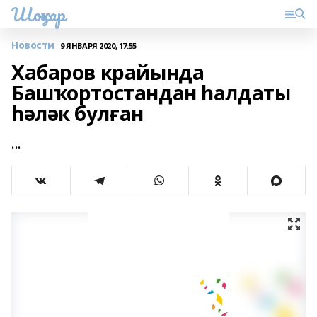
Шоңҡар
Новости
9 ЯНВАРЯ 2020, 17:55
Хабаров крайында
Башҡортостандан һалдаты
һәләк булған
...