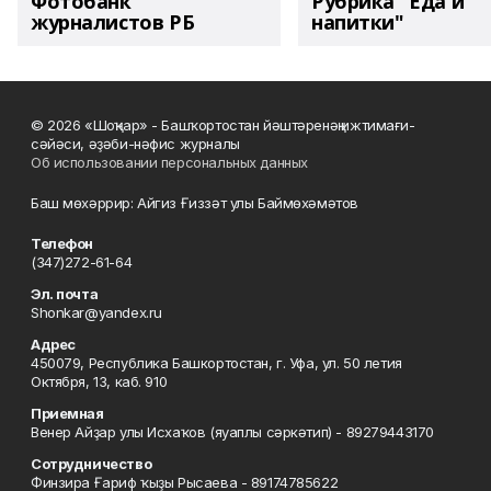
Фотобанк
Рубрика "Еда и
журналистов РБ
напитки"
© 2026 «Шоңҡар» - Башҡортостан йәштәренәң ижтимағи-
сәйәси, әҙәби-нәфис журналы
Об использовании персональных данных
Баш мөхәррир: Айгиз Ғиззәт улы Баймөхәмәтов
Телефон
(347)272-61-64
Эл. почта
Shonkar@yandex.ru
Адрес
450079, Республика Башкортостан, г. Уфа, ул. 50 летия
Октября, 13, каб. 910
Приемная
Венер Айҙар улы Исхаҡов (яуаплы сәркәтип) - 89279443170
Сотрудничество
Финзира Ғариф ҡыҙы Рысаева - 89174785622