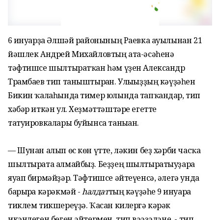
6 ғинуарҙа Әлшәй районының Раевка ауылынан 21
йәшлек Андрей Михайловтың ата-әсәһенә
тәфтишсе шылтыратҡан һәм үҙен Александр
Трамбаев тип таныштырған. Улығыҙҙың кәүҙәһен
Бикин ҡалаһында тимер юлында тапҡандар, тип
хәбәр иткән ул. Хеҙмәттәштәре егетте
татуировкалары буйынса таныған.
— Шунан алып өс көн үтте, ләкин беҙ хәрби часҡа
шылтырата алмайбыҙ. Беҙҙең шылтыратыуҙарға
яуап бирмәйҙәр. Тәфтишсе әйтеүенсә, әлегә унда
барырға кәрәкмәй -
һалдат
тың кәүҙәһе 9 ғинуарға
тиклем тикшереүҙә. Ҡасан килергә кәрәк
икәнлеген бөгөн әйтермен, тип вәғәҙәләне, - тип