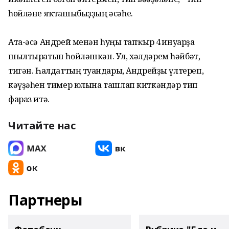
һөйләне яҡташыбыҙҙың әсәһе.
Ата-әсә Андрей менән һуңғы тапҡыр 4 ғинуарҙа
шылтыратып һөйләшкән. Ул, хәлдәрем һәйбәт,
тигән. Һалдаттың туғандары, Андрейҙы үлтереп,
кәүҙәһен тимер юлына ташлап киткәндәр тип
фараз итә.
Читайте нас
Партнеры