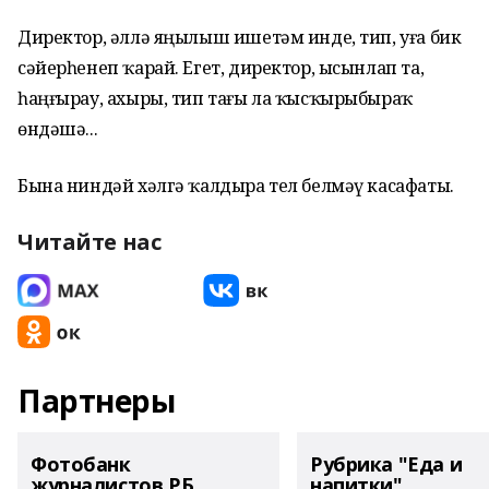
Директор, әллә яңылыш ишетәм инде, тип, уға бик
сәйерһенеп ҡарай. Егет, директор, ысынлап та,
һаңғырау, ахыры, тип тағы ла ҡысҡырыбыраҡ
өндәшә...
Бына ниндәй хәлгә ҡалдыра тел белмәү касафаты.
Читайте нас
Партнеры
Фотобанк
Рубрика "Еда и
журналистов РБ
напитки"