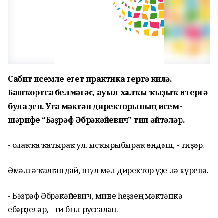
Сабит исемле егет практика үтергә килә.
Башҡортса белмәгәс, ауыл халҡы ҡыҙыҡ итергә
була үҙен. Уға мәктәп директорының исем
-
шәрифе “Бәҙрәф Әбрәкәйевич” тип әйтәләр.
- Ҡолаҡҡа ҡатыраҡ ул. Ҡысҡырыбыраҡ өндәш, - тиҙәр.
Әмәлгә ҡалғандай, шул мәл директор үҙе лә күренә.
- Бәҙрәф Әбрәкәйевич, мине һеҙҙең мәктәпкә
ебәрҙеләр, - ти был руссалап.