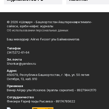
© 2026 «Шоңҡар» - Башҡортостан йәштәренәң ижтимағи-
сәйәси, әҙәби-нәфис журналы
Об использовании персональных данных
Баш мөхәррир: Айгиз Ғиззәт улы Баймөхәмәтов
Телефон
(347)272-61-64
Эл. почта
Shonkar@yandex.ru
Адрес
450079, Республика Башкортостан, г. Уфа, ул. 50 летия
Октября, 13, каб. 910
Приемная
Венер Айҙар улы Исхаҡов (яуаплы сәркәтип) - 89279443170
Сотрудничество
Финзира Ғариф ҡыҙы Рысаева - 89174785622