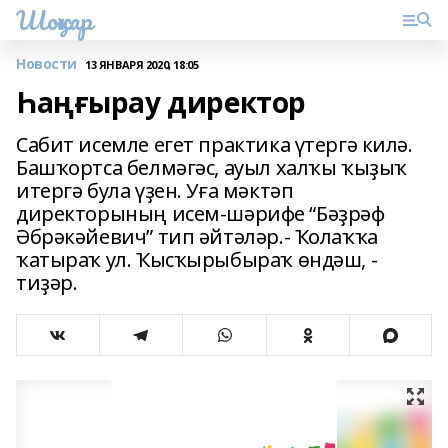
Шоңҡар
Новости
13 ЯНВАРЯ 2020, 18:05
Һаңғырау директор
Сабит исемле егет практика үтергә килә.
Башҡортса белмәгәс, ауыл халҡы ҡыҙыҡ
итергә була үҙен. Уға мәктәп
директорының исем-шәрифе “Бәҙрәф
Әбрәкәйевич” тип әйтәләр.- Ҡолаҡҡа
ҡатыраҡ ул. Ҡысҡырыбыраҡ өндәш, -
тиҙәр.