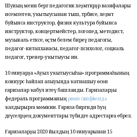
Шуның менән бергә педагогик хеҙмәткәрҙәр вазифалары
исемлегенә, уҡытыусынан тыш, тәрбиәсе, хеҙмәт
буйынса инструктор, физик культура буйынса
инструктор, концертмейстер, логопед, методист,
музыкаль етәксе, өҫтәмә белем биреү педагогы,
педагог-китапханасы, педагог-психолог, социаль
педагог, тренер-уҡытыусы инә.
10 ғинуарҙа «Ауыл уҡытыусыһы» программаһының
конкурс һайлап алыуында ҡатнашыу өсөн
ғаризалар ҡабул итеү башланды. Ғаризаларҙы
федераль программаның
рәсми сәхифәһендә
ҡалдырырға мөмкин. Ғариза биргәндән һуң
дәғүәселәрҙең документтары түбәндәге адрестарға ебәрелә.
Ғаризаларҙы 2020 йылдың 10 ғинуарынан 15