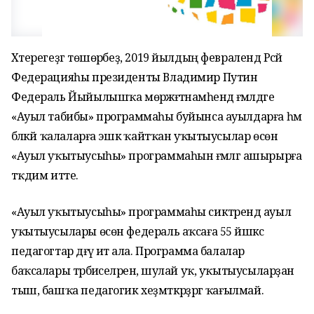
Хәтерегеҙгә төшөрәбеҙ, 2019 йылдың февралендә Рәсәй
Федерацияһы президенты Владимир Путин
Федераль Йыйылышҡа мөрәжәғәтнамәһендә ғәмәлдәге
«Ауыл табибы» программаһы буйынса ауылдарға һәм
бәләкәй ҡалаларға эшкә ҡайтҡан уҡытыусылар өсөн
«Ауыл уҡытыусыһы» программаһын ғәмәлгә ашырырға
тәҡдим итте.
«Ауыл уҡытыусыһы» программаһы сиктәрендә ауыл
уҡытыусылары өсөн федераль аҡсаға 55 йәшкәсә
педагогтар дәғүә итә ала. Программа балалар
баҡсалары тәрбиәселәренә, шулай уҡ, уҡытыусыларҙан
тыш, башҡа педагогик хеҙмәткәрҙәргә ҡағылмай.