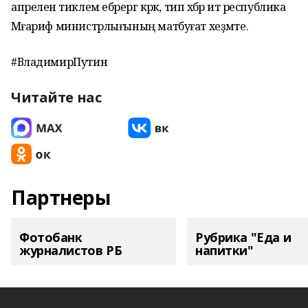
апреленә тиклем ебәрергә кәрәк, тип хәбәр итә республика
Мәғариф министрлығының матбуғат хеҙмәте.
#ВладимирПутин
Читайте нас
Партнеры
Фотобанк
Рубрика "Еда и
журналистов РБ
напитки"