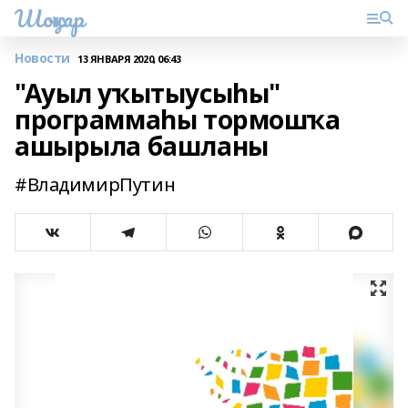
Шоңҡар
Новости
13 ЯНВАРЯ 2020, 06:43
"Ауыл уҡытыусыһы"
программаһы тормошҡа
ашырыла башланы
#ВладимирПутин