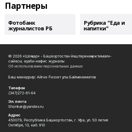
Партнеры
Фотобанк
Рубрика "Еда и
журналистов РБ
напитки"
© 2026 «Шоңҡар» - Башҡортостан йәштәренәң ижтимағи-
сәйәси, әҙәби-нәфис журналы
Об использовании персональных данных
Баш мөхәррир: Айгиз Ғиззәт улы Баймөхәмәтов
Телефон
(347)272-61-64
Эл. почта
Shonkar@yandex.ru
Адрес
450079, Республика Башкортостан, г. Уфа, ул. 50 летия
Октября, 13, каб. 910