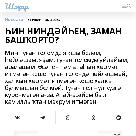
Шоңҡар
Новости
13 ЯНВАРЯ 2020, 09:57
ҺИН НИНДӘЙҺЕҢ, ЗАМАН
БАШҠОРТО?
Мин туған телемде яҡшы беләм,
һөйләшәм, яҙам, туған телемдә уйлайым,
аралашам. Әсәһен һәм атаһын хөрмәт
итмәгән кеше туған телендә һөйләшмәй,
халҡын хөрмәт итмәгән кеше халҡы
булмышын белмәй. Туған тел – ул күҙгә
күренмәгән ағза. Атай-әсәйем был
камиллыҡтан мәхрүм итмәгән.