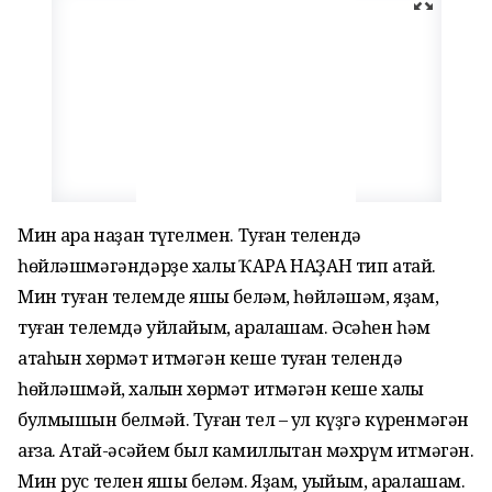
Мин ҡара наҙан түгелмен. Туған телендә
һөйләшмәгәндәрҙе халыҡ ҠАРА НАҘАН тип атай.
Мин туған телемде яҡшы беләм, һөйләшәм, яҙам,
туған телемдә уйлайым, аралашам. Әсәһен һәм
атаһын хөрмәт итмәгән кеше туған телендә
һөйләшмәй, халҡын хөрмәт итмәгән кеше халҡы
булмышын белмәй. Туған тел – ул күҙгә күренмәгән
ағза. Атай-әсәйем был камиллыҡтан мәхрүм итмәгән.
Мин рус телен яҡшы беләм. Яҙам, уҡыйым, аралашам.