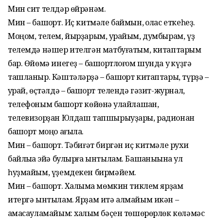
Мин сит телдәр өйрәнәм.
Мин – башҡорт. Иҫ китмәле баймын, ҡолас еткеһеҙ.
Моңом, телем, йырҙарым, ҡурайым, думбырам, үҙ
телемдә нәшер ителгән матбуғатым, китаптарым
бар. Өйөмә инегеҙ – башҡортлоғом шунда уҡ күҙгә
ташланыр. Кәштәләрҙә – башҡорт китаптары, түрҙә –
ҡурай, өҫтәлдә – башҡорт телендә гәзит-журнал,
телефоным башҡорт көйөнә ҡулайлашҡан,
телевизорҙан Юлдаш тапшырыуҙары, радионан
башҡорт моңо ағыла.
Мин – башҡорт. Тәбиғәт биргән иҫ китмәле рухи
байлыҡҡа эйә булырға ынтылам. Башҡаныҡына ҡул
һуҙмайым, үҙемдекен бирмәйем.
Мин – башҡорт. Халҡыма мөмкин тиклем ярҙам
итергә ынтылам. Ярҙам итә алмайым икән –
ҡамасауламайым: халҡым бәҫен төшөрөрлөк көләмәс