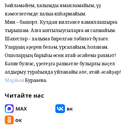
һөйләмәйем, халҡымды яманламайым, үҙ
кәмселегемде халыҡҡа япһармайым.
Мин – башҡорт. Ҡулдан килгәнсе камиллашырға
тырышам. Алға ынтылыусыларға аяҡ салмайым.
Шәхестәр – халҡыма бирелгән тәбиғәт бүләге.
Уларҙың ҡәҙерен беләм, ҡурсалайым, һоҡланам.
Ошоларҙың барыһы өсөн атай-әсәйемә рәхмәт!
Бәлиғ булғас, үҙегеҙгә рәхмәтле булырлыҡ нәҫел
ҡалдырыу тураһында уйланайыҡ әле, атай-әсәйҙәр!
Мәрйәм
Бураҡаева.
Читайте нас