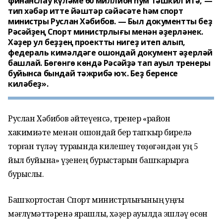
финанслау күләме 60 миллион һум тәшкил итә, —
тип хәбәр итте йәштәр сәйәсәте һәм спорт
министры Руслан Хәбибов. — Был документты беҙ
Рәсәйҙең Спорт министрлығы менән әҙерләнек.
Хәҙер ул беҙҙең проектты нигеҙ итеп алып,
федераль кимәлдәге ошондай документ әҙерләй
башлай. Бөгөнгө көндә Рәсәйҙә тап ауыл тренеры
буйынса бындай тәжрибә юҡ. Беҙ беренсе
киләбеҙ».
Руслан Хәбибов әйтеүенсә, тренер «район
хакимиәте менән ошондай бер тапҡыр бирелә
торған түләү тураһында килешеү төҙөгәндән һуң 5
йыл буйына» үҙенең бурыстарын башҡарырға
бурыслы.
Башҡортостан Спорт министрлығының һуңғы
мәғлүмәттәренә ярашлы, хәҙер ауылда эшләү өсөн