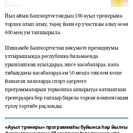
Йыл һайын Башҡортостандың 100 ауыл тренерына
торлаҡ һатып алыу, төҙөү йәки ер участкаһы алыу өсөн
600 мең һум тапшырыла.
Шишәмбе Башҡортостан хөкүмәте президиумы
ултырышында республика биләмәһендә
урынлашҡан ауылдарҙа, эшсе ҡасабаларҙа, ҡала
тибындағы ҡасабаларҙа һәм 50 меңгә тиклем кеше
йәшәгән ҡалаларҙа спорт әҙерлеге
программаларын тормошҡа ашырыуҙа ҡатнашҡан
тренерҙарға бер тапҡыр бирелә торған компенсация
түләү тәртибе раҫланды.
«Ауыл тренеры» программаһы буйынса һәр йылғы