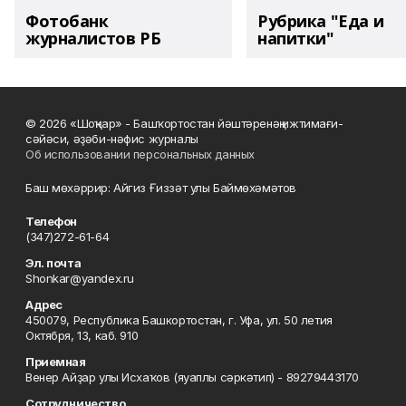
Фотобанк
Рубрика "Еда и
журналистов РБ
напитки"
© 2026 «Шоңҡар» - Башҡортостан йәштәренәң ижтимағи-
сәйәси, әҙәби-нәфис журналы
Об использовании персональных данных
Баш мөхәррир: Айгиз Ғиззәт улы Баймөхәмәтов
Телефон
(347)272-61-64
Эл. почта
Shonkar@yandex.ru
Адрес
450079, Республика Башкортостан, г. Уфа, ул. 50 летия
Октября, 13, каб. 910
Приемная
Венер Айҙар улы Исхаҡов (яуаплы сәркәтип) - 89279443170
Сотрудничество