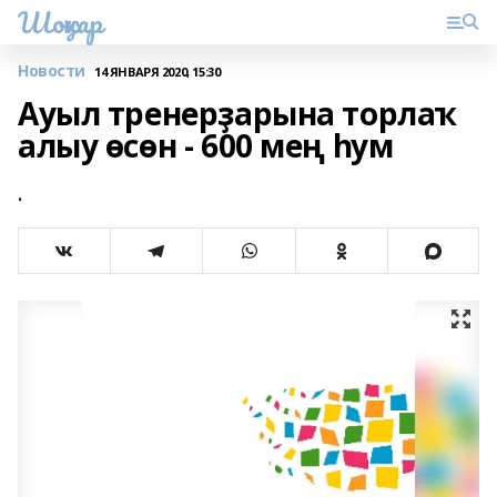
Шоңҡар
Новости
14 ЯНВАРЯ 2020, 15:30
Ауыл тренерҙарына торлаҡ
алыу өсөн - 600 мең һум
.