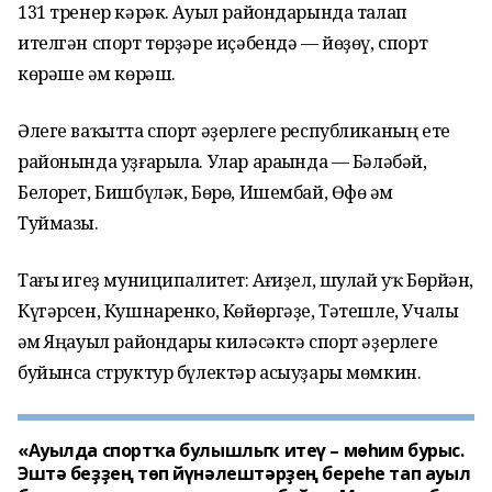
131 тренер кәрәк. Ауыл райондарында талап
ителгән спорт төрҙәре иҫәбендә — йөҙөү, спорт
көрәше һәм көрәш.
Әлеге ваҡытта спорт әҙерлеге республиканың ете
районында уҙғарыла. Улар араһында — Бәләбәй,
Белорет, Бишбүләк, Бөрө, Ишембай, Өфө һәм
Туймазы.
Тағы һигеҙ муниципалитет: Ағиҙел, шулай уҡ Бөрйән,
Күгәрсен, Кушнаренко, Көйөргәҙе, Тәтешле, Учалы
һәм Яңауыл райондары киләсәктә спорт әҙерлеге
буйынса структур бүлектәр асыуҙары мөмкин.
«Ауылда спортҡа булышлыҡ итеү – мөһим бурыс.
Эштә беҙҙең төп йүнәлештәрҙең береһе тап ауыл