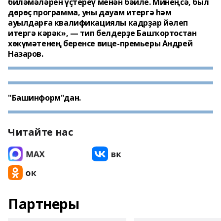
биләмәләрен үҫтереү менән бәйле. Минеңсә, был
дөрөҫ программа, уны дауам итергә һәм
ауылдарға квалификациялы кадрҙар йәлеп
итергә кәрәк», — тип белдерҙе Башҡортостан
хөкүмәтенең беренсе вице-премьеры Андрей
Назаров.
"Башинформ"дан.
Читайте нас
Партнеры