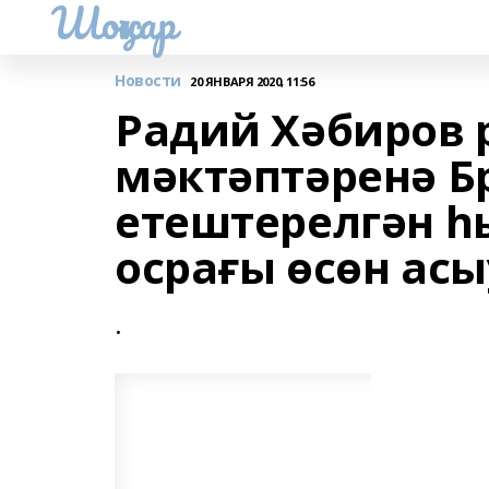
Шоңҡар
Новости
20 ЯНВАРЯ 2020, 11:56
Радий Хәбиров 
мәктәптәренә Б
етештерелгән һ
осрағы өсөн ас
.