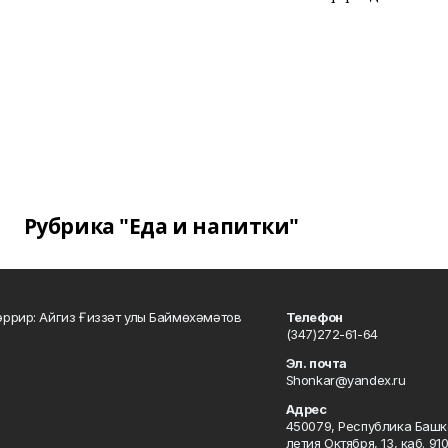
Рубрика "Еда и напитки"
ррир: Айгиз Ғиззәт улы Баймөхәмәтов
Телефон
(347)272-61-64
Эл. почта
Shonkar@yandex.ru
Адрес
450079, Республика Башкор
летия Октября, 13, каб. 91