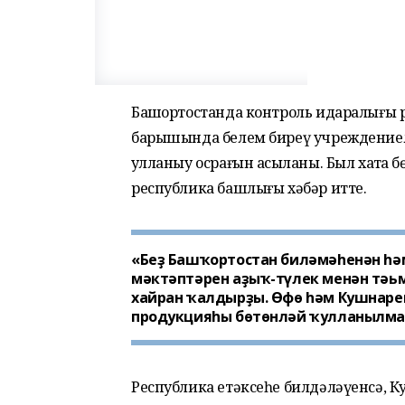
Башҡортостанда контроль идаралығы 
барышында белем биреү учреждение
ҡулланыу осрағын асыҡланы. Был хаҡта
республика башлығы хәбәр итте.
«Беҙ Башҡортостан биләмәһенән һә
мәктәптәрен аҙыҡ-түлек менән тәьм
хайран ҡалдырҙы. Өфө һәм Кушнаре
продукцияһы бөтөнләй ҡулланылмай
Республика етәксеһе билдәләүенсә, 