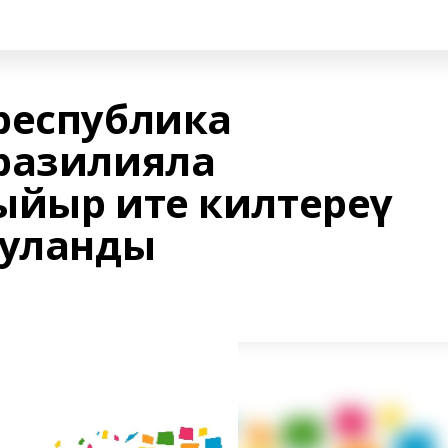
республика
разилияла
ыйыр ите килтереү
ыуланды