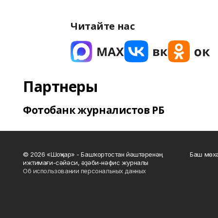
Читайте нас
Партнеры
Фотобанк журналистов РБ
© 2026 «Шоңҡар» - Башҡортостан йәштәренәң
Баш мөхә
ижтимағи-сәйәси, әҙәби-нәфис журналы
Об использовании персональных данных