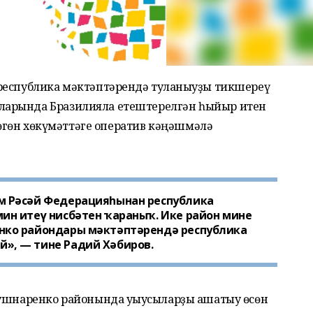
республика мәктәптәрендә туҡланыуҙы тикшереү
ларында Бразилияла етештерелгән һыйыр итен
 бөгөн хөкүмәттәге оператив кәңәшмәлә
м Рәсәй Федерацияһынан республика
ин итеү нисбәтен ҡараныҡ. Ике район мине
нко райондары мәктәптәрендә республика
», — тине Радий Хәбиров.
Кушнаренко районында уҡыусыларҙы ашатыу өсөн