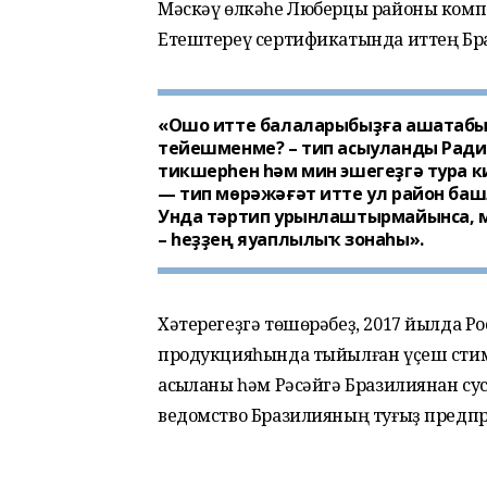
Мәскәү өлкәһе Люберцы районы комп
Етештереү сертификатында иттең Бр
«Ошо итте балаларыбыҙға ашатабыҙ
тейешменме? – тип асыуланды Ради
тикшерһен һәм мин эшегеҙгә тура 
— тип мөрәжәғәт итте ул район башл
Унда тәртип урынлаштырмайынса, 
– һеҙҙең яуаплылыҡ зонаһы».
Хәтерегеҙгә төшөрәбеҙ, 2017 йылда Р
продукцияһында тыйылған үҫеш стим
асыҡланы һәм Рәсәйгә Бразилиянан сус
ведомство Бразилияның туғыҙ предпри