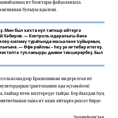
анияһының ит блоктары файҙаланыла.
азилиянан булыуы яҙылған.
. Мин был хаҡта күп тапҡыр әйтергә
й Хәбиров. — Контроль идаралығы йәнә
килеү-килмәү тураһында мәсьәләне ҡуйырмын,
ығына. — Өфө районы – һеҙ ҙә иғтибар итегеҙ.
мәктәптә туҡланыуҙы даими тикшерербеҙ. Был
оссельхознадзор Бразилиянан индерелгән ит
уляторҙарын (рактопамин аҙыҡ өҫтәмәһен)
ҡа, һыйыр итен килтереүҙе тыйҙы. Бер йылдан һуң
ятиеһынан ғына ит алып ҡайтырға рөхсәт бирҙе.
"Башинформ"дан.