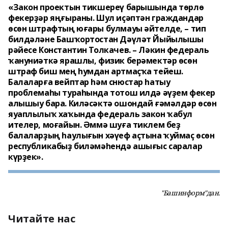
«Закон проектын тикшереү барышында төрлө
фекерҙәр яңғыраны. Шул иҫәптән граждандар
өсөн штрафтың юғары булмауы әйтелде, – тип
билдәләне Башҡортостан Дәүләт Йыйылышы
рәйесе Константин Толкачев. – Ләкин федераль
ҡануниәткә ярашлы, физик берәмектәр өсөн
штраф биш мең һумдан артмаҫҡа тейеш.
Балаларға вейптар һәм снюстар һатыу
проблемаһы тураһында тотош илдә әүҙем фекер
алышыу бара. Киләсәктә ошондай ғәмәлдәр өсөн
яуаплылыҡ хаҡында федераль закон ҡабул
ителер, моғайын. Әммә шуға тиклем беҙ
балаларҙың һаулығын хәүеф аҫтына ҡуймаҫ өсөн
республикабыҙ биләмәһендә ашығыс саралар
күрҙек».
"Башинформ"дан.
Читайте нас