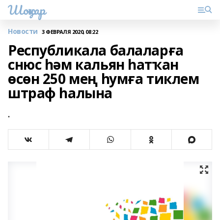
Шоңҡар
Новости
3 ФЕВРАЛЯ 2020, 08:22
Республикала балаларға
снюс һәм кальян һатҡан
өсөн 250 мең һумға тиклем
штраф һалына
.