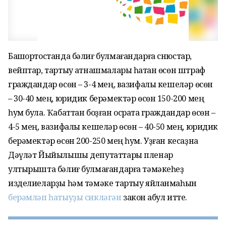
Башҡортостанда бәлиғ булмағандарға снюстар,
вейптар, тартыу ҡатнашмалары һатҡан өсөн штраф
граждандар өсөн – 3-4 мең, вазифалы кешеләр өсөн
– 30-40 мең, юридик берәмектәр өсөн 150-200 мең
һум була. Ҡабаттан боҙған осраҡта граждандар өсөн –
4-5 мең, вазифалы кешеләр өсөн – 40-50 мең, юридик
берәмектәр өсөн 200-250 мең һум. Уҙған кесаҙна
Дәүләт Йыйылышы депутаттары пленар
ултырышта бәлиғ булмағандарға тәмәкеһеҙ
изделиеларҙы һәм тәмәке тартыу яйланмаһын
берәмләп һатыуҙы сикләгән
закон ҡабул итте.