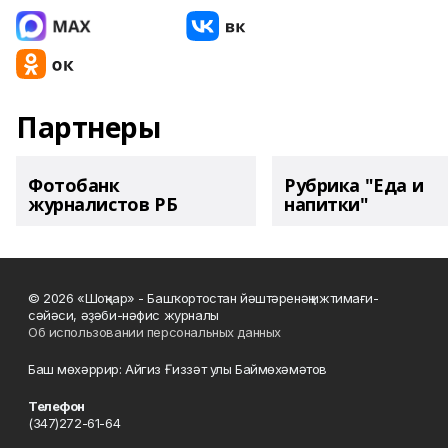
Партнеры
Фотобанк
Рубрика "Еда и
журналистов РБ
напитки"
© 2026 «Шоңҡар» - Башҡортостан йәштәренәң ижтимағи-
сәйәси, әҙәби-нәфис журналы
Об использовании персональных данных
Баш мөхәррир: Айгиз Ғиззәт улы Баймөхәмәтов
Телефон
(347)272-61-64