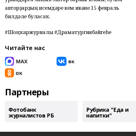
авторҙарҙың исемдәре кем икәне 15 февраль
билдәле буласаҡ.
#Шоңҡаржурналы #Драматургиябәйгеһе
Читайте нас
Партнеры
Фотобанк
Рубрика "Еда и
журналистов РБ
напитки"