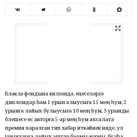
Бүләкләү фондына килгәндә, еңеүселәргә
дипломдар һәм 1 урын алыусыға 15 мең һум, 2
урынға лайыҡ булыусыға 10 мең һум, 3 урынды
бүлешеүсе өс авторға 5-әр мең һум аҡсалата
премия ҡаралған тип хәбәр иткәйнек инде, ул
урындарға лайыҡ эштәр бармы-юҡмы, булһа