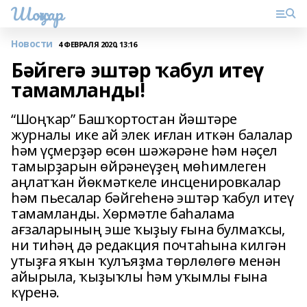
Шоңҡар
Новости
4 ФЕВРАЛЯ 2020, 13:16
Бәйгегә эштәр ҡабул итеү
тамамланды!
“Шоңҡар” Башҡортостан йәштәре
журналы ике ай элек иғлан иткән балалар
һәм үҫмерҙәр өсөн шәжәрәне һәм нәҫел
тамырҙарын өйрәнеүҙең мөһимлеген
аңлатҡан йөкмәткеле инсценировкалар
һәм пьесалар бәйгеһенә эштәр ҡабул итеү
тамамланды. Хөрмәтле баһалама
ағзаларының эше ҡыҙыу ғына булмаҡсы,
ни тиһәң дә редакция почтаһына килгән
утыҙға яҡын ҡулъяҙма төрлөлөгө менән
айырыла, ҡыҙыҡлы һәм уҡымлы ғына
күренә.