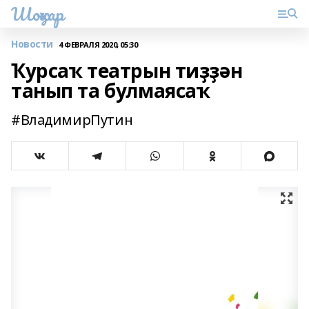
Шоңҡар
Новости
4 ФЕВРАЛЯ 2020, 05:30
Ҡурсаҡ театрын тиҙҙән
танып та булмаясаҡ
#ВладимирПутин