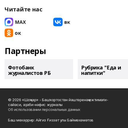
Читайте нас
Партнеры
Фотобанк
Рубрика "Еда и
журналистов РБ
напитки"
© 2026 «Шоңҡар» - Башҡортостан йәштәренәң ижтимағи-
сәйәси, әҙәби-нәфис журналы
Об использовании персональных данных
Баш мөхәррир: Айгиз Ғиззәт улы Баймөхәмәтов