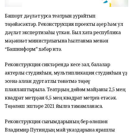
Башҡорт дәүләт ҡурсаҡ театрын ҙурайтып
төҙөйәсәктәр. Реконструкция проекты әҙер һәм ул
дәүләт экспертизаһы үткән. Был хаҡта республика
мәҙәниәт министрлығына һылтанма менән
“Башинформ” хәбәр итә.
Реконструкция сиктәрендә кесе зал, балалар
актерлыҡ студияһын, мультипликация студияһын үҙ
эсенә алған дүрт ҡатлы төкөтмә төҙөү
планлаштырыла. Театрҙың дөйөм майҙаны 2,5 мең
квадрат метрҙан 6,5 мең квадрат метрға етәсәк.
Төҙөлөш эштәре 2021 йылға тамамланасаҡ.
Реконструкция сығымдарының бер өлөшөн
Владимир Путиндың май указдарына ярашлы