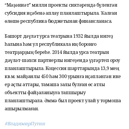
“Мәҙәниәт” милли проекты сиктәрендә бүленгән
субсидия иҫәбенә ҡаплау планлаштырыла. Ҡалған
өлөшө республика бюджетынан финансланасаҡ.
Башҡорт дәүләт ҡурсаҡ театрына 1932 йылда нигеҙ
һалына һәм ул республикала иң боронғо
театрҙарҙың береһе. 2014 йылда ҡурсаҡ театрын
дәүләт-шәхси партнерлыҡ нигеҙендә үҙгәртеп ҡороу
планлаштырыла. Коцессия шарттарында 13,9 мең
кв.м. майҙанлы 450 һәм 300 урынға иҫәпләнгән ике
ер аҫты ҡаттары, тамаша залы булған өс ҡатлы
объектты файҙаланыуға тапшырыу
планлаштырала. Әммә был проект улай уҡ тормошҡа
ашырылмаған.
#ВладимирПутин