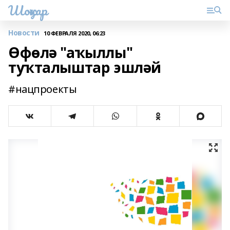
Шоңҡар
Новости
10 ФЕВРАЛЯ 2020, 06:23
Өфөлә "аҡыллы"
туҡталыштар эшләй
#нацпроекты