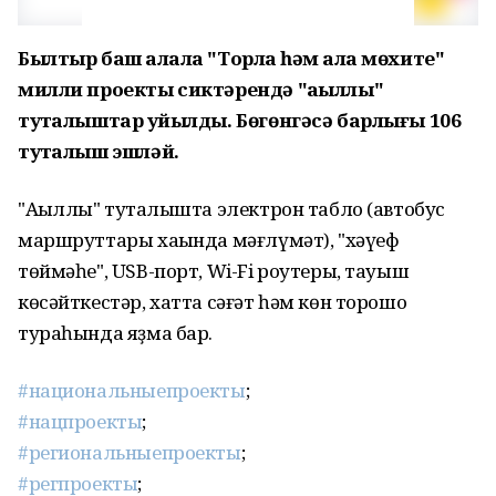
Былтыр баш ҡалала "Торлаҡ һәм ҡала мөхите"
милли проекты сиктәрендә "аҡыллы"
туҡталыштар ҡуйылды. Бөгөнгәсә барлығы 106
туҡталыш эшләй.
"Аҡыллы" туҡталышта электрон табло (автобус
маршруттары хаҡында мәғлүмәт), "хәүеф
төймәһе", USB-порт, Wi-Fi роутеры, тауыш
көсәйткестәр, хатта сәғәт һәм көн торошо
тураһында яҙма бар.
#национальныепроекты
;
#нацпроекты
;
#региональныепроекты
;
#регпроекты
;