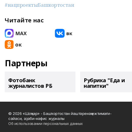
#нацпроектыБашкортостан
Читайте нас
Партнеры
Фотобанк
Рубрика "Еда и
журналистов РБ
напитки"
© 2026 «Шоңҡар» - Башҡортостан йәштәренәң ижтимағи-
сәйәси, әҙәби-нәфис журналы
Об использовании персональных данных