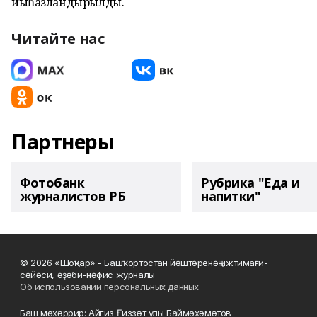
йыһазландырылды.
Читайте нас
Партнеры
Фотобанк
Рубрика "Еда и
журналистов РБ
напитки"
© 2026 «Шоңҡар» - Башҡортостан йәштәренәң ижтимағи-
сәйәси, әҙәби-нәфис журналы
Об использовании персональных данных
Баш мөхәррир: Айгиз Ғиззәт улы Баймөхәмәтов