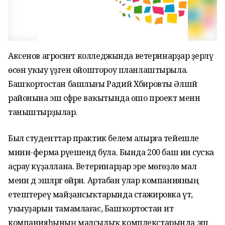
Аксенов агросәнәғәт колледжында ветеринарҙар әҙерләү
өсөн уҡыу үҙәген ойоштороу планлаштырыла.
Башҡортостан башлығы Радий Хәбировты Әлшәй
районына эш сәфәре ваҡытында ошо проект менән
таныштырҙылар.
Был студенттар практик белем алырға тейешле
мини-ферма рәүешендә була. Бында 200 баш инә сусҡа
аҫрау күҙаллана. Ветеринарҙар эре мөгөҙлө мал
менән дә эшләргә өйрәнә. Артабан улар компанияның
етештереү майҙансыҡтарында стажировка үтә,
уҡыуҙарын тамамлағас, Башҡортостан ит
компанияһының малсылыҡ комплекстарында эш