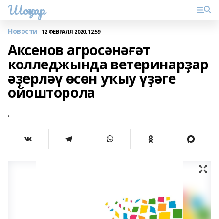
Шоңҡар
Новости
12 ФЕВРАЛЯ 2020, 12:59
Аксенов агросәнәғәт
колледжында ветеринарҙар
әҙерләү өсөн уҡыу үҙәге
ойошторола
.