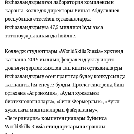
йыһазландырылған лаборатория комплексын
ҡараны. Колледж директоры Ришат Абдулвәлиев
республика етәксеһенә оҫтаханаларҙы
йыһазландырыуға 47,5 миллион һум аҡса
тотоноуҙары хаҡында һөйләне.
Колледж студенттары «WorldSkills Russia» хәрәкәтендә
ҡатнаша. 2019 йылдың февралендә уҡыу йорто
донъяуи әҙерлек кимәленә тап килгән оҫтаханаларҙы
йыһазландырыу өсөн гранттар бүлеү конкурсында
ҡатнашты һәм еңеүсе булды. Проект сиктәрендә биш
оҫтахана «Агрономия», «Ауыл хужалығы
биотехнологиялары», «Сити-Фермерлыҡ», «Ауыл
хужалығы машиналарын файҙаланыу»,
«Ветеринария» компетенциялары буйынса
WorldSkills Russia стандарттарына ярашлы