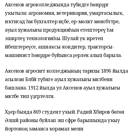
Аксенов агроколледжында түбәндәге һөнәрҙәргә
уҡытыла: агрономия, ветеринария, умартасылыҡ,
иҡтисад һәм бухгалтер иҫәбе, ер-мөлкәт мөнәсәбәттәре,
ауыл хужалығы продукцияһын етештереү һәм
эшкәртеү технологияһы. Шулай уҡ иретеп
йәбештереүсе, ашнаҡсы-кондитер, тракторсы-
машинист һөнәрҙәре буйынса әҙерлек алып барыла.
Аксенов агросәнәғәт колледжының тарихы 1896 йылда
асылған Бәләбәй түбәнге ауыл хужалығы мәктәбенән
башлана. 1912 йылда ул Аксенов ауыл хужалығы
мәктәбе тип үҙгәртелгән.
Хәҙер бында 869 студент уҡый. Радий Хәбиров бөгөн
Әлшәй районы буйлап эш сәфәре барышында уҡыу
йортоноң заманса ҡорамал менән