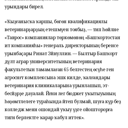
урындары бирелә.
«Ҡыҙғанысҡа ҡаршы, бөгөн квалификациялы
ветеринарҙарҙың етешмәүен тоябыҙ, — тип һөйләне
«Таврос» компаниялар төркөмөнөң «Башҡортостан
ит компанияһы» генераль директорының беренсе
урынбаҫары Ринат Зәйнуллин. — Былтыр Башҡорт
дәүләт аграр университетының ветеринария
факультетын тамамлаған 65 белгестең өсәүһе генә
агросәнәғәт комплексына эшкә килде, ҡалғандары
ветеринария клиникаларына урынлашып, эт-
бесәйҙәрҙе дауалай. Йәғни әлегә бюджет уҡытыуының
һөҙөмтәлелеге тураһында әйтеп булмай, шуға күрә беҙ
колледж менән ошондай уҡыу үҙәге ойошторорға
тигән берлектәге ҡарар ҡабул иттек».