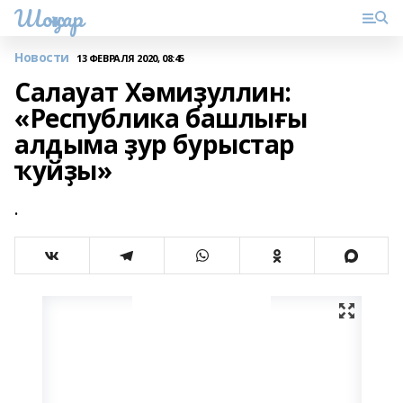
Шоңҡар
Новости
13 ФЕВРАЛЯ 2020, 08:45
Салауат Хәмиҙуллин:
«Республика башлығы
алдыма ҙур бурыстар
ҡуйҙы»
.