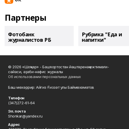
Партнеры
Фотобанк
Рубрика "Еда и
журналистов РБ
напитки"
© 2026 «Шоңҡар» - Башҡортостан йәштәренәң ижтимағи-
сәйәси, әҙәби-нәфис журналы
Об использовании персональных данных
Баш мөхәррир: Айгиз Ғиззәт улы Баймөхәмәтов
Телефон
(347)272-61-64
Эл. почта
Shonkar@yandex.ru
Адрес