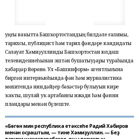
Һуңғы ваҡытта Башҡортостандың билдәле ғалимы,
тарихсы, публицист һәм тарих фәндәре кандидаты
Салауат Хәмиҙуллинды Башҡортостан юлдаш
телевидениеһынан эштән бушатыуҙары тураһында
хәбәрҙәр йөрөнө. Ул «Башинформ» агентлығына
биргән интервьюһында фән һәм журналистика
мөхитендә ниндәйҙер бәхәстәр булыуын кире
ҡаҡты, шулай уҡ артабанғы ижади һәм фәнни
пландары менән бүлеште.
«Бөгөн мин республика етәксеһе Радий Хәбиров
менән осраштым, — тине Хәмиҙуллин. — Беҙ