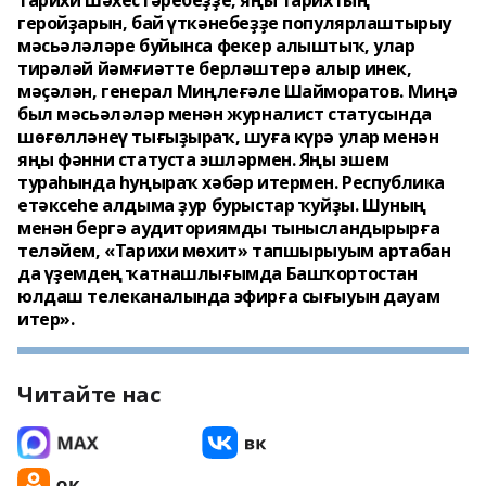
тарихи шәхестәребеҙҙе, яңы тарихтың
геройҙарын, бай үткәнебеҙҙе популярлаштырыу
мәсьәләләре буйынса фекер алыштыҡ, улар
тирәләй йәмғиәтте берләштерә алыр инек,
мәҫәлән, генерал Миңлеғәле Шайморатов. Миңә
был мәсьәләләр менән журналист статусында
шөғөлләнеү тығыҙыраҡ, шуға күрә улар менән
яңы фәнни статуста эшләрмен. Яңы эшем
тураһында һуңыраҡ хәбәр итермен. Республика
етәксеһе алдыма ҙур бурыстар ҡуйҙы. Шуның
менән бергә аудиториямды тынысландырырға
теләйем, «Тарихи мөхит» тапшырыуым артабан
да үҙемдең ҡатнашлығымда Башҡортостан
юлдаш телеканалында эфирға сығыуын дауам
итер».
Читайте нас