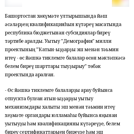
Башҡортостан хөкүмәте ултырышында йәш
әсәләрҙең квалификацияһын күтәреү маҡсатында
республика бюджетынан субсидиялар биреү
тәртибе ҡаралды. Уҡытыу "Демография" милли
проектының "Ҡатын-ҡыҙҙарҙы эш менән тәьмин
итеү - өс йәшкә тиклемге балалар өсөн мәктәпкәсә
белем биреү шарттары тыуҙырыу" төбәк
проектында ҡаралған.
- Өс йәшкә тиклемге балаларҙы ҡарау буйынса
отпускта булған ҡатын-ҡыҙҙарҙы уҡытыу
механизмдары халыҡты эш менән тәьмин итеү
хеҙмәте органдары юлламаһы буйынса яңынан
уҡытыуҙы һәм квалификацияны күтәреүҙе, белем
биреү сертификаттарыен биреүҙе һәм эш