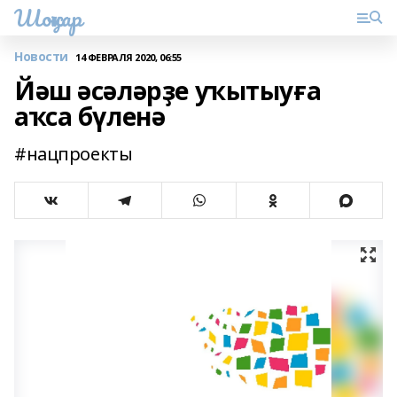
Шоңҡар
Новости
14 ФЕВРАЛЯ 2020, 06:55
Йәш әсәләрҙе уҡытыуға
аҡса бүленә
#нацпроекты