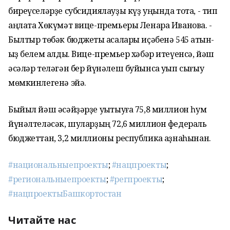
биреүселәрҙе субсидиялауҙы күҙ уңында тота, - тип
аңлата Хөкүмәт вице-премьеры Ленара Иванова. -
Былтыр төбәк бюджеты аҡсалары иҫәбенә 545 ҡатын-
ҡыҙ белем алды. Вице-премьер хәбәр итеүенсә, йәш
әсәләр теләгән бер йүнәлеш буйынса уҡып сығыу
мөмкинлегенә эйә.
Быйыл йәш әсәйҙәрҙе уҡытыуға 75,8 миллион һум
йүнәлтеләсәк, шуларҙың 72,6 миллион федераль
бюджеттан, 3,2 миллионы республика ҡаҙнаһынан.
#национальныепроекты
;
#нацпроекты
;
#региональныепроекты
;
#регпроекты
;
#нацпроектыБашкортостан
Читайте нас