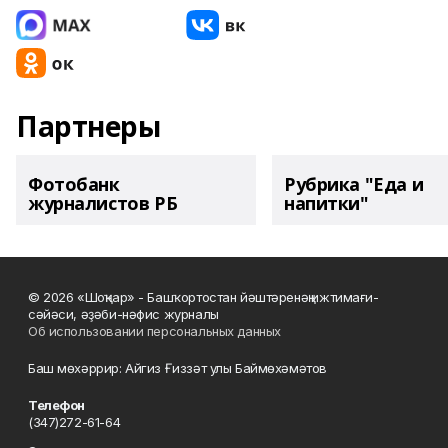
Партнеры
Фотобанк
Рубрика "Еда и
журналистов РБ
напитки"
© 2026 «Шоңҡар» - Башҡортостан йәштәренәң ижтимағи-
сәйәси, әҙәби-нәфис журналы
Об использовании персональных данных
Баш мөхәррир: Айгиз Ғиззәт улы Баймөхәмәтов
Телефон
(347)272-61-64