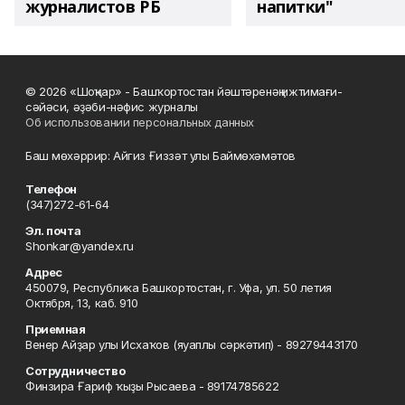
журналистов РБ
напитки"
© 2026 «Шоңҡар» - Башҡортостан йәштәренәң ижтимағи-
сәйәси, әҙәби-нәфис журналы
Об использовании персональных данных
Баш мөхәррир: Айгиз Ғиззәт улы Баймөхәмәтов
Телефон
(347)272-61-64
Эл. почта
Shonkar@yandex.ru
Адрес
450079, Республика Башкортостан, г. Уфа, ул. 50 летия
Октября, 13, каб. 910
Приемная
Венер Айҙар улы Исхаҡов (яуаплы сәркәтип) - 89279443170
Сотрудничество
Финзира Ғариф ҡыҙы Рысаева - 89174785622