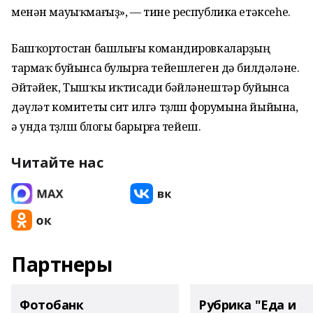
менән мауыҡмағыҙ», — тине республика етәксеһе.
Башҡортостан башлығы командировкаларҙың
тармаҡ буйынса булырға тейешлеген дә билдәләне.
Әйтәйек, Тышҡы иҡтисади бәйләнештәр буйынса
дәүләт комитеты сит илгә төҙөлөш форумына йыйына,
ә унда төҙөлөш блогы барырға тейеш.
Читайте нас
Партнеры
Фотобанк
Рубрика "Еда и