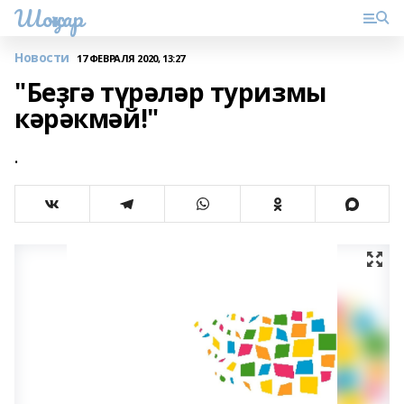
Шоңҡар
Новости
17 ФЕВРАЛЯ 2020, 13:27
"Беҙгә түрәләр туризмы
кәрәкмәй!"
.