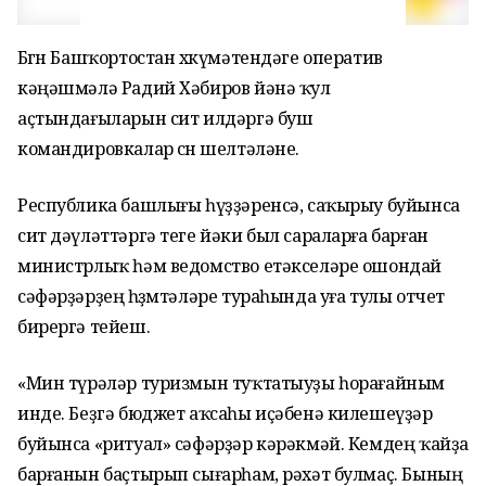
Бөгөн Башҡортостан хөкүмәтендәге оператив
кәңәшмәлә Радий Хәбиров йәнә ҡул
аҫтындағыларын сит илдәргә буш
командировкалар өсөн шелтәләне.
Республика башлығы һүҙҙәренсә, саҡырыу буйынса
сит дәүләттәргә теге йәки был сараларға барған
министрлыҡ һәм ведомство етәкселәре ошондай
сәфәрҙәрҙең һөҙөмтәләре тураһында уға тулы отчет
бирергә тейеш.
«Мин түрәләр туризмын туҡтатыуҙы һорағайным
инде. Беҙгә бюджет аҡсаһы иҫәбенә килешеүҙәр
буйынса «ритуал» сәфәрҙәр кәрәкмәй. Кемдең ҡайҙа
барғанын баҫтырып сығарһам, рәхәт булмаҫ. Бының