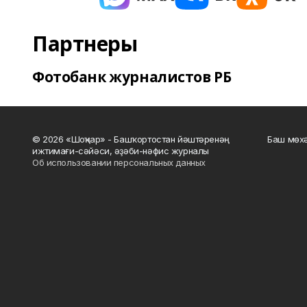
Партнеры
Фотобанк журналистов РБ
© 2026 «Шоңҡар» - Башҡортостан йәштәренәң
Баш мөхә
ижтимағи-сәйәси, әҙәби-нәфис журналы
Об использовании персональных данных