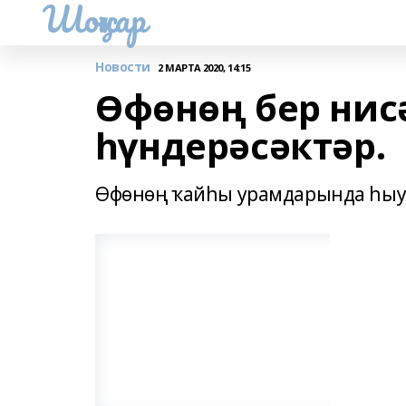
Шоңҡар
Новости
2 МАРТА 2020, 14:15
Өфөнөң бер нис
һүндерәсәктәр.
Өфөнөң ҡайһы урамдарында һыу