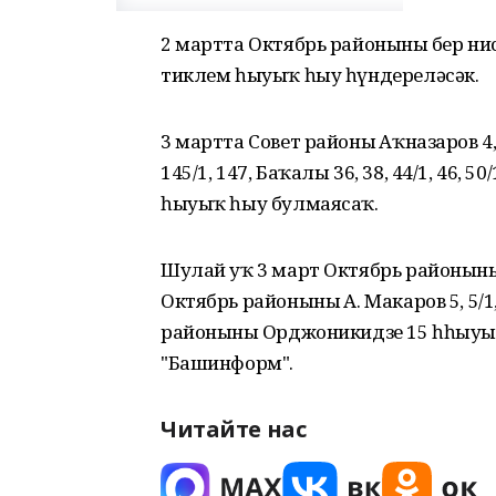
2 мартта Октябрь районының бер нис
тиклем һыуыҡ һыу һүндереләсәк.
3 мартта Совет районың Аҡназаров 4, 17
145/1, 147, Баҡалы 36, 38, 44/1, 46, 50
һыуыҡ һыу булмаясаҡ.
Шулай уҡ 3 март Октябрь районының Н.
Октябрь районының А. Макаров 5, 5/1
районының Орджоникидзе 15 һһыуыҡ
"Башинформ".
Читайте нас