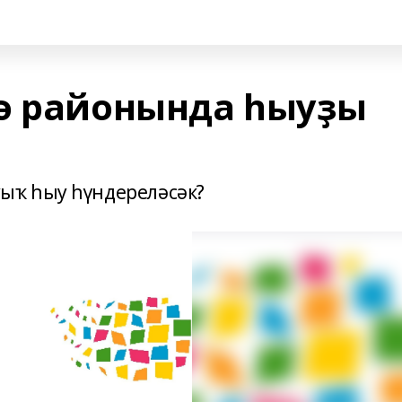
ә районында һыуҙы
ыҡ һыу һүндереләсәк?