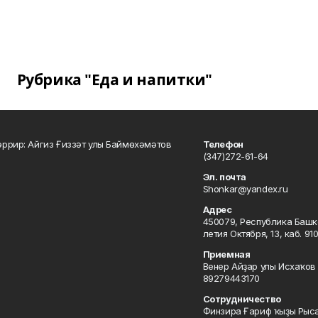
Рубрика "Еда и напитки"
ррир: Айгиз Ғиззәт улы Баймөхәмәтов
Телефон
(347)272-61-64
Эл. почта
Shonkar@yandex.ru
Адрес
450079, Республика Башкор
летия Октября, 13, каб. 91
Приемная
Венер Айҙар улы Исхаҡов 
89279443170
Сотрудничество
Финзира Ғариф ҡыҙы Рыса