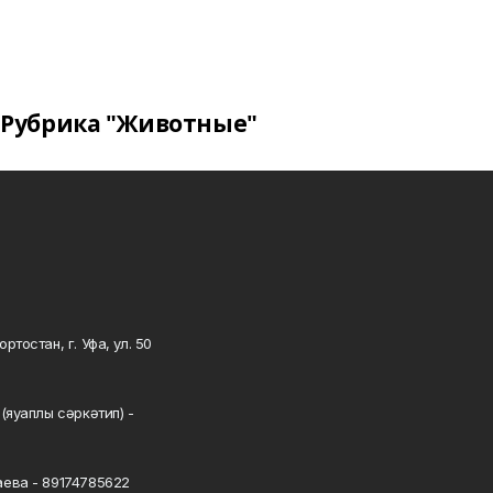
Рубрика "Животные"
тостан, г. Уфа, ул. 50
0
(яуаплы сәркәтип) -
ева - 89174785622