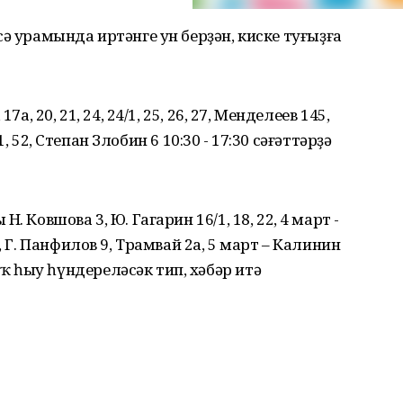
ә урамында иртәнге ун берҙән, киске туғыҙға
а, 20, 21, 24, 24/1, 25, 26, 27, Менделеев 145,
/1, 52, Степан Злобин 6 10:30 - 17:30 сәғәттәрҙә
 Ковшова 3, Ю. Гагарин 16/1, 18, 22, 4 март -
, Г. Панфилов 9, Трамвай 2а, 5 март – Калинин
 һыу һүндереләсәк тип, хәбәр итә