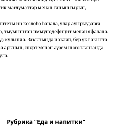
тик мәғлүмәттәр менән таныштырып,
итеты иң көслөһө һанала, улар ауырыуҙарға
нсә, тыумыштан иммунодефицит менән яфалана.
үҙ ҡулында. Ваҡытында йоҡлап, бер үк ваҡытта
са арынып, спорт менән әүҙем шөғөлләнгәндә
ула.
Рубрика "Еда и напитки"