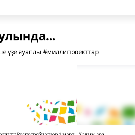
улында...
ше үҙе яуаплы #миллипроекттар
рашлы Роспотребнадзор 1 март – Халыҡ-ара