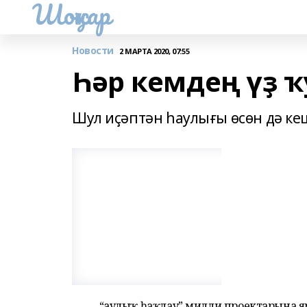
Шоңҡар
Новости
2 МАРТА 2020, 07:55
Һәр кемдең үҙ ҡ
Шул иҫәптән һаулығы өсөн дә ке
“Һаулыҡ һаҡлау” милли проектарына я