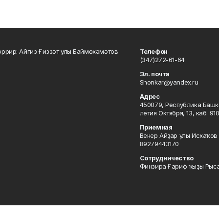
ррир: Айгиз Ғиззәт улы Баймөхәмәтов
Телефон
(347)272-61-64
Эл. почта
Shonkar@yandex.ru
Адрес
450079, Республика Башкор
летия Октября, 13, каб. 91
Приемная
Венер Айҙар улы Исхаҡов 
89279443170
Сотрудничество
Финзира Ғариф ҡыҙы Рыса