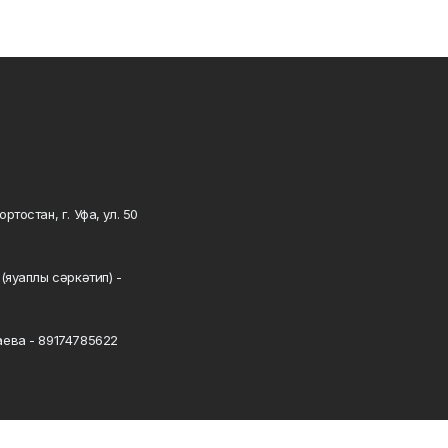
тостан, г. Уфа, ул. 50
0
(яуаплы сәркәтип) -
ева - 89174785622