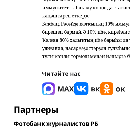
иммунитетты һаҡлау көнөндә статис
кәңәштәрен еткерҙе.
Баҡһаң, Рәсәйҙә халҡының 10% иммун
бирешеп бармай. Ә 10% иһә, киреһе
Ҡалған 80% халыҡтың иһә барыһы ла 
уянғанда, насар ғәҙәттәрҙән тулыһын
тулы ҡанлы тормош менән йәшәргә б
Читайте нас
Партнеры
Фотобанк журналистов РБ