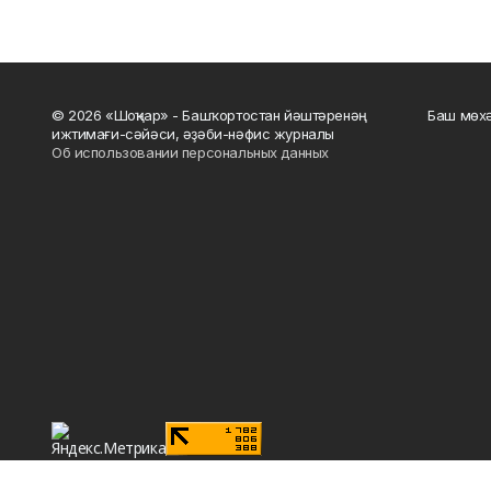
© 2026 «Шоңҡар» - Башҡортостан йәштәренәң
Баш мөхә
ижтимағи-сәйәси, әҙәби-нәфис журналы
Об использовании персональных данных