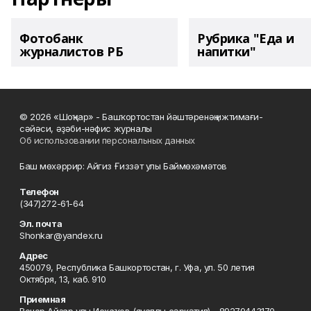
Фотобанк
Рубрика "Еда и
журналистов РБ
напитки"
© 2026 «Шоңҡар» - Башҡортостан йәштәренәң ижтимағи-
сәйәси, әҙәби-нәфис журналы
Об использовании персональных данных
Баш мөхәррир: Айгиз Ғиззәт улы Баймөхәмәтов
Телефон
(347)272-61-64
Эл. почта
Shonkar@yandex.ru
Адрес
450079, Республика Башкортостан, г. Уфа, ул. 50 летия
Октября, 13, каб. 910
Приемная