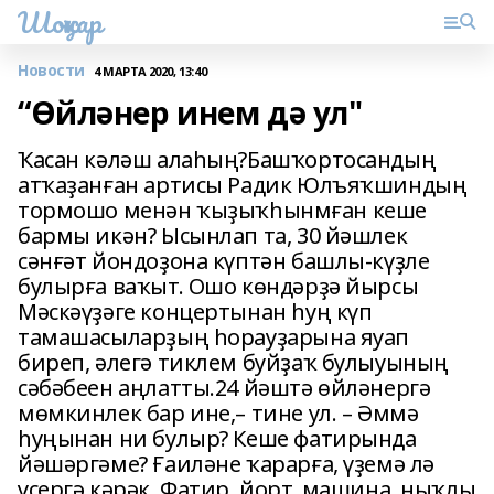
Шоңҡар
Новости
4 МАРТА 2020, 13:40
“Өйләнер инем дә ул"
Ҡасан кәләш алаһың?Башҡортосандың
атҡаҙанған артисы Радик Юлъяҡшиндың
тормошо менән ҡыҙыҡһынмған кеше
бармы икән? Ысынлап та, 30 йәшлек
сәнғәт йондоҙона күптән башлы-күҙле
булырға ваҡыт. Ошо көндәрҙә йырсы
Мәскәүҙәге концертынан һуң күп
тамашасыларҙың һорауҙарына яуап
биреп, әлегә тиклем буйҙаҡ булыуының
сәбәбеен аңлатты.24 йәштә өйләнергә
мөмкинлек бар ине,– тине ул. – Әммә
һуңынан ни булыр? Кеше фатирында
йәшәргәме? Ғаиләне ҡарарға, үҙемә лә
үҫергә кәрәк. Фатир, йорт, машина, ныҡлы