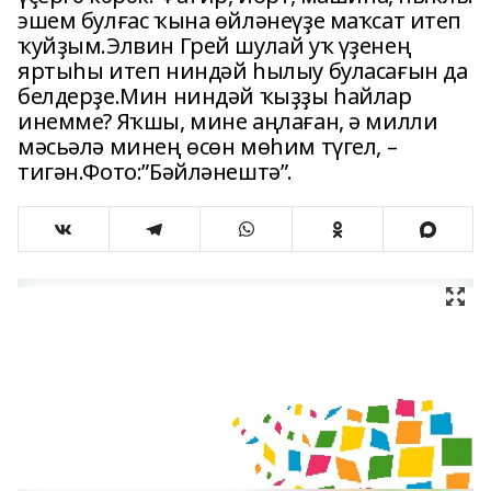
эшем булғас ҡына өйләнеүҙе маҡсат итеп
ҡуйҙым.Элвин Грей шулай уҡ үҙенең
яртыһы итеп ниндәй һылыу буласағын да
белдерҙе.Мин ниндәй ҡыҙҙы һайлар
инемме? Яҡшы, мине аңлаған, ә милли
мәсьәлә минең өсөн мөһим түгел, –
тигән.Фото:”Бәйләнештә”.