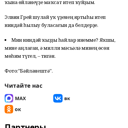
ҡына өйләнеүҙе маҡсат итеп ҡуйҙым.
Элвин Грей шулай уҡ үҙенең яртыһы итеп
ниндәй һылыу буласағын да белдерҙе.
Мин ниндәй ҡыҙҙы һайлар инемме? Яҡшы,
мине аңлаған, ә милли мәсьәлә минең өсөн
мөһим түгел, – тигән.
Фото:”Бәйләнештә”.
Читайте нас
Партнеры