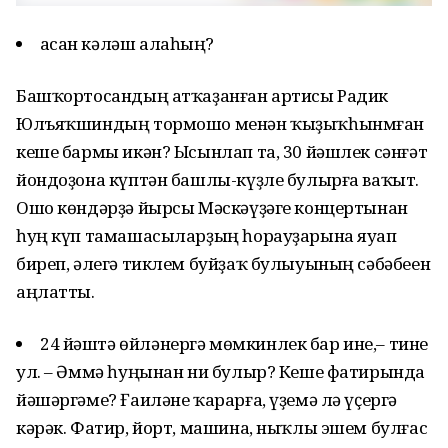
Ҡасан кәләш алаһың?
Башҡортосандың атҡаҙанған артисы Радик
Юлъяҡшиндың тормошо менән ҡыҙыҡһынмған
кеше бармы икән? Ысынлап та, 30 йәшлек сәнғәт
йондоҙона күптән башлы-күҙле булырға ваҡыт.
Ошо көндәрҙә йырсы Мәскәүҙәге концертынан
һуң күп тамашасыларҙың һорауҙарына яуап
биреп, әлегә тиклем буйҙаҡ булыуының сәбәбеен
аңлатты.
24 йәштә өйләнергә мөмкинлек бар ине,– тине
ул. – Әммә һуңынан ни булыр? Кеше фатирында
йәшәргәме? Ғаиләне ҡарарға, үҙемә лә үҫергә
кәрәк. Фатир, йорт, машина, ныҡлы эшем булғас