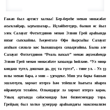
Ғәжәп был артист халҡы! Бер-береһе менән мөнәсәбәт
асыҡлайҙар, ыҙғышалар... Иҫләйһегеҙҙер, бынан өс йыл
элек Салауат Фәтхетдинов менән Элвин Грей араһында
низағ сыҡҡайны. Һөҙөмтәлә Өфө йырсыһы Салауат
ағаһын сәхнәлә көс һынашырға саҡырғайны. Бына әле
Салауат Фәтхетдинов “Реаль ваҡыт” менән әңгәмәһендә
Элвин Грей менән мөнәсәбәте хаҡында һөйләне. “Ул миңә
көндәш түгел, дошман да, дуҫ та түгел”, - тине ул. - Ул үҙ
юлы менән бара, ә мин – үҙемдеке. Мин уға бары башын
эшләтеүен, хөрмәт итергә һәм тейешле һығыта яһарға
өйрәнеүен теләйем. Өлкәндәрҙе лә хөрмәт итергә кәрәк.
Уның артында сәйәсмәндәр һәм бизнесмендар тора.
Грейҙың был холҡо үҫмерҙәр араһындағы максимализм