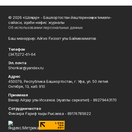
© 2026 «Шоңҡар» - Башҡортостан йәштәренәң ижтимағи-
сәйәси, әҙәби-нәфис журналы
Об использовании персональных данных
Баш мөхәррир: Айгиз Ғиззәт улы Баймөхәмәтов
Телефон
(347)272-61-64
Эл. почта
Shonkar@yandex.ru
Адрес
450079, Республика Башкортостан, г. Уфа, ул. 50 летия
Октября, 13, каб. 910
Приемная
Венер Айҙар улы Исхаҡов (яуаплы сәркәтип) - 89279443170
Сотрудничество
Финзира Ғариф ҡыҙы Рысаева - 89174785622