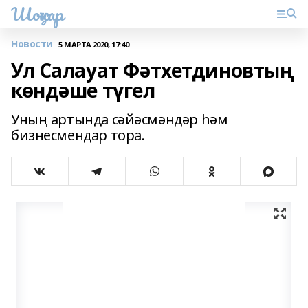
Шоңҡар
Новости
5 МАРТА 2020, 17:40
Ул Салауат Фәтхетдиновтың
көндәше түгел
Уның артында сәйәсмәндәр һәм
бизнесмендар тора.