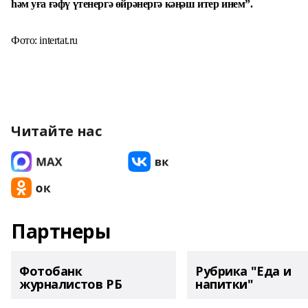
һәм уға ғәфү үтенергә өйрәнергә кәңәш итер инем”.
Фото: intertat.ru
Читайте нас
Партнеры
Фотобанк
Рубрика "Еда и
журналистов РБ
напитки"