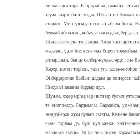
билдәләргә тора. Ғапрауының самый егет сағ
теүәл ҡырҡ биш тулды. Шулар ир булмай ш
етәрлек. Мин үҙемдән сығып әйтәм бына. Ни
белмәй әйтмәгән, кейәүгә сығыуҙың бер ҙә кө
Ниңә сыҡмаҫҡа ти, сығам. Алам тиеп арттан к
мәҫәлән, үҙем һис кенә мах биреп тормайым.
ултыраһың, бынау салбар-күлдәктәрҙе генә й
Хәҙер, көтөп торһон, мин уға ҡаты-ҡотоһон
Әйберҙәремде йыйып алдым да еппәртеп ҡай
Никулай заманы барҙыр шул.
Шунан, хәҙер ирһеҙ зар-интизар булып ултыр
та килгәндәр. Барҙымсы. Бармайса, уңмаһаң
ниндәйерәк әҙәм булып сыҡты. Кешене һанап 
ғына торһам да, буш ҡул менән ҡайтманым
малайым тыуҙы. Ул баланы нисек ҡарамаҡсы 