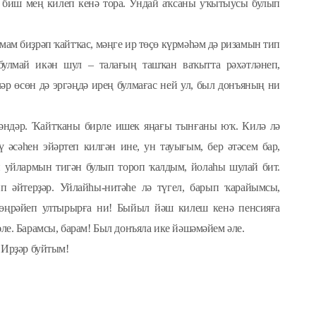
 биш мең килеп кенә тора. Ундай аҡсаны уҡытыусы булып
мам биҙрәп ҡайтҡас, мәңге ир төҫө күрмәһәм дә ризамын тип
булмай икән шул – талағың ташҡан ваҡытта рәхәтләнеп,
әр өсөн дә эргәңдә ирең булмағас ней ул, был донъяның ни
кәндәр. Ҡайтҡаны бирле ишек яңағы тынғаны юҡ. Килә лә
әү әсәһен эйәртеп килгән ине, ун тауығым, бер әтәсем бар,
ин уйлармын тигән булып тороп ҡалдым, йолаһы шулай бит.
п әйтерҙәр. Уйлайһы-нитәһе лә түгел, барып ҡарайымсы,
 өңрәйеп ултырырға ни! Быйыл йәш килеш кенә пенсияға
әле. Барамсы, барам! Был донъяла ике йәшәмәйем әле.
. Ирҙәр буйтым!