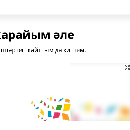
ҡарайым әле
ппәртеп ҡайттым да киттем.