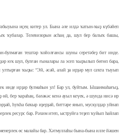
табыуына иҫең китер ул. Бына әле илдә ҡатын-ҡыҙ күбәйеп
зыҡ ҡубалар. Телевизорын асһаң да, шул бер балыҡ башы,
лған-булмаған тештәр ҡойолғансы шуны серетәбеҙ бит инде.
рҙәр юҡ шул, булған ғыналары ла эсеп ҡырылып бөтөп бара,
 ултырған ҡыҙы: “Эй, әсәй, алай ҙа ирҙәр мул саҡта тыуып
ек инде ирҙәр булмаһын ул! Бар ул, буйтым. Ышанмаһағыҙ,
ҙ өй, бер ҡараһаң, бәләкәс кенә ауыл кеүек, ә шунда нисә ир
өрҙәй, һуҡһа баҡыр иҙерҙәй, биттәре янып, мускулдар уйнап
иерлек ресурс бар. Рәхим итеп, ыструйға теҙеп ҡуйып һайлап
 менерлек өс малайы бар. Хәтмуллаһы бына-бына илле йәшен