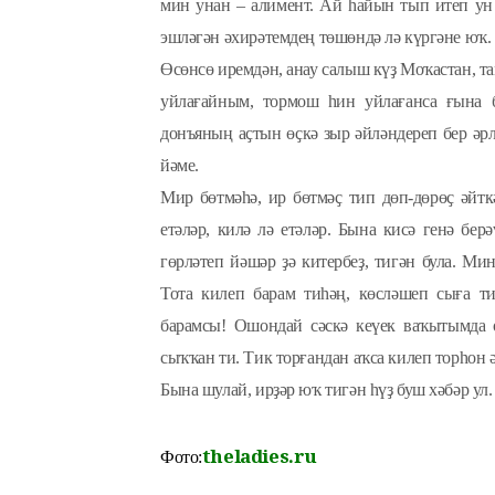
мин унан – алимент. Ай һайын тып итеп ун
эшләгән әхирәтемдең төшөндә лә күргәне юҡ.
Өсөнсө иремдән, анау салыш күҙ Моҡастан, та
уйлағайным, тормош һин уйлағанса ғына 
донъяның аҫтын өҫкә зыр әйләндереп бер әрл
йәме.
Мир бөтмәһә, ир бөтмәҫ тип дөп-дөрөҫ әйт
етәләр, килә лә етәләр. Бына кисә генә бер
гөрләтеп йәшәр ҙә китербеҙ, тигән була. М
Тота килеп барам тиһәң, көсләшеп сыға ти
барамсы! Ошондай сәскә кеүек ваҡытымда
сыҡҡан ти. Тик торғандан аҡса килеп торһон 
Бына шулай, ирҙәр юҡ тигән һүҙ буш хәбәр ул
theladies.ru
Фото: