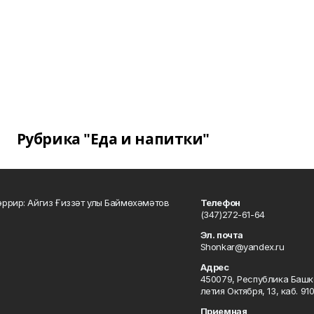
Рубрика "Еда и напитки"
ррир: Айгиз Ғиззәт улы Баймөхәмәтов
Телефон
(347)272-61-64
Эл. почта
Shonkar@yandex.ru
Адрес
450079, Республика Башкор
летия Октября, 13, каб. 91
Приемная