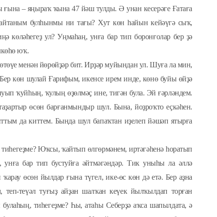
ы ғына – яңыраҡ ҡына 47 йәш тулды. Ә унан кесерәге Ғатаға
айтаным булһынмы ни тағы? Хут көн һайын кейәүгә сыҡ,
ңә көләһегеҙ ул? Уңмаһаң, унға бар тип боронғолар бер ҙә
лкөһө юҡ.
өтөүе менән йөрөйҙәр бит. Ирҙәр муйындан ул. Шуға ла мин,
 Бер көн шулай Ғарифым, икенсе ирем инде, көнө буйы өйҙә
ыуып ҡуйһың, ҡулың өҙөлмәҫ ине, тигән була. Эй ғәрләндем.
 таҙартыр өсөн барғанмындыр шул. Бына, йоҙроҡто еҫкәһен.
ттым да киттем. Бында шул бапаҡтан иҙелеп йәшәп ятырға
а тиһегеҙме? Юҡсы, ҡайтып өлгөрмәнем, иртәгәһенә һоратып
, унға бар тип бустуйға әйтмәгәндәр. Тик уныһы ла әллә
ҡарау өсөн йылдар ғына түгел, ике-өс көн дә етә. Бер аҙна
, теп-теүәл туғыҙ айҙан шалҡан кеүек йылҡылдап торған
булаһың, тиһегеҙме? Һы, атаһы Себерҙә аҡса шапылдата, ә