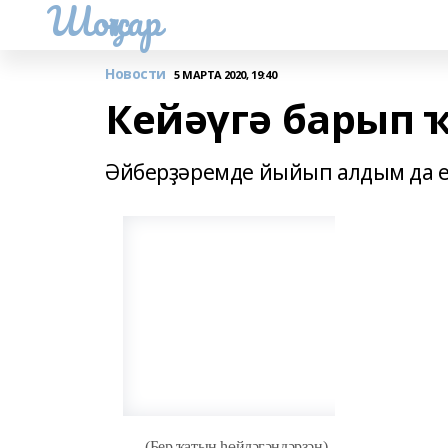
Шоңҡар
Новости
5 МАРТА 2020, 19:40
Кейәүгә барып 
Әйберҙәремде йыйып алдым да е
(Бер ҡатын һөйләгәндәрҙән)