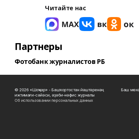
Читайте нас
Партнеры
Фотобанк журналистов РБ
© 2026 «Шоңҡар» - Башҡортостан йәштәренәң
Баш мөхә
ижтимағи-сәйәси, әҙәби-нәфис журналы
Об использовании персональных данных