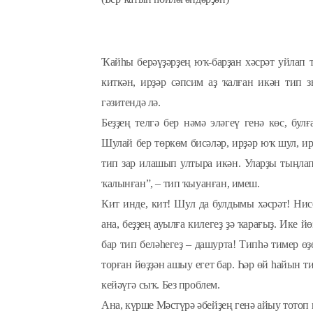
Ҡайһы берәүҙәрҙең юҡ-барҙан хәсрәт уйлап 
киткән, ирҙәр сәпсим аҙ ҡалған икән тип 
гәзитендә лә.
Беҙҙең телгә бер нәмә эләгеү генә көс, бу
Шулай бер төркөм бисәләр, ирҙәр юҡ шул, и
тип зар илашып ултыра икән. Уларҙы тыңлап
ҡалынған”, – тип ҡыуанған, имеш.
Кит инде, кит! Шул да булдымы хәсрәт! Нис
ана, беҙҙең ауылға килегеҙ ҙә ҡарағыҙ. Ике йө
бар тип беләһегеҙ – дашурта! Типһә тимер өҙ
торған йөҙҙән ашыу егет бар. Һәр өй һайын т
кейәүгә сыҡ. Без проблем.
Ана, күрше Мәстүрә әбейҙең генә айыу тотоп