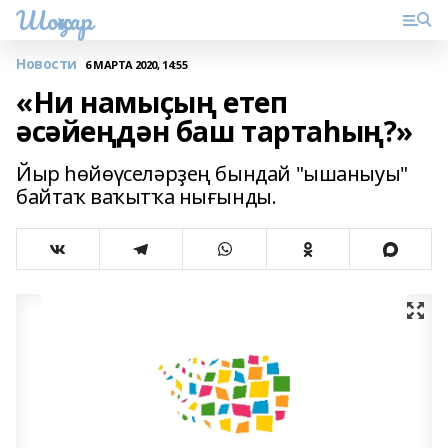
Шоңҡар
Новости
6 МАРТА 2020, 14:55
«Ни намыҫың етеп
әсәйеңдән баш тартаһың?»
Йыр һөйөүселәрҙең бындай "ышаныуы"
байтаҡ ваҡытҡа нығынды.