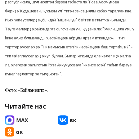
республикала, шул иҫәптән беҙҙең төбәктә лә "Роза Аккучукова –
Фәриҙә Ҡудашеваның ҡыҙы ул" тигән сенсациялы хәбәр таралған ине.
Йыр һөйөүселәрҙең бындай "ышаныуы" байтаҡ ваҡытҡа нығынды.
Тәүге мәлдәрҙә райондарға сыҡҡанда уның үҙенә лә: "Училищела уҡыу
һиңә ауыр булмағандыр, әсәйеңдең абруйы ярҙам иткәндер», – тип
төрттөрөүселәр ҙә, "Ни намыҫың етеп һин әсәйеңдән баш тартаһың?", -
тип ғәйепләүселәр ҙә күп булған. Былар хаҡында әле көлөп иҫкә алһа
ла, элегерәк халыҡтың Роза Аккучуковаға "икенсе әсәй" табып биреүе
күңелһеҙлектәр ҙә тыуҙырған".
Фото: «Бәйләнештә».
Читайте нас