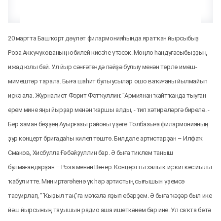
20 мартта Башҡорт дәүләт филармонияһында яратҡан йырсыбыҙ
Роза Аккучукованың юбилей кисәһе үтәсәк. Моңло һандуғасыбыҙҙың
ижад юлы бай.
Ул йыр сәнғәтендә пәйҙә булыу менән төрлө имеш-
мимештәр тарала. Быға шаһит булыусылар ошо ваҡиғаны йылмайып
иҫкә ала. Журналист Фәрит Фәтҡуллин: "Армиянан ҡайтҡанда тыуған
ерем мине яңы йырҙар менән ҡаршы алды, - тип хәтирәләргә бирелә. -
Бер заман беҙҙең Ауырғазы районы үҙәге Толбазыға филармонияның
ҙур концерт бригадаһы килеп төштө. Билдәле артистарҙан – Илфаҡ
Смаков, Хисбулла Ғөбәйҙуллин бар. Ә быға тиклем таныш
булмағандарҙан – Роза менән Венер. Концертты халыҡ иҫ киткес йылы
ҡабул итте. Мин иртәгәһенә үк һәр артистың сығышын үҙемсә
тасуирлап, "Ҡыҙыл таң"ға мәҡәлә яҙып ебәрҙем. Ә быға ҡәҙәр был ике
йәш йырсының тауышын радио аша ишеткәнем бар ине. Ул саҡта бөтә