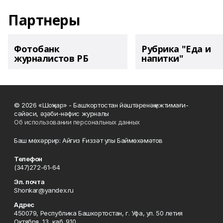
Партнеры
Фотобанк
Рубрика "Еда и
журналистов РБ
напитки"
© 2026 «Шоңҡар» - Башҡортостан йәштәренәң ижтимағи-
сәйәси, әҙәби-нәфис журналы
Об использовании персональных данных
Баш мөхәррир: Айгиз Ғиззәт улы Баймөхәмәтов
Телефон
(347)272-61-64
Эл. почта
Shonkar@yandex.ru
Адрес
450079, Республика Башкортостан, г. Уфа, ул. 50 летия
Октября, 13, каб. 910