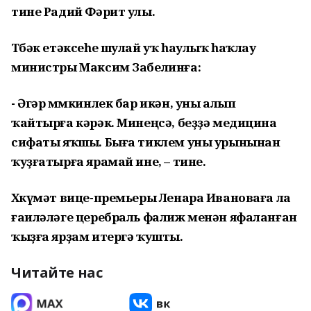
тине Радий Фәрит улы.
Төбәк етәксеһе шулай уҡ һаулыҡ һаҡлау
министры Максим Забелинға:
- Әгәр мөмкинлек бар икән, уны алып
ҡайтырға кәрәк. Минеңсә, беҙҙә медицина
сифаты яҡшы. Быға тиклем уны урынынан
ҡуҙғатырға ярамай ине, – тине.
Хөкүмәт вице-премьеры Ленара Ивановаға ла
ғаиләләге церебраль фалиж менән яфаланған
ҡыҙға ярҙам итергә ҡушты.
Читайте нас