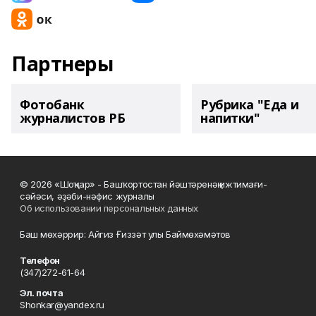
Партнеры
Фотобанк
Рубрика "Еда и
журналистов РБ
напитки"
© 2026 «Шоңҡар» - Башҡортостан йәштәренәң ижтимағи-
сәйәси, әҙәби-нәфис журналы
Об использовании персональных данных
Баш мөхәррир: Айгиз Ғиззәт улы Баймөхәмәтов
Телефон
(347)272-61-64
Эл. почта
Shonkar@yandex.ru