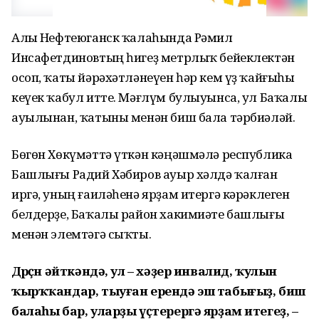
Алыҫ Нефтеюганск ҡалаһында Рәмил
Инсафетдиновтың һигеҙ метрлыҡ бейеклектән
осоп, ҡаты йәрәхәтләнеүен һәр кем үҙ ҡайғыһы
кеүек ҡабул итте. Мәғлүм булыуынса, ул Баҡалы
ауылынан, ҡатыны менән биш бала тәрбиәләй.
Бөгөн Хөкүмәттә үткән кәңәшмәлә республика
Башлығы Радий Хәбиров ауыр хәлдә ҡалған
иргә, уның ғаиләһенә ярҙам итергә кәрәклеген
белдерҙе, Баҡалы район хакимиәте башлығы
менән элемтәгә сыҡты.
Дөрөҫөн әйткәндә, ул – хәҙер инвалид, ҡулын
ҡырҡҡандар, тыуған ерендә эш табығыҙ, биш
балаһы бар, уларҙы үҫтерергә ярҙам итегеҙ, –