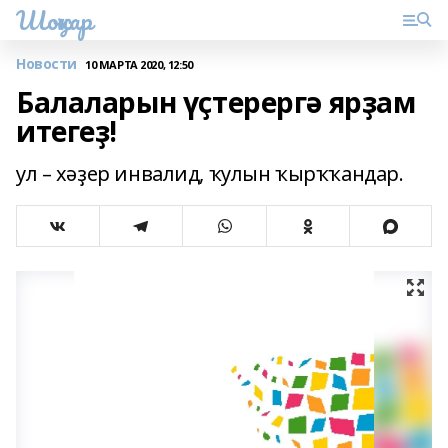
Шоңҡар
Новости
10 МАРТА 2020, 12:50
Балаларын үҫтерергә ярҙам
итегеҙ!
ул – хәҙер инвалид, ҡулын ҡырҡҡандар.