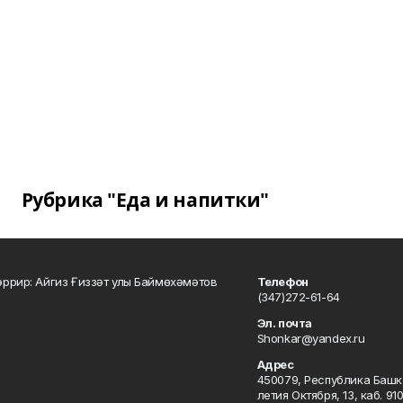
Рубрика "Еда и напитки"
ррир: Айгиз Ғиззәт улы Баймөхәмәтов
Телефон
(347)272-61-64
Эл. почта
Shonkar@yandex.ru
Адрес
450079, Республика Башкор
летия Октября, 13, каб. 91