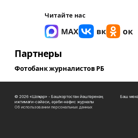
Читайте нас
Партнеры
Фотобанк журналистов РБ
© 2026 «Шоңҡар» - Башҡортостан йәштәренәң
Баш мөхә
ижтимағи-сәйәси, әҙәби-нәфис журналы
Об использовании персональных данных