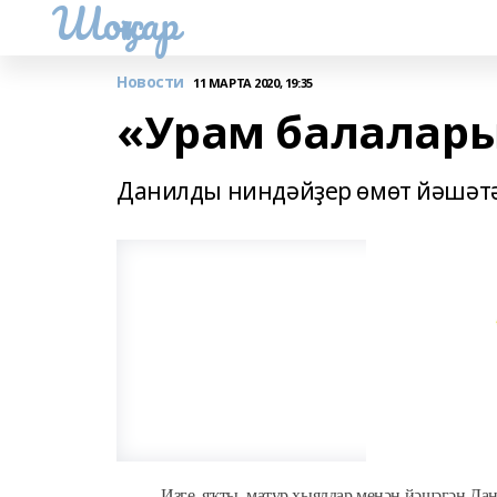
Шоңҡар
Новости
11 МАРТА 2020, 19:35
«Урам балалары
Данилды ниндәйҙер өмөт йәшәтә
Изге, яҡты, матур хыялдар менән йәшәгән Да