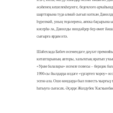
әсәһенең кешелекһеҙлеге, боҙоҡлоғо арҡаһын
шарттарына түҙә алмай сығып киткән Данилды
һүрелмәй, уның төҙәлеренә, аяҡҡа баҫырына ы
кисерһә лә, Данилды ниндәйҙер бер өмөт йәшә
сығырға ярҙам итә.
Шәйехзада Бабич исемендәге дәүләт премияһы
китаптарының авторы, халыҡтың яратып уҡы
«Урам балалары» исемле повесы – берәҙәк б
1990-сы йылдарҙа илдәге «үҙгәртеп ҡороу» ос
эсенә ала. Ошо көндәрҙә был повесть ҡырғыҙ т
һатыуға сығасаҡ. Әҫәрҙе Жолдубек Ҡасҡынбае