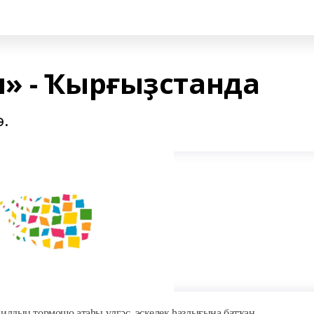
» - Ҡырғыҙстанда
.
нилдың тормошо атаһы үлгәс, эскелек һаҙлығына батҡан