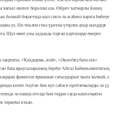
да ҡапыл икенсе боролош ала. Өйҙәге ҡатмарлы йәшәү
ң бәләкәй йөрәгендә шул саҡта ла әсәһенә ҡарата һөйөүе
шана ул. Ни тиклем генә үҙәгенә үтерлек ауыр мәлдәрҙе
тә. Шул өмөт уны алдында торған кәртәләрҙе емереп
 лауреаты, «Ҡалдырма, әсәй», «Әкиәтһеҙ бала саҡ»
ған йәш яҙыусыларының береһе Айгиз Баймөхәмәтовтың
алаларҙың фажиғәле яҙмышын сағылдырып ҡына ҡалмай, ә
оронда килеп тыуған бик күп сәйәси проблемаларҙы ла үҙ
елендә лә нәшер ителде һәм тиҙҙән сауҙа кәштәләренә
в тәржемә иткән.