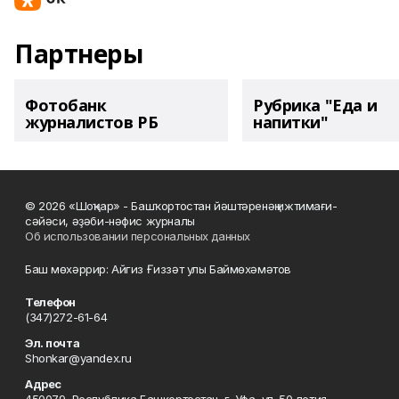
Партнеры
Фотобанк
Рубрика "Еда и
журналистов РБ
напитки"
© 2026 «Шоңҡар» - Башҡортостан йәштәренәң ижтимағи-
сәйәси, әҙәби-нәфис журналы
Об использовании персональных данных
Баш мөхәррир: Айгиз Ғиззәт улы Баймөхәмәтов
Телефон
(347)272-61-64
Эл. почта
Shonkar@yandex.ru
Адрес