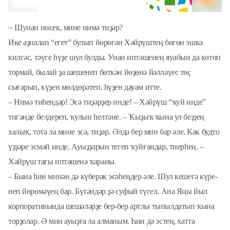
–
Шунан нисек, мине нимә тиҙәр?
Ике аҙналап “егет” булып йөрөгән Хәйрүштең бөгөн эшкә
килгәс, тәүге һүҙе шул булды. Унан иптәшенең яуабын да көтөп
тормай, былай ҙа шешенеп бөткән йөҙөнә йәлләүес төҫ
сығарып, күҙен мөлдөрәтеп, һүҙен дауам итте.
– Нимә тиһендәр! Эсә тиҙәр­ҙер инде! – Хәйрүш “ҡуй инде”
тигәнде белдереп, ҡулын һелтәне. – Ҡыҙыҡ ҡына ул беҙҙең
халыҡ, тота ла мине эсә, тиҙәр. Әлдә бер мин бар әле. Как будто
үҙҙәре эсмәй инде. Ауыҙҙарын тегеп ҡуйғандар, тиерһең. –
Хәйрүш тағы иптәшенә ҡараны.
– Бына һин минән дә күберәк эсәһеңдер әле. Шул кешегә күре­
неп йөрөмәүең бар. Бүтәндәр ҙә суфый түгел. Ана Яңы йыл
корпоративында шешәләрҙе бер-бер артлы тыпылдатып ҡына
тор­ҙолар. Ә мин ауыҙға ла алманым. Һин дә эстең, хатта