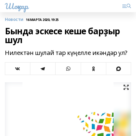
Шоңҡар
Новости
16 МАРТА 2020, 19:25
Бында эскесе кеше барҙыр
шул
Нилектән шулай тар күңелле икәндәр ул?