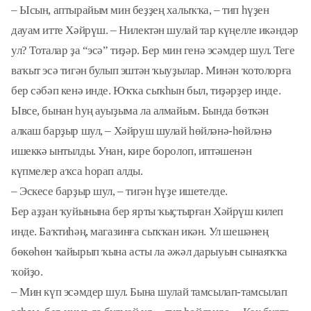
– Ысын, аптырайым мин беҙ­ҙең халыҡҡа, – тип һүҙен
дауам итте Хәйрүш. – Нилектән шулай тар күңелле икәндәр
ул? Тоталар ҙа “эсә” тиҙәр. Бер мин генә эсәм­дер шул. Теге
ваҡыт эсә тигән булып эштән ҡыуҙылар. Минән ҡотолорға
бер сәбәп кенә инде. Юҡҡа сыҡһын был, тиҙәр­ҙер инде.
Ывсе, бынан һуң ауыҙыма ла алмайым. Бында бөткән
алкаш барҙыр шул, – Хәйруш шулай һөйләнә-һөйләнә
ишеккә ынтылды. Унан, кире боролоп, иптә­ше­нән
күпмелер аҡса һорап алды.
– Эскесе барҙыр шул, – тигән һүҙе ишетелде.
Бер аҙҙан ҡуйынына бер ярты ҡыҫтырған Хәйрүш килеп
инде. Баҡтиһәң, магазинға сыҡҡан икән. Ул шешәнең
бөкөһөн ҡайы­рып ҡына асты ла әжәл дарыуын сынаяҡҡа
ҡойҙо.
– Мин күп эсәмдер шул. Бына шулай тамсылап-тамсылап