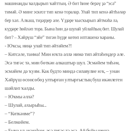
машинаңды ҡалдырып ҡайттың. Ә бит һине берәү ҙә “эсә”
тимәй. Ә мине эскесе тип кенә торалар. Улай тип кенә әйтһәләр
бер хәл. Алкаш, тиҙәрҙер әле. Үҙҙәре ҡыс­ҡырып әйтмәһә лә,
күҙҙәре һөйләп тора. Бына һин дә шулай уйлайһың бит. Шулай
бит? – Хәйрүш “эйе” тигән һүҙҙе көтөп иптәшенә ҡараны.
-
Юҡсы, ниңә улай тип әйтәйем?!
– Китсәле, танма! Мин юҡта әл­лә нимә тип әйтәһеңдер әле.
Эсә тигәс тә, мин бөткән алкаштыр шул. Эсмәйем тиһәм,
эсмә­йем дә ҡуям. Как будто миндә силавулие юҡ, – унан
Хәйрүш өсөнсөбөҙ ултырған ултырғыс­тың буш икәнлеген
шәйләп ҡалды.
– Юҡмы әллә?
– Шулай, ахырыһы...
– “Киткәнме”?
– Белмәйем.
– Бына ул, исмаһам, эсә тигәс тә эсә. Ай буйы шешә