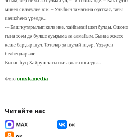
эс­һәм, бер нимә лә булмай ул, – тип һөйләнде. – Как будто
минең силавулие юҡ. – Уныһын тама­ғына оҙатҡас, тағы
шешәһенә үрелде...
-– Баш ҡутарылып килә ине, ҡайһылай шәп булды. Ошоно
ғына эсәм дә бүлше ауыҙыма ла алмайым. Бында эскесе
кеше барҙыр шул. Тоталар ҙа шулай тиҙәр. Үҙҙәрен
белһендәр әле.
Бынан һуң Хәйруш тағы ике аҙнаға юғалды...
omsk.media
Фото:
Читайте нас