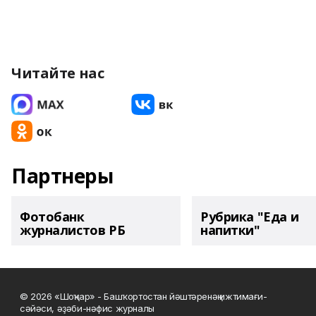
Читайте нас
Партнеры
Фотобанк
Рубрика "Еда и
журналистов РБ
напитки"
© 2026 «Шоңҡар» - Башҡортостан йәштәренәң ижтимағи-
сәйәси, әҙәби-нәфис журналы