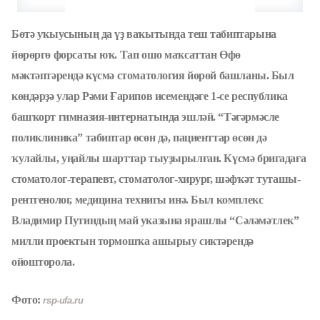
Бөтә уҡыусының да үҙ ваҡытында теш табиптарына
йөрөргө форсаты юҡ. Тап ошо маҡсаттан Өфө
мәктәптәрендә күсмә стоматология йөрөй башланы. Был
көндәрҙә улар Рәми Ғарипов исемендәге 1-се республика
башҡорт гимназия-интернатында эшләй. “Тәгәрмәсле
поликлиника” табиптар өсөн дә, пациенттар өсөн дә
ҡулайлы, уңайлы шарттар тыуҙырылған. Күсмә бригадаға
стоматолог-терапевт, стоматолог-хирург, шәфҡәт туташы-
рентгенолог, медицина технигы инә. Был комплекс
Владимир Путиндың май указына ярашлы “Сәләмәтлек”
милли проектын тормошҡа ашырыу сиктәрендә
ойошторола.
Фото:
rsp-ufa.ru