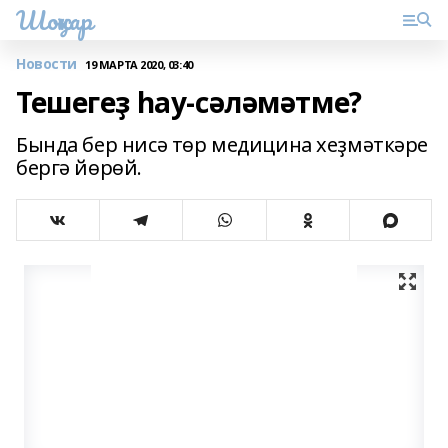
Шоңҡар
Новости
19 МАРТА 2020, 03:40
Тешегеҙ һау-сәләмәтме?
Бында бер нисә төр медицина хеҙмәткәре
бергә йөрөй.