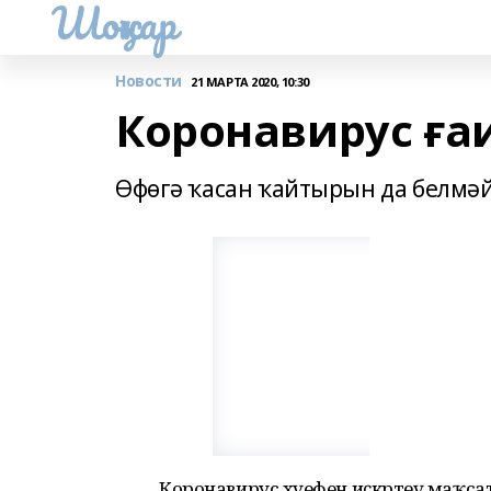
Шоңҡар
Новости
21 МАРТА 2020, 10:30
Коронавирус ғаи
Өфөгә ҡасан ҡайтырын да белмәй
Коронавирус хәүефен иҫкәртеү маҡсат