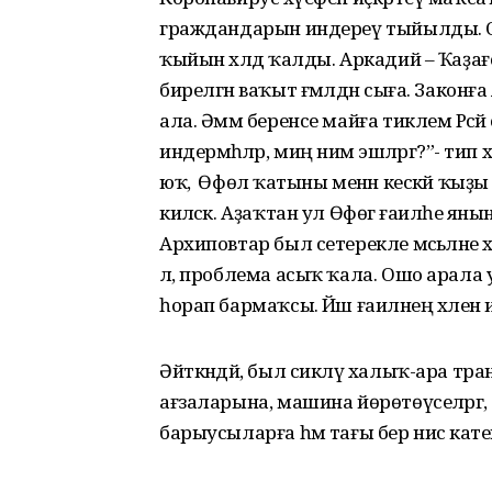
граждандарын индереү тыйылды. Ошо 
ҡыйын хәлдә ҡалды. Аркадий – Ҡаҙағст
бирелгән ваҡыт ғәмәлдән сыға. Законғ
ала. Әммә беренсе майға тиклем Рәсәй
индермәһәләр, миңә нимә эшләргә?”- т
юҡ, ә Өфөлә ҡатыны менән кескәй ҡыҙы
киләсәк. Аҙаҡтан ул Өфөгә ғаиләһе ян
Архиповтар был сетерекле мәсьәләне хәл
лә, проблема асыҡ ҡала. Ошо арала
һорап бармаҡсы. Йәш ғаиләнең хәленә 
Әйткәндәй, был сикләү халыҡ-ара тр
ағзаларына, машина йөрөтөүселәргә,
барыусыларға һәм тағы бер нисә катег