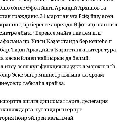
сәбәпле Өфөлә йәшәгән Аркадий Архипов та
ан гражданы. 31 марттан уға Рәсәйҙә йәшәү өсөн
а ярашлы, ир беренсе апрелдән Өфөгә яңынан килә
 сиктәре ябыҡ. “Беренсе майға тиклем илгә
ип хафалана ир. Уның Ҡаҙағстанда бер кешеһе лә
 бар. Тиҙҙән Аркадийға Ҡаҙағстанға китергә тура
ына ҡасан әйләнеп ҡайтырын да белмәй.
 итеү өсөн күп функциялы үҙәккә лә мөрәжәғәт итһә
 улар Эске эштәр министрлығына ла ярҙам
инеүселәр табылһа ярай ҙа.
анспортта эшләгән дипломаттарға, делегация
 экипаждарға, туғандарын ерләргә
ория һөнәр эйәләренә ҡағылмай.