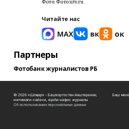
Фото: Фото:utv.ru
Читайте нас
Партнеры
Фотобанк журналистов РБ
© 2026 «Шоңҡар» - Башҡортостан йәштәренәң
Баш мөхә
ижтимағи-сәйәси, әҙәби-нәфис журналы
Об использовании персональных данных