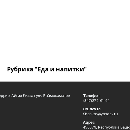
Рубрика "Еда и напитки"
ррир: Айгиз Ғиззәт улы Баймөхәмәтов
Телефон
(347)272-61-64
Эл. почта
Shonkar@yandex.ru
Адрес
450079, Республика Башкор