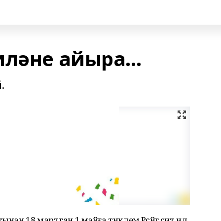
ләне айыра...
.
ынан 18 марттан 1 майға тиклем Рәсәйгә сит ил