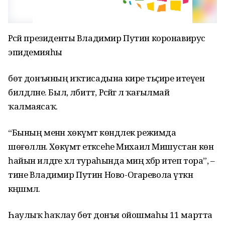
Рәсәй президенты Владимир Путин коронавирус
эпидемияһы
бөтә донъяның иҡтисадына кире тәьҫире итеүен
билдәләне. Был, әлбиттә, Рәсәйгә лә ҡағылмай
ҡалмаясаҡ.
“Бының менән хөкүмәт көндәлек режимда
шөғөлләнә. Хөкүмәт етәксеһе Михаил Мишустан көн
һайын илдәге хәл тураһында миңә хәбәр итеп тора”, –
тине Владимир Путин Ново-Огаревола үткән
кәңәшмәлә.
Һаулыҡ һаҡлау бөтә донъя ойошмаһы 11 мартта