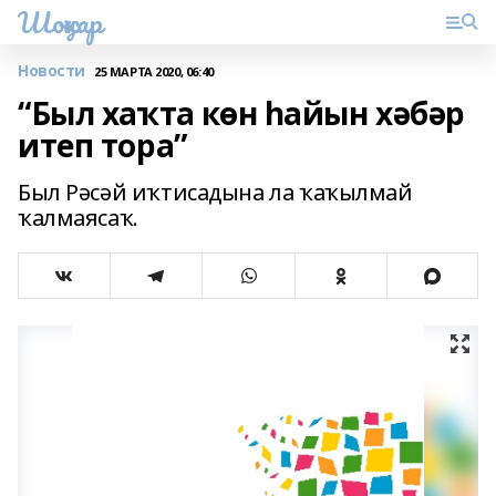
Шоңҡар
Новости
25 МАРТА 2020, 06:40
“Был хаҡта көн һайын хәбәр
итеп тора”
Был Рәсәй иҡтисадына ла ҡаҡылмай
ҡалмаясаҡ.