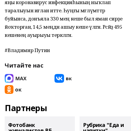
яңы коронавирус инфекцияһының ныҡлап
таралыуын иғлан итте. Һуңғы мәғлүмәттәр
буйынса, донъяла 330 мең кеше был яман сирҙе
йоҡторған, 14,5 меңдән ашыу кеше үлгән. Рәсәйҙә 495
кешенең ауырыуы теркәлгән.
#Владимир Путин
Читайте нас
Партнеры
Фотобанк
Рубрика "Еда и
журналистов РБ
напитки"