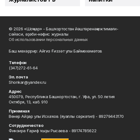
© 2026 «Шоңҡар» - Башҡортостан йәштәренәң ижтимағи-
сәйәси, әҙәби-нәфис журналы
Об использовании персональных данных
Баш мөхәррир: Айгиз Ғиззәт улы Баймөхәмәтов
Телефон
(347)272-61-64
Эл. почта
Shonkar@yandex.ru
Адрес
450079, Республика Башкортостан, г. Уфа, ул. 50 летия
Октября, 13, каб. 910
Приемная
Венер Айҙар улы Исхаҡов (яуаплы сәркәтип) - 89279443170
Сотрудничество
Финзира Ғариф ҡыҙы Рысаева - 89174785622