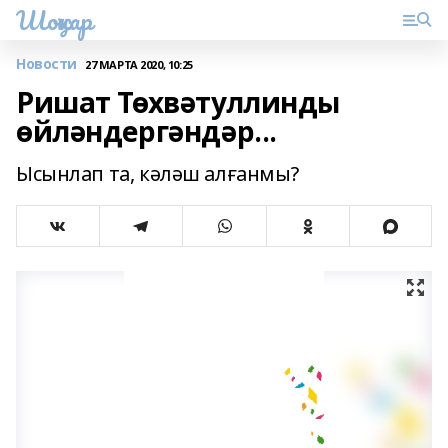
Шоңҡар
Новости
27 МАРТА 2020, 10:25
Ришат Төхвәтуллинды
өйләндергәндәр...
Ысынлап та, кәләш алғанмы?