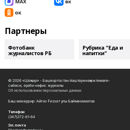
Партнеры
Фотобанк
Рубрика "Еда и
журналистов РБ
напитки"
© 2026 «Шоңҡар» - Башҡортостан йәштәренәң ижтимағи-
сәйәси, әҙәби-нәфис журналы
Об использовании персональных данных
Баш мөхәррир: Айгиз Ғиззәт улы Баймөхәмәтов
Телефон
(347)272-61-64
Эл. почта