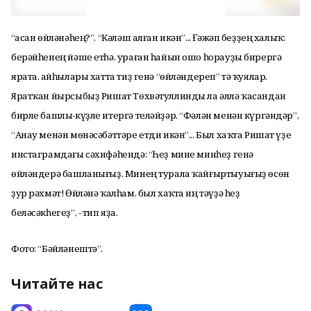
“Ҡасан өйләнәһең?”, “Кәләш алған икән”... Ғәжәп беҙҙең халыҡ:
берәйһенең йәше етһә, ураған һайын ошо һорауҙы бирергә
ярата. Ҡайһылары хатта тиҙ генә “өйләндереп” тә ҡуялар.
Яратҡан йырсыбыҙ Ришат Төхвәтуллинды ла әллә ҡасандан
бирле башлы-күҙле итергә теләйҙәр. “Фәлән менән күргәндәр”,
“Анау менән мөнәсәбәттәре етди икән”... Был хаҡта Ришат үҙе
инстаграмдағы сәхифәһендә: “Һеҙ мине минһеҙ генә
өйләндерә башланығыҙ. Минең турала ҡайғыртыуығыҙ өсөн
ҙур рәхмәт! Өйләнә ҡалһам, был хаҡта иң тәүҙә һеҙ
беләсәкһегеҙ”, - тип яҙа.
Фото: “Бәйләнештә”.
Читайте нас